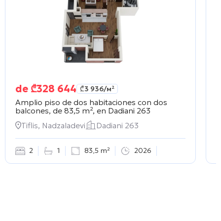
de
₾
328 644
₾
3 936
/м²
Amplio piso de dos habitaciones con dos
E
balcones, de 83,5 m², en
Dadiani 263
e
Tiflis, Nadzaladevi
Dadiani 263
2
1
83,5 m²
2026