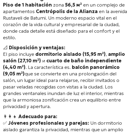
Piso de 1 habitación
zona
56,5 м²
en un complejo de
apartamentos
Centrópolis de la Alianza
en la avenida
Rustaveli de Batumi. Un moderno espacio vital en el
corazón de la vida cultural y empresarial de la ciudad,
donde cada detalle está diseñado para el confort y el
estilo.
📐
Disposición y ventajas:
El piso incluye
dormitorio aislado (15,95 m²)
,
amplio
salón (27,10 m²)
и
cuarto de baño independiente
(4,40 m²)
. La característica es.
balcón panorámico
(9,05 m²)
que se convierte en una prolongación del
salón, un lugar ideal para relajarse, recibir invitados o
pasar veladas recogidas con vistas a la ciudad. Los
grandes ventanales inundan de luz el interior, mientras
que la armoniosa zonificación crea un equilibrio entre
privacidad y apertura.
👨‍👩‍👧
Adecuado para:
✅
Jóvenes profesionales y parejas:
Un dormitorio
aislado garantiza la privacidad, mientras que un amplio