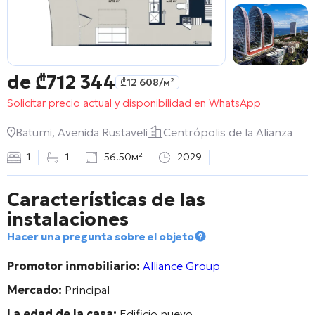
de
₾
712 344
₾
12 608
/м²
Solicitar precio actual y disponibilidad en WhatsApp
Batumi, Avenida Rustaveli
Centrópolis de la Alianza
1
1
56.50м²
2029
Características de las
instalaciones
Hacer una pregunta sobre el objeto
Promotor inmobiliario:
Alliance Group
Mercado:
Principal
La edad de la casa:
Edificio nuevo