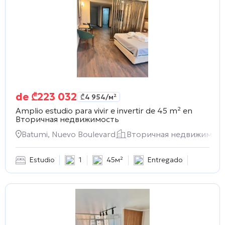
de
₾
223 032
₾
4 954
/м²
Amplio estudio para vivir e invertir de 45 m² en
Вторичная недвижимость
Batumi, Nuevo Boulevard
Вторичная недвижимос
Estudio
1
45м²
Entregado