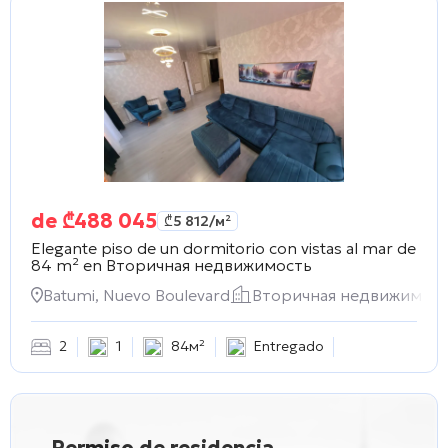
de
₾
488 045
₾
5 812
/м²
Elegante piso de un dormitorio con vistas al mar de
84 m² en
Вторичная недвижимость
Batumi, Nuevo Boulevard
Вторичная недвижимос
2
1
84м²
Entregado
Permiso de residencia