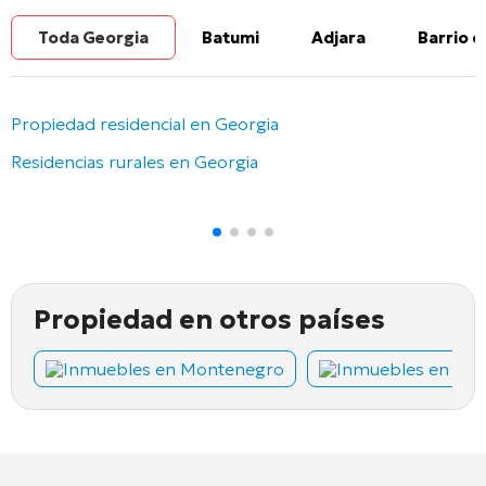
Toda Georgia
Batumi
Adjara
Barrio d
Propiedad residencial en Georgia
Residencias rurales en Georgia
Propiedad en otros países
Inmuebles en Montenegro
Inmuebles en Chi