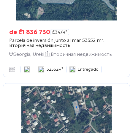
de
₾
1 836 730
₾
34
/м²
Parcela de inversión junto al mar 53552 m².
Вторичная недвижимость
Georgia, Ureki
Вторичная недвижимость
52552м²
Entregado