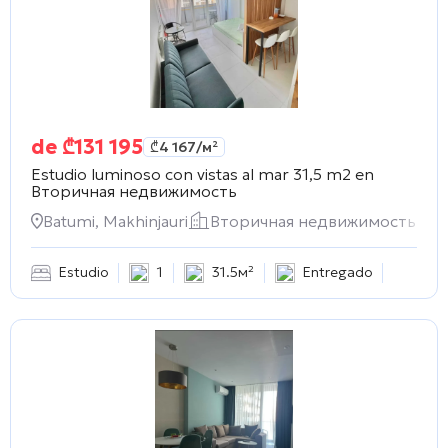
de
₾
131 195
₾
4 167
/м²
Estudio luminoso con vistas al mar 31,5 m2 en
Вторичная недвижимость
Batumi, Makhinjauri
Вторичная недвижимость
Estudio
1
31.5м²
Entregado