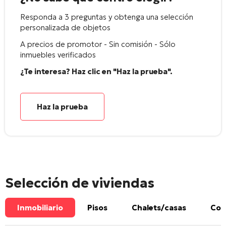
Responda a 3 preguntas y obtenga una selección
personalizada de objetos
A precios de promotor - Sin comisión - Sólo
inmuebles verificados
¿Te interesa? Haz clic en "Haz la prueba".
Haz la prueba
Selección de viviendas
Inmobiliario
Pisos
Chalets/casas
Com