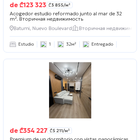
de
₾
123 323
₾
3 855
/м²
Acogedor estudio reformado junto al mar de 32
m².
Вторичная недвижимость
Batumi, Nuevo Boulevard
Вторичная недвижимос
Estudio
1
32м²
Entregado
de
₾
354 227
₾
5 211
/м²
Premium de un dormitorio con vistas panorámicas