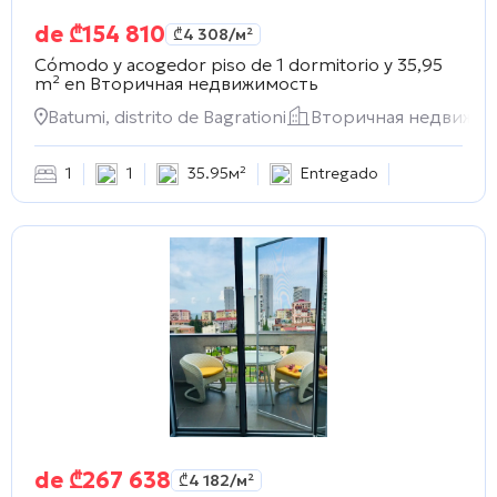
de
₾
154 810
₾
4 308
/м²
Cómodo y acogedor piso de 1 dormitorio y 35,95
m² en
Вторичная недвижимость
Batumi, distrito de Bagrationi
Вторичная недвижи
1
1
35.95м²
Entregado
de
₾
267 638
₾
4 182
/м²