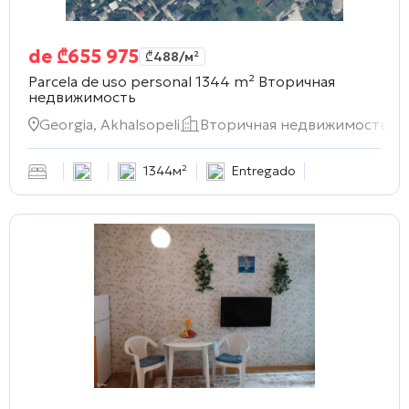
de
₾
655 975
₾
488
/м²
Parcela de uso personal 1344 m²
Вторичная
недвижимость
Georgia, Akhalsopeli
Вторичная недвижимость
1344м²
Entregado