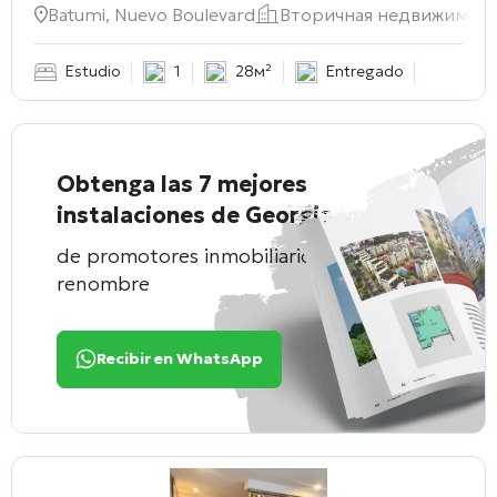
Batumi, Nuevo Boulevard
Вторичная недвижимос
Estudio
1
28м²
Entregado
Obtenga las 7 mejores
instalaciones de Georgia
de promotores inmobiliarios de
renombre
Recibir en WhatsApp