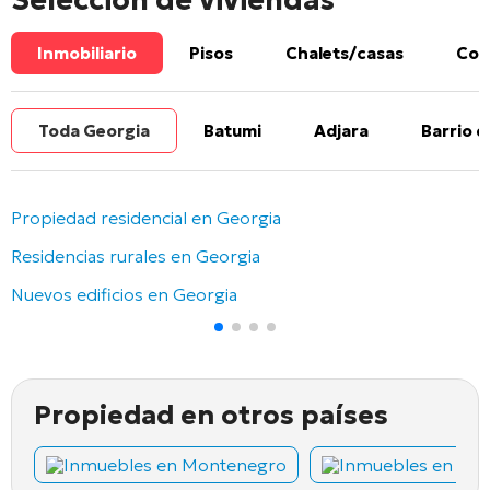
Inmobiliario
Pisos
Chalets/casas
Com
Toda Georgia
Batumi
Adjara
Barrio d
Propiedad residencial en Georgia
Residencias rurales en Georgia
Nuevos edificios en Georgia
Propiedad en otros países
Inmuebles en Montenegro
Inmuebles en Chi