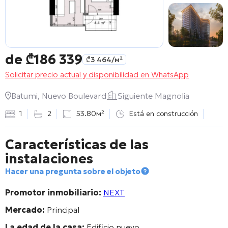
de
₾
186 339
₾
3 464
/м²
Solicitar precio actual y disponibilidad en WhatsApp
Batumi, Nuevo Boulevard
Siguiente Magnolia
1
2
53.80м²
Está en construcción
Características de las
instalaciones
Hacer una pregunta sobre el objeto
Promotor inmobiliario:
NEXT
Mercado:
Principal
La edad de la casa:
Edificio nuevo