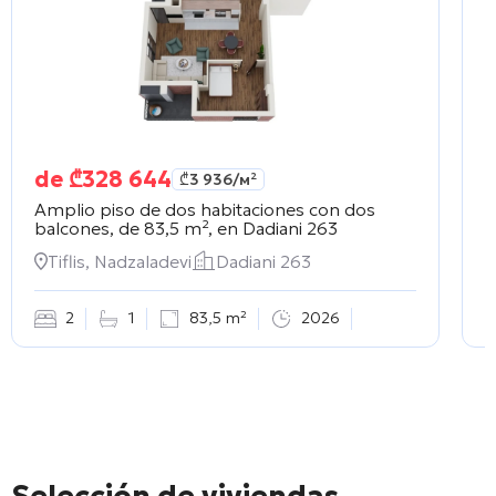
de
₾
328 644
₾
3 936
/м²
Amplio piso de dos habitaciones con dos
E
balcones, de 83,5 m², en
Dadiani 263
e
Tiflis, Nadzaladevi
Dadiani 263
2
1
83,5 m²
2026
Selección de viviendas