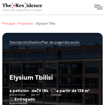
Principal
-
Proyectos
-
Elysium Tiflis
Descripción
Diseños
Plan de pago
Ubicación
Elysium Tbilisi
a petición
de
₾
9 184
a partir de 138 m²
precio inicial
por m²
metraje
Entregado
disponibilidad