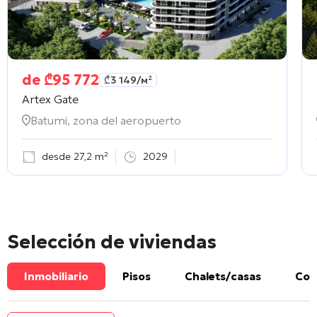
de
₾
95 772
₾
3 149
/м²
Artex Gate
Batumi, zona del aeropuerto
desde 27,2 m²
2029
Selección de viviendas
Inmobiliario
Pisos
Chalets/casas
Com