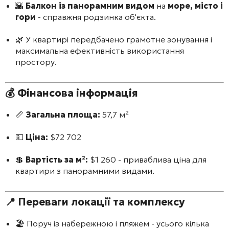
🌇
Балкон із панорамним видом
на
море, місто і
гори
- справжня родзинка об'єкта.
🌿 У квартирі передбачено грамотне зонування і
максимальна ефективність використання
простору.
💰
Фінансова інформація
📏
Загальна площа:
57,7 м²
💵
Ціна:
$72 702
💲
Вартість за м²:
$1 260 - приваблива ціна для
квартири з панорамними видами.
📍
Переваги локації та комплексу
🏖️ Поруч із набережною і пляжем - усього кілька