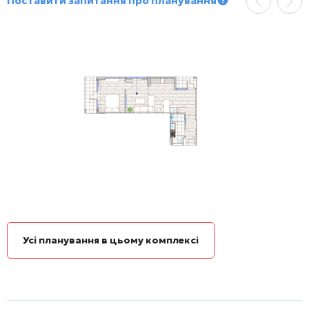
Поставити запитання про планування
Усі планування в цьому комплексі