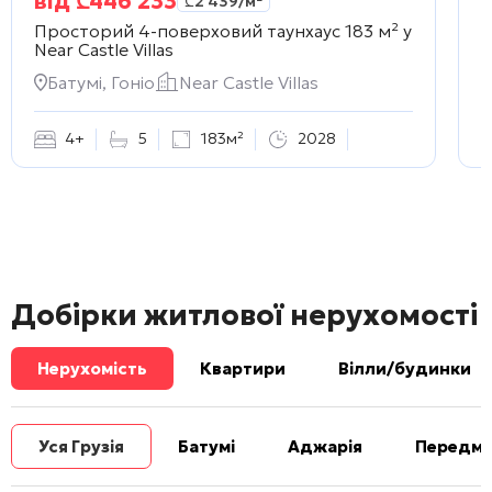
від
₾
446 233
₾
2 439
/м²
Просторий 4-поверховий таунхаус 183 м² у
З
Near Castle Villas
В
Батумі, Гоніо
Near Castle Villas
4+
5
183м²
2028
Добірки житлової нерухомості
Нерухомість
Квартири
Вілли/будинки
Уся Грузія
Батумі
Аджарія
Передміс