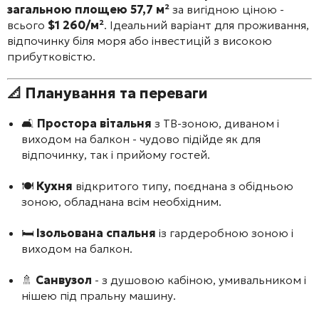
загальною площею 57,7 м²
за вигідною ціною -
всього
$1 260/м²
. Ідеальний варіант для проживання,
відпочинку біля моря або інвестицій з високою
прибутковістю.
📐
Планування та переваги
🛋️
Простора вітальня
з ТВ-зоною, диваном і
виходом на балкон - чудово підійде як для
відпочинку, так і прийому гостей.
🍽️
Кухня
відкритого типу, поєднана з обідньою
зоною, обладнана всім необхідним.
🛏️
Ізольована спальня
із гардеробною зоною і
виходом на балкон.
🚿
Санвузол
- з душовою кабіною, умивальником і
нішею під пральну машину.