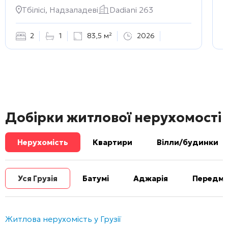
Тбілісі, Надзаладеві
Dadiani 263
2
1
83,5 м²
2026
Добірки житлової нерухомості
Нерухомість
Квартири
Вілли/будинки
Уся Грузія
Батумі
Аджарія
Передміс
Житлова нерухомість у Грузії