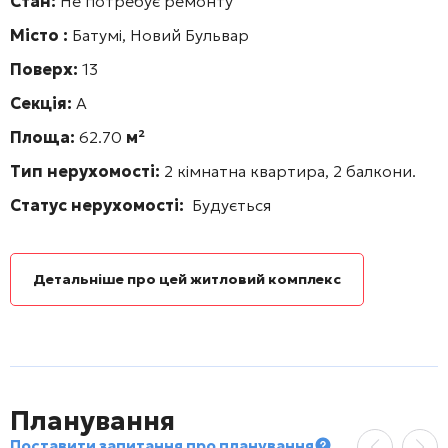
Стан:
Не потребує ремонту
Місто :
Батумі, Новий Бульвар
Поверх:
13
Секція:
А
Площа:
62.70
м²
Тип нерухомості:
2 кімнатна квартира, 2 балкони.
Статус нерухомості:
Будується
Детальніше про цей житловий комплекс
Планування
Поставити запитання про планування