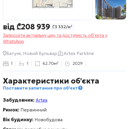
від
₾
208 939
₾
3 332
/м²
Запросити актуальну ціну та доступність об'єкта у
WhatsApp
Батумі, Новий Бульвар
Artex Parkline
1
1
62.70м²
2029
Характеристики об'єкта
Поставити запитання про об'єкт
Забудовник:
Artex
Ринок:
Первинний
Вік будинку:
Новобудова