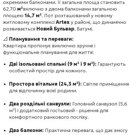
окремими балконами. Її загальна площа становить
62.70
м²
включно з двома балконами загальною
площею
14,7 м²
. Лот розташований у новому
житловому комплексі
Artex
у районі, що динамічно
розвивається
Новий Бульвар
, Батумі.
📐
Планування та переваги:
Квартира пропонує виключно зручне і
функціональне планування для життя:
Дві ізольовані спальні (9 м² і 9 м²):
Гарантують
особистий простір для кожного.
Простора вітальня (24,3 м²):
Світле приміщення
для відпочинку всієї родини.
Два роздільні санвузли:
Головний санвузол (5,6
м²) і додатковий гостьовий - рішення для
комфортного ранкового поспіху.
Два балкони:
Практична перевага, що дає змогу