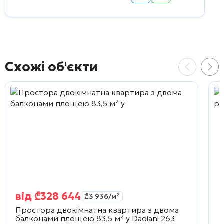
Схожі об'єкти
від
₾
328 644
₾
3 936
/м²
Простора двокімнатна квартира з двома
С
балконами площею 83,5 м² у
Dadiani 263
6