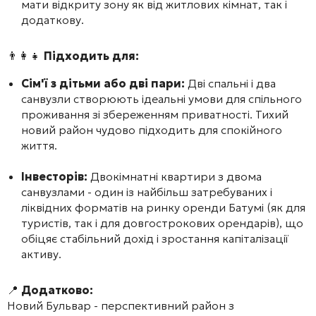
мати відкриту зону як від житлових кімнат, так і
додаткову.
👨‍👩‍👧
Підходить для:
Сім'ї з дітьми або дві пари:
Дві спальні і два
санвузли створюють ідеальні умови для спільного
проживання зі збереженням приватності. Тихий
новий район чудово підходить для спокійного
життя.
Інвесторів:
Двокімнатні квартири з двома
санвузлами - один із найбільш затребуваних і
ліквідних форматів на ринку оренди Батумі (як для
туристів, так і для довгострокових орендарів), що
обіцяє стабільний дохід і зростання капіталізації
активу.
📍
Додатково:
Новий Бульвар - перспективний район з