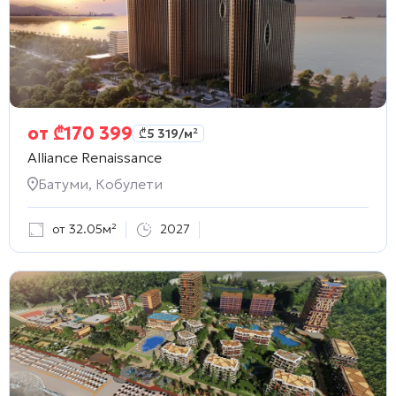
от
₾
170 399
₾
5 319
/м²
Alliance Renaissance
Батуми, Кобулети
от 32.05м²
2027