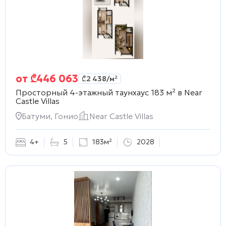
от
₾
446 063
₾
2 438
/м²
Просторный 4-этажный таунхаус 183 м² в
Near
Castle Villas
Батуми, Гонио
Near Castle Villas
4+
5
183м²
2028