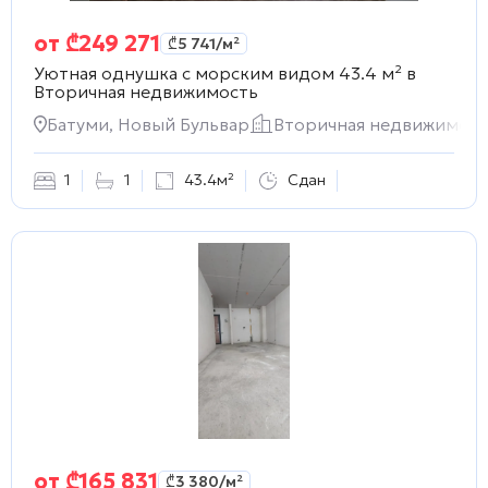
от
₾
249 271
₾
5 741
/м²
Уютная однушка с морским видом 43.4 м² в
Вторичная недвижимость
Батуми, Новый Бульвар
Вторичная недвижимост
1
1
43.4м²
Сдан
от
₾
165 831
₾
3 380
/м²