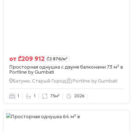
от
₾
209 912
₾
2 876
/м²
Просторная однушка с двумя балконами 73 м² в
Portline by Gumbati
Батуми, Старый Город
Portline by Gumbati
1
1
73м²
2026