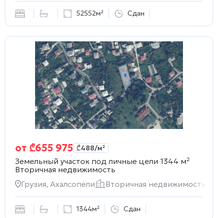
52552м²
Сдан
от
₾
655 975
₾
488
/м²
Земельный участок под личные цели 1344 м²
Вторичная недвижимость
Грузия, Ахалсопели
Вторичная недвижимость
1344м²
Сдан