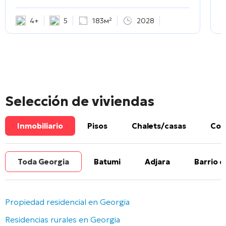
4+
5
183м²
2028
Selección de viviendas
Inmobiliario
Pisos
Chalets/casas
Com
Toda Georgia
Batumi
Adjara
Barrio d
Propiedad residencial en Georgia
Residencias rurales en Georgia