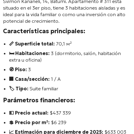
Svimon Kananeli, 14, Batumi. Apartamento # 311 está
situado en el 3er piso, tiene 3 habitaciones aisladas y es
ideal para la vida familiar o como una inversión con alto
potencial de crecimiento.
Características principales:
📏 Superficie total:
70,1 м²
🛏️ Habitaciones:
3 (dormitorio, salón, habitación
extra u oficina)
🧭 Piso:
3
🏢 Casa/sección:
1 / А
🏷️ Tipo:
Suite familiar
Parámetros financieros:
💵 Precio actual:
$437 339
💲 Precio por m²:
$6 239
📈 Estimación para diciembre de 2025:
$633 003