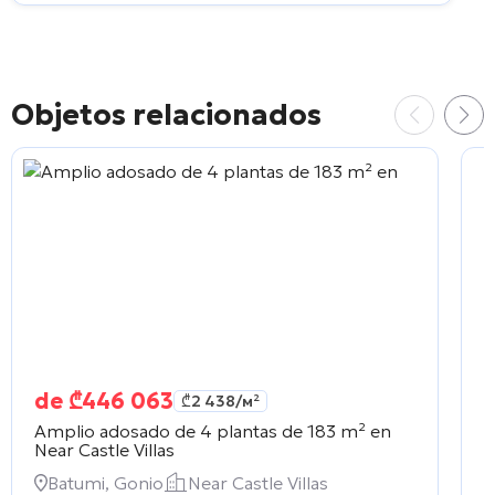
Objetos relacionados
de
₾
446 063
₾
2 438
/м²
Amplio adosado de 4 plantas de 183 m² en
A
Near Castle Villas
e
Batumi, Gonio
Near Castle Villas