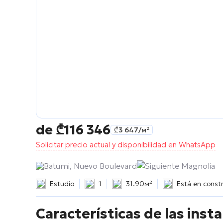
de
₾
116 346
₾
3 647
/м²
Solicitar precio actual y disponibilidad en WhatsApp
Batumi, Nuevo Boulevard
Siguiente Magnolia
Estudio
1
31.90м²
Está en const
Características de las inst