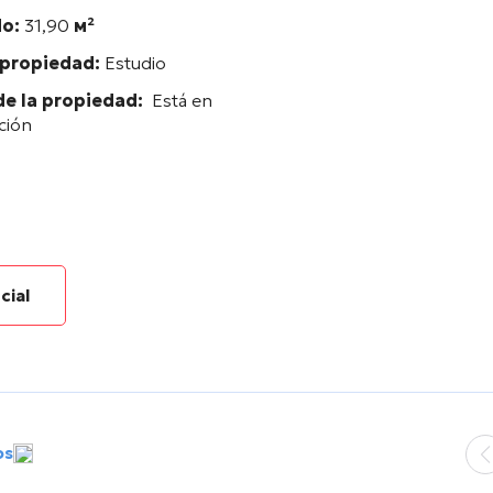
do:
31,90
м²
 propiedad:
Estudio
de la propiedad:
Está en
ción
cial
os