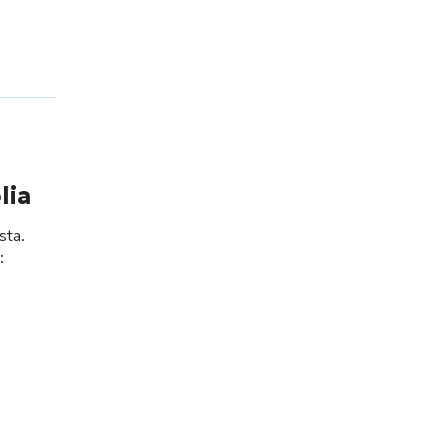
lia
sta.
: