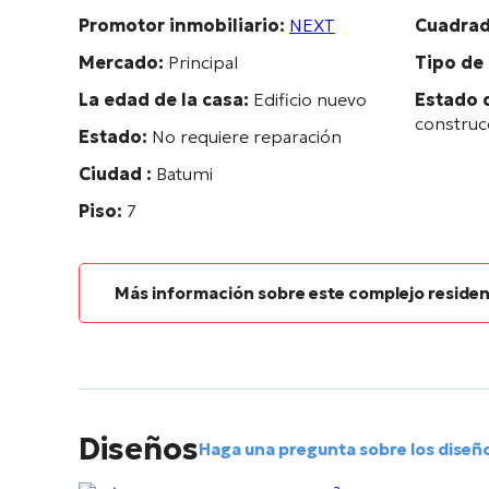
Promotor inmobiliario:
NEXT
Cuadra
Mercado:
Principal
Tipo de
La edad de la casa:
Edificio nuevo
Estado 
construc
Estado:
No requiere reparación
Ciudad :
Batumi
Piso:
7
Más información sobre este complejo residen
Diseños
Haga una pregunta sobre los diseñ