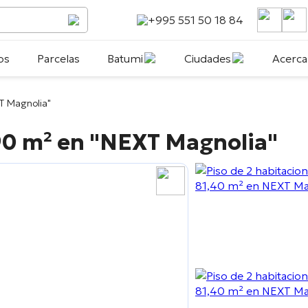
+995 551 50 18 84
os
Parcelas
Batumi
Ciudades
Acerca
T Magnolia"
90 m² en
"NEXT Magnolia"