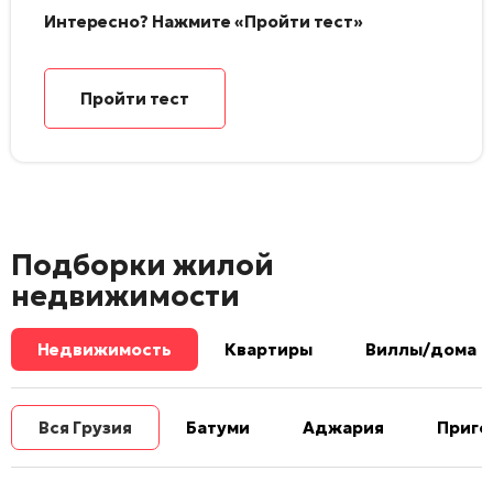
Интересно? Нажмите «Пройти тест»
Пройти тест
Подборки жилой
недвижимости
Недвижимость
Квартиры
Виллы/дома
Вся Грузия
Батуми
Аджария
Приго