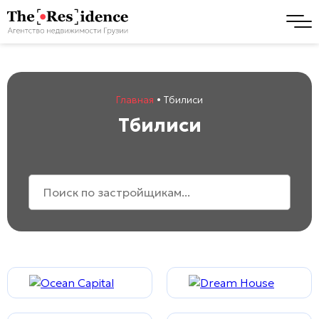
Главная
•
Тбилиси
Тбилиси