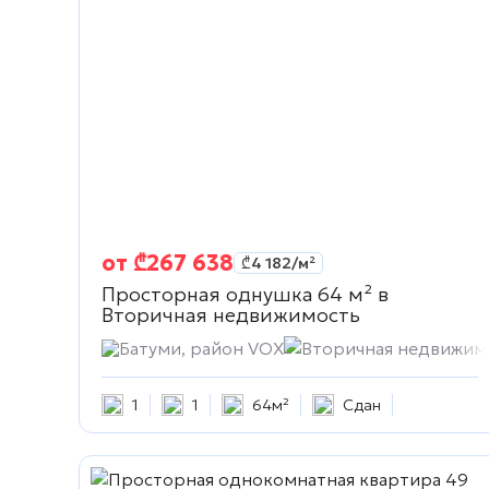
от
₾
267 638
₾
4 182
/м²
Просторная однушка 64 м² в
Вторичная недвижимость
Батуми, район VOX
Вторичная недвижим
1
1
64м²
Сдан