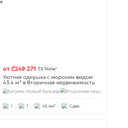
от
₾
249 271
₾
5 741
/м²
Уютная однушка с морским видом
43.4 м² в
Вторичная недвижимость
сть
Батуми, Новый Бульвар
Вторичная недвижимость
1
1
43.4м²
Сдан