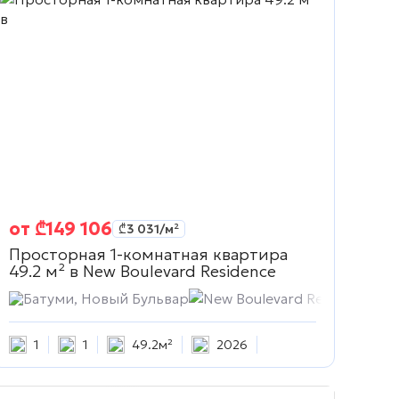
от
₾
149 106
₾
3 031
/м²
Просторная 1-комнатная квартира
49.2 м² в
New Boulevard Residence
Батуми, Новый Бульвар
New Boulevard Residence
1
1
49.2м²
2026