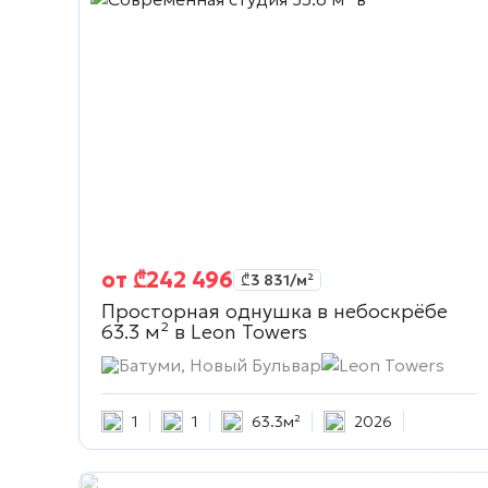
от
₾
242 496
₾
3 831
/м²
Просторная однушка в небоскрёбе
63.3 м² в
Leon Towers
Батуми, Новый Бульвар
Leon Towers
1
1
63.3м²
2026