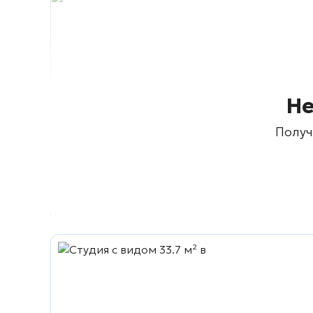
Не
Получ