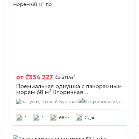
от
₾
354 227
₾
5 211
/м²
Премиальная однушка с панорамным
морем 68 м²
Вторичная
недвижимость
ижимость
Батуми, Новый Бульвар
Вторичная недвижимо
1
1
68м²
Сдан