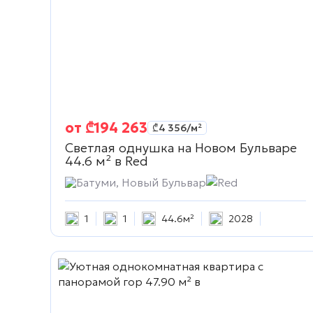
от
₾
194 263
₾
4 356
/м²
Светлая однушка на Новом Бульваре
44.6 м² в
Red
Батуми, Новый Бульвар
Red
1
1
44.6м²
2028