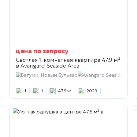
цена по запросу
Светлая 1-комнатная квартира 47.9 м²
в
Avangard Seaside Area
Батуми, Новый Бульвар
Avangard Seaside Area
1
1
47.9м²
2029