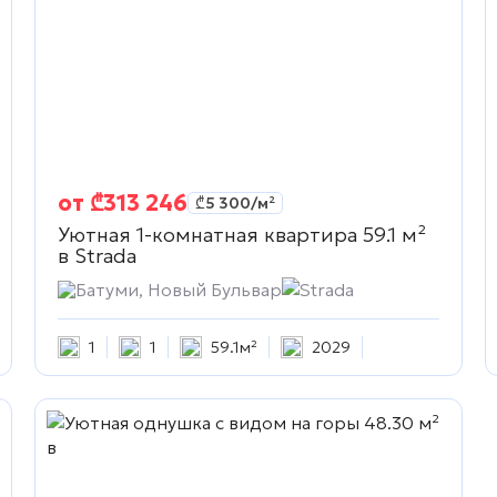
от
₾
313 246
₾
5 300
/м²
Уютная 1-комнатная квартира 59.1 м²
в
Strada
Батуми, Новый Бульвар
Strada
1
1
59.1м²
2029