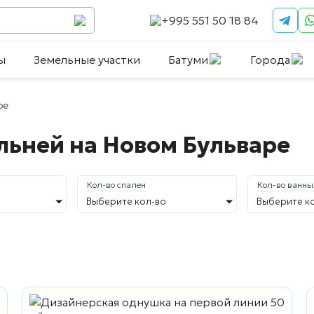
+995 551 50 18 84
ы
Земельные участки
Батуми
Города
ре
льней на Новом Бульваре
Кол-во спален
Кол-во ванны
Выберите кол-во
Выберите к