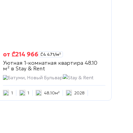
от
₾
214 966
₾
4 471
/м²
Уютная 1-комнатная квартира 48.10
м² в
Stay & Rent
Батуми, Новый Бульвар
Stay & Rent
1
1
48.10м²
2028