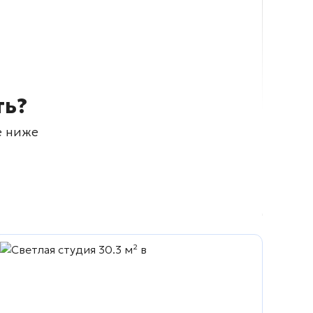
ть?
е ниже