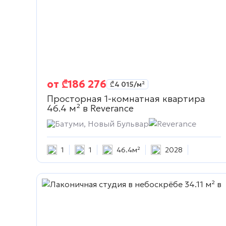
от
₾
186 276
₾
4 015
/м²
Просторная 1-комнатная квартира
46.4 м² в
Reverance
Батуми, Новый Бульвар
Reverance
1
1
46.4м²
2028