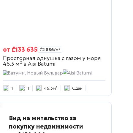
от
₾
133 635
₾
2 886
/м²
Просторная однушка с газом у моря
46.3 м² в
Aisi Batumi
Батуми, Новый Бульвар
Aisi Batumi
1
1
46.3м²
Сдан
Вид на жительство за
покупку недвижимости