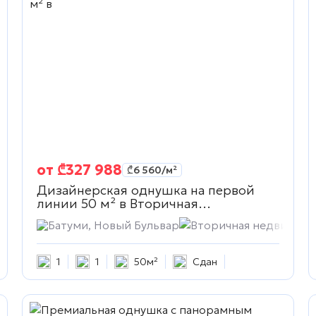
от
₾
327 988
₾
6 560
/м²
Дизайнерская однушка на первой
линии 50 м² в
Вторичная
недвижимость
ость
Батуми, Новый Бульвар
Вторичная недвижимо
1
1
50м²
Сдан