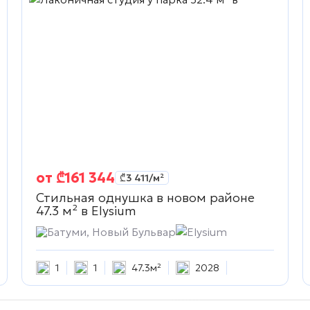
от
₾
161 344
₾
3 411
/м²
Стильная однушка в новом районе
47.3 м² в
Elysium
Батуми, Новый Бульвар
Elysium
1
1
47.3м²
2028