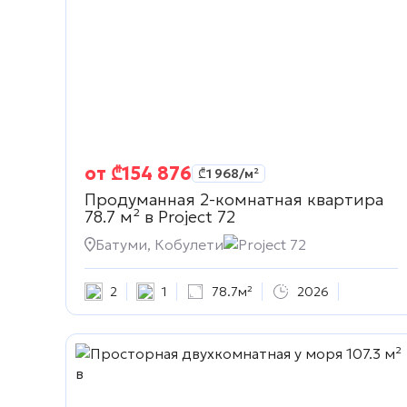
от
₾
154 876
₾
1 968
/м²
Продуманная 2-комнатная квартира
78.7 м² в
Project 72
Батуми, Кобулети
Project 72
2
1
78.7м²
2026