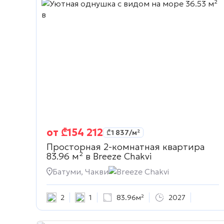
от
₾
154 212
₾
1 837
/м²
Просторная 2-комнатная квартира
83.96 м² в
Breeze Chakvi
Батуми, Чакви
Breeze Chakvi
2
1
83.96м²
2027