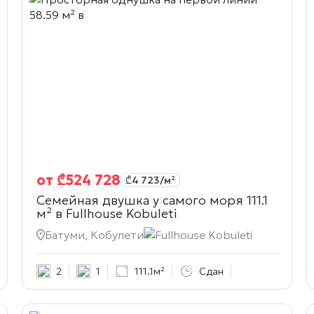
от
₾
524 728
₾
4 723
/м²
Семейная двушка у самого моря 111.1
м² в
Fullhouse Kobuleti
Батуми, Кобулети
Fullhouse Kobuleti
2
1
111.1м²
Сдан