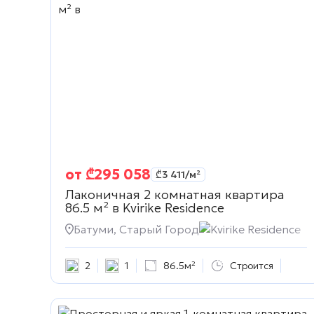
от
₾
295 058
₾
3 411
/м²
Лаконичная 2 комнатная квартира
86.5 м² в
Kvirike Residence
Батуми, Старый Город
Kvirike Residence
2
1
86.5м²
Строится