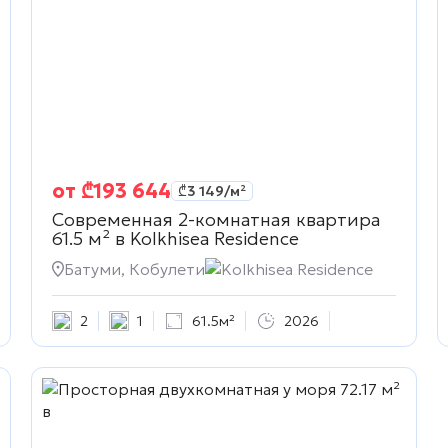
от
₾
193 644
₾
3 149
/м²
Современная 2-комнатная квартира
61.5 м² в
Kolkhisea Residence
Батуми, Кобулети
Kolkhisea Residence
2
1
61.5м²
2026