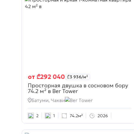
от
₾
292 040
₾
3 936
/м²
Просторная двушка в сосновом бору
74.2 м² в
Ber Tower
Батуми, Чакви
Ber Tower
2
1
74.2м²
2026