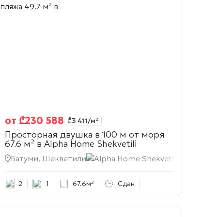
от
₾
230 588
₾
3 411
/м²
Просторная двушка в 100 м от моря
67.6 м² в
Alpha Home Shekvetili
Батуми, Шекветили
Alpha Home Shekvetili
2
1
67.6м²
Сдан