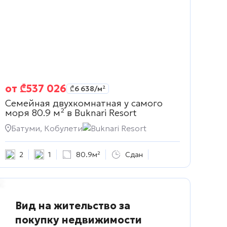
от
₾
537 026
₾
6 638
/м²
Семейная двухкомнатная у самого
моря 80.9 м² в
Buknari Resort
Батуми, Кобулети
Buknari Resort
2
1
80.9м²
Сдан
Вид на жительство за
покупку недвижимости