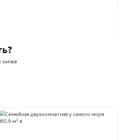
ть?
е ниже