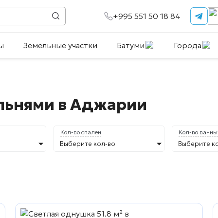
+995 551 50 18 84
ы
Земельные участки
Батуми
Города
альнями в Аджарии
Кол-во спален
Кол-во ванны
Выберите кол-во
Выберите к