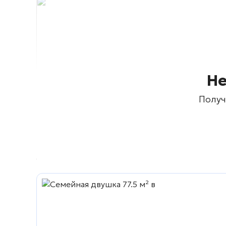
Не
Получ