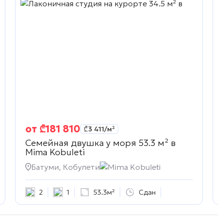
от
₾
181 810
₾
3 411
/м²
Семейная двушка у моря 53.3 м² в
Mima Kobuleti
Батуми, Кобулети
Mima Kobuleti
2
1
53.3м²
Сдан