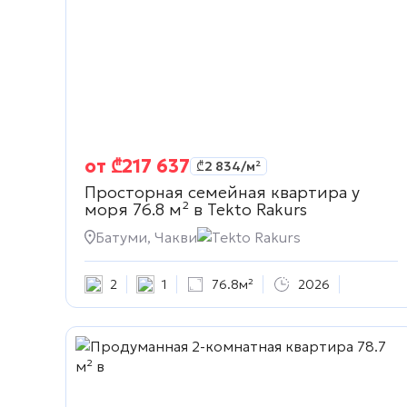
от
₾
217 637
₾
2 834
/м²
Просторная семейная квартира у
моря 76.8 м² в
Tekto Rakurs
Батуми, Чакви
Tekto Rakurs
2
1
76.8м²
2026