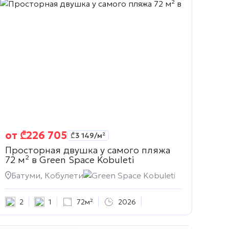
от
₾
226 705
₾
3 149
/м²
Просторная двушка у самого пляжа
72 м² в
Green Space Kobuleti
Батуми, Кобулети
Green Space Kobuleti
2
1
72м²
2026