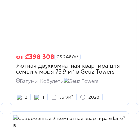
от
₾
398 308
₾
5 248
/м²
Уютная двухкомнатная квартира для
семьи у моря 75.9 м² в
Geuz Towers
Батуми, Кобулети
Geuz Towers
2
1
75.9м²
2028