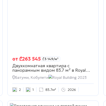
от
₾
263 545
₾
3 149
/м²
Двухкомнатная квартира с
панорамным видом 83.7 м² в
Royal
Building 2023
Батуми, Кобулети
Royal Building 2023
2
1
83.7м²
2026