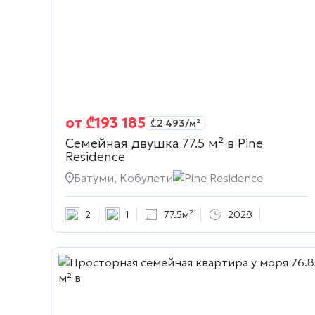
от
₾
193 185
₾
2 493
/м²
Семейная двушка 77.5 м² в
Pine
Residence
Батуми, Кобулети
Pine Residence
2
1
77.5м²
2028