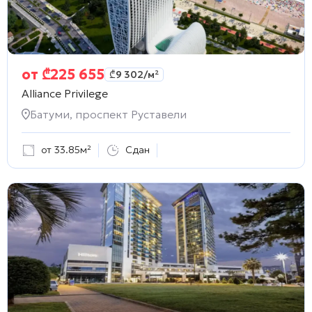
от
₾
225 655
₾
9 302
/м²
Alliance Privilege
Батуми, проспект Руставели
от 33.85м²
Сдан