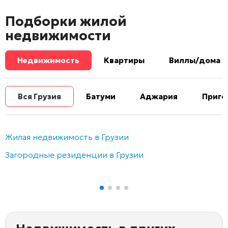
Подборки жилой
недвижимости
Недвижимость
Квартиры
Виллы/дома
Вся Грузия
Батуми
Аджария
Приго
Жилая недвижимость в Грузии
Загородные резиденции в Грузии