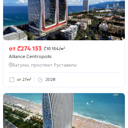
от
₾
274 153
₾
10 154
/м²
Alliance Centropolis
Батуми, проспект Руставели
от 27м²
2028