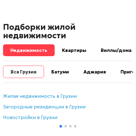
Подборки жилой
недвижимости
Недвижимость
Квартиры
Виллы/дома
Вся Грузия
Батуми
Аджария
Приго
Жилая недвижимость в Грузии
Загородные резиденции в Грузии
Новостройки в Грузии