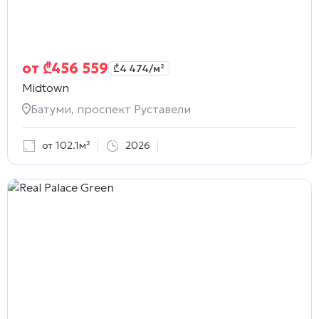
от
₾
456 559
₾
4 474
/м²
Midtown
Батуми, проспект Руставели
от 102.1м²
2026