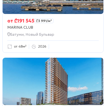
от
₾
191 545
₾
3 991
/м²
MARINA CLUB
Батуми, Новый Бульвар
от 48м²
2026