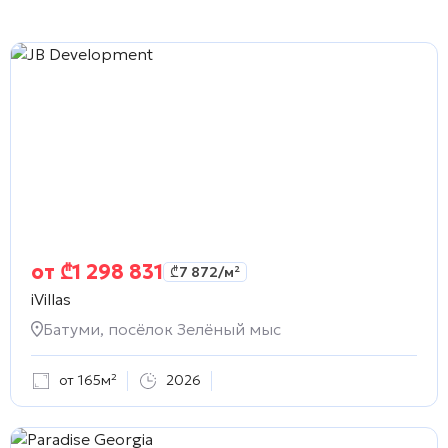
от
₾
1 298 831
₾
7 872
/м²
iVillas
Батуми, посёлок Зелёный мыс
от 165м²
2026