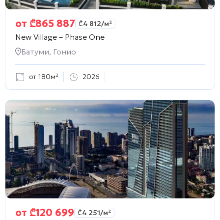
от
₾
865 887
₾
4 812
/м²
New Village – Phase One
Батуми, Гонио
от 180м²
2026
от
₾
120 699
₾
4 251
/м²