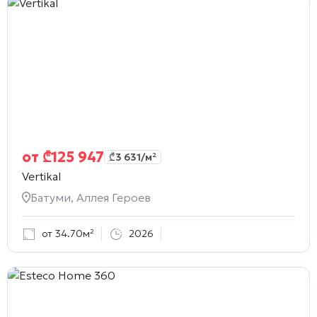
от
₾
125 947
₾
3 631
/м²
Vertikal
Батуми, Аллея Героев
от 34.70м²
2026