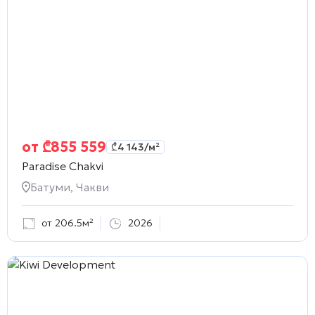
от
₾
855 559
₾
4 143
/м²
Paradise Chakvi
Батуми, Чакви
от 206.5м²
2026