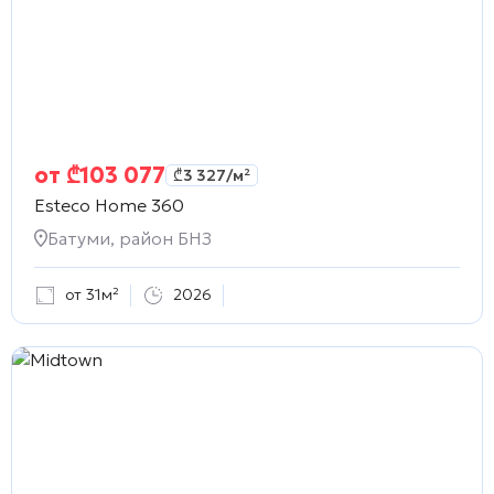
от
₾
103 077
₾
3 327
/м²
Esteco Home 360
Батуми, район БНЗ
от 31м²
2026