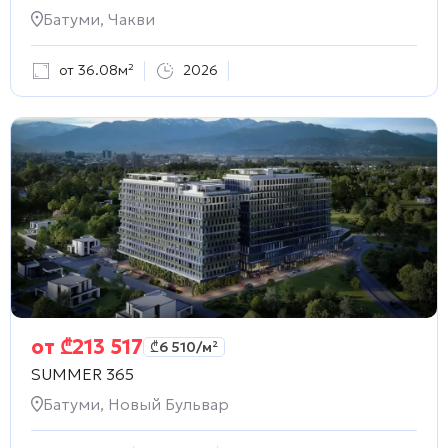
Батуми, Чакви
от 36.08м²
2026
от
₾
213 517
₾
6 510
/м²
SUMMER 365
Батуми, Новый Бульвар