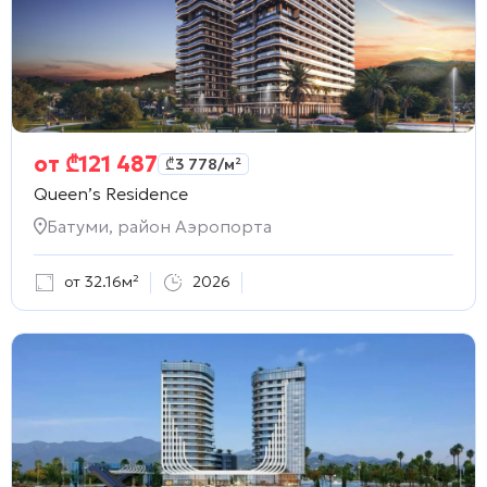
от
₾
121 487
₾
3 778
/м²
Queen’s Residence
Батуми, район Аэропорта
от 32.16м²
2026