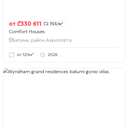
от
₾
330 611
₾
2 755
/м²
Comfort Houses
Батуми, район Аэропорта
от 120м²
2026