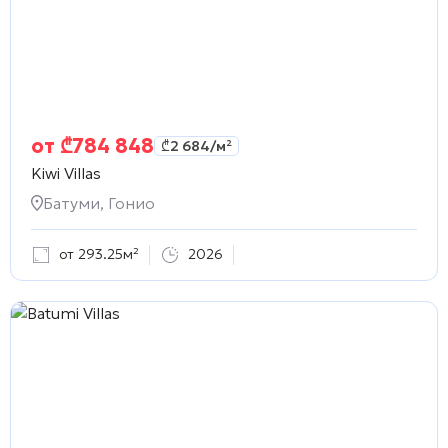
от
₾
784 848
₾
2 684
/м²
Kiwi Villas
Батуми, Гонио
от 293.25м²
2026