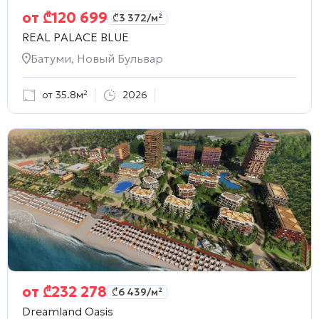
от
₾
120 699
₾
3 372
/м²
REAL PALACE BLUE
Батуми, Новый Бульвар
от 35.8м²
2026
от
₾
232 278
₾
6 439
/м²
Dreamland Oasis