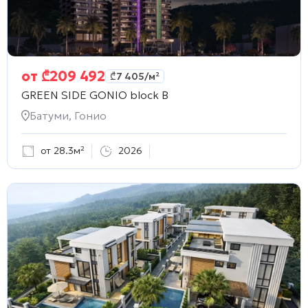
от
₾
209 492
₾
7 405
/м²
GREEN SIDE GONIO block B
Батуми, Гонио
от 28.3м²
2026