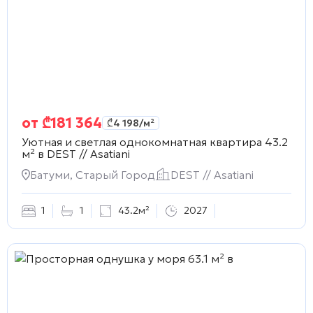
от
₾
181 364
₾
4 198
/м²
Уютная и светлая однокомнатная квартира 43.2
м² в
DEST // Asatiani
Батуми, Старый Город
DEST // Asatiani
1
1
43.2м²
2027