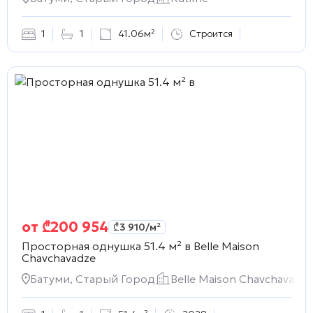
1
1
41.06м²
Строится
от
₾
200 954
₾
3 910
/м²
Просторная однушка 51.4 м² в
Belle Maison
Chavchavadze
Батуми, Старый Город
Belle Maison Chavchavadze