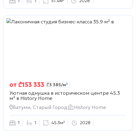
1
1
51.4м²
2028
от
₾
153 333
₾
3 385
/м²
Уютная однушка в историческом центре 45.3
м² в
History Home
Батуми, Старый Город
History Home
1
1
45.3м²
2028