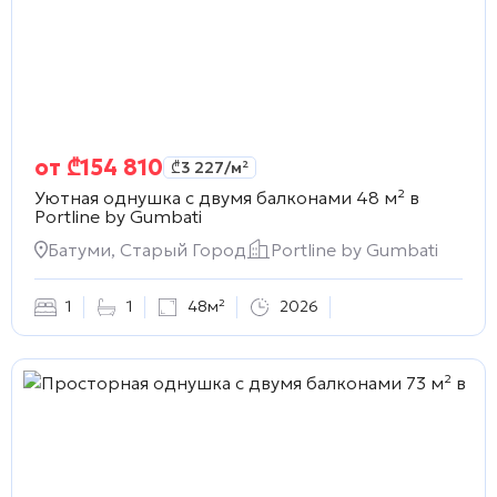
от
₾
154 810
₾
3 227
/м²
Уютная однушка с двумя балконами 48 м² в
Portline by Gumbati
Батуми, Старый Город
Portline by Gumbati
1
1
48м²
2026