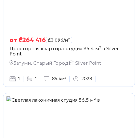
от
₾
264 416
₾
3 096
/м²
Просторная квартира-студия 85.4 м² в
Silver
Point
Батуми, Старый Город
Silver Point
1
1
85.4м²
2028