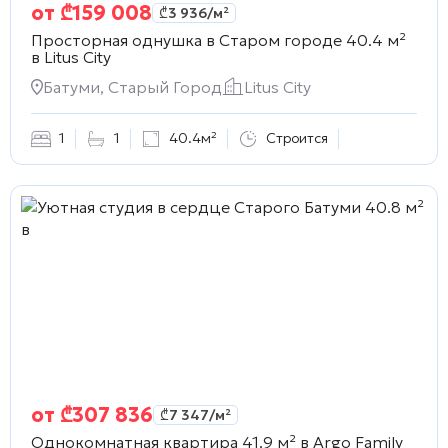
от
₾
159 008
₾
3 936
/м²
Просторная однушка в Старом городе 40.4 м²
в
Litus City
Батуми, Старый Город
Litus City
1
1
40.4м²
Строится
от
₾
307 836
₾
7 347
/м²
Однокомнатная квартира 41.9 м² в
Argo Family