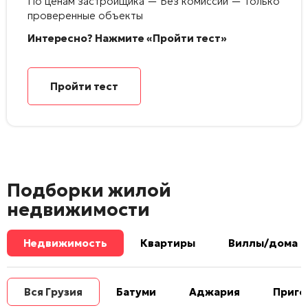
По ценам застройщика — Без комиссии — Только
проверенные объекты
Интересно? Нажмите «Пройти тест»
Пройти тест
Подборки жилой
недвижимости
Недвижимость
Квартиры
Виллы/дома
Вся Грузия
Батуми
Аджария
Приго