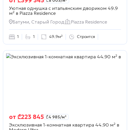
от
₾
399 345
₾
8 003
/м²
Уютная однушка с итальянским двориком 49.9
м² в
Piazza Residence
Батуми, Старый Город
Piazza Residence
1
1
49.9м²
Строится
от
₾
223 845
₾
4 985
/м²
Эксклюзивная 1-комнатная квартира 44.90 м² в
Modern Ultra