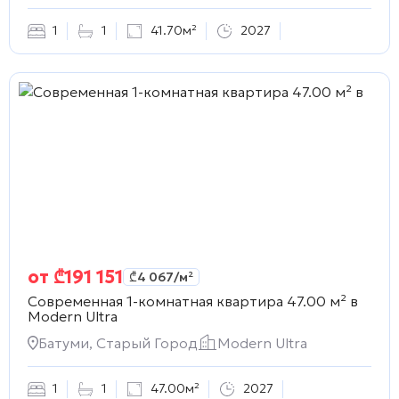
1
1
41.70м²
2027
от
₾
191 151
₾
4 067
/м²
Современная 1-комнатная квартира 47.00 м² в
Modern Ultra
Батуми, Старый Город
Modern Ultra
1
1
47.00м²
2027