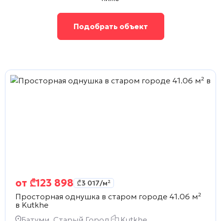
Подобрать объект
от
₾
123 898
₾
3 017
/м²
Просторная однушка в старом городе 41.06 м²
в
Kutkhe
Батуми, Старый Город
Kutkhe