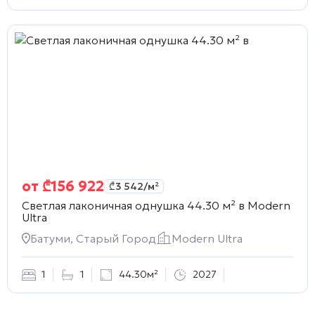
от
₾
156 922
₾
3 542
/м²
Светлая лаконичная однушка 44.30 м² в
Modern
Ultra
Батуми, Старый Город
Modern Ultra
1
1
44.30м²
2027