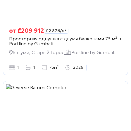
от
₾
209 912
₾
2 876
/м²
Просторная однушка с двумя балконами 73 м² в
Portline by Gumbati
Батуми, Старый Город
Portline by Gumbati
1
1
73м²
2026