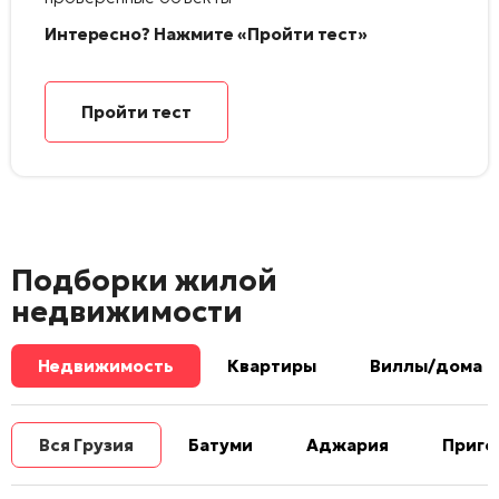
Интересно? Нажмите «Пройти тест»
Пройти тест
Подборки жилой
недвижимости
Недвижимость
Квартиры
Виллы/дома
Вся Грузия
Батуми
Аджария
Приго