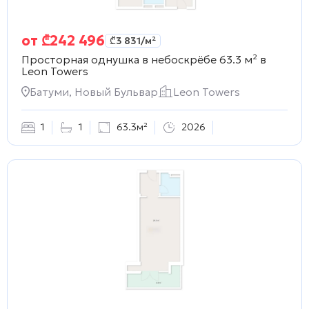
от
₾
242 496
₾
3 831
/м²
Просторная однушка в небоскрёбе 63.3 м² в
Leon Towers
Батуми, Новый Бульвар
Leon Towers
1
1
63.3м²
2026