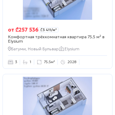
от
₾
257 536
₾
3 411
/м²
Комфортная трёхкомнатная квартира 75.5 м² в
Elysium
Батуми, Новый Бульвар
Elysium
3
1
75.5м²
2028