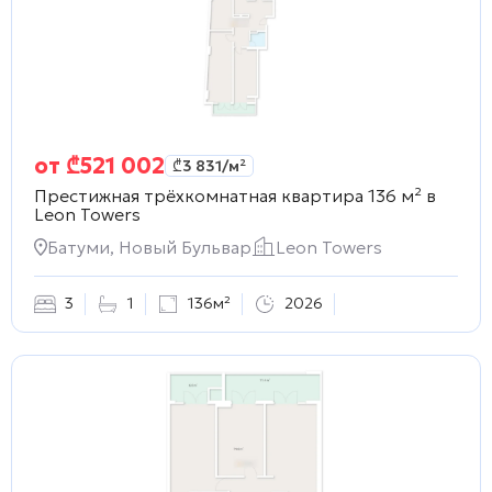
от
₾
521 002
₾
3 831
/м²
Престижная трёхкомнатная квартира 136 м² в
Leon Towers
Батуми, Новый Бульвар
Leon Towers
3
1
136м²
2026