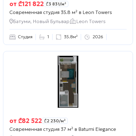
от
₾
121 822
₾
3 831
/м²
Современная студия 35.8 м² в
Leon Towers
Батуми, Новый Бульвар
Leon Towers
Студия
1
35.8м²
2026
от
₾
82 522
₾
2 230
/м²
Современная студия 37 м² в
Batumi Elegance