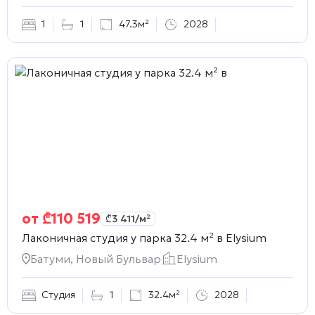
1
1
47.3м²
2028
от
₾
110 519
₾
3 411
/м²
Лаконичная студия у парка 32.4 м² в
Elysium
Батуми, Новый Бульвар
Elysium
Студия
1
32.4м²
2028