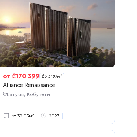
от
₾
170 399
₾
5 319
/м²
Alliance Renaissance
Батуми, Кобулети
от 32.05м²
2027