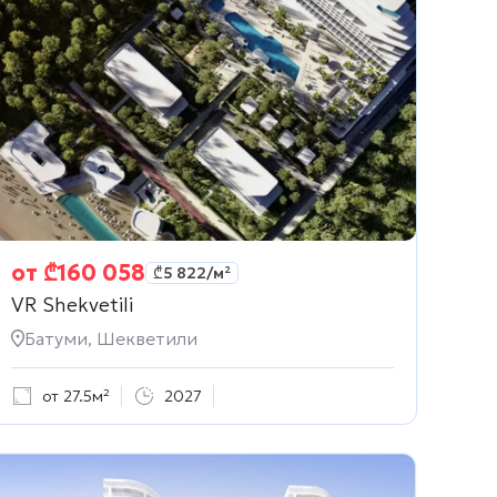
от
₾
160 058
₾
5 822
/м²
VR Shekvetili
Батуми, Шекветили
от 27.5м²
2027