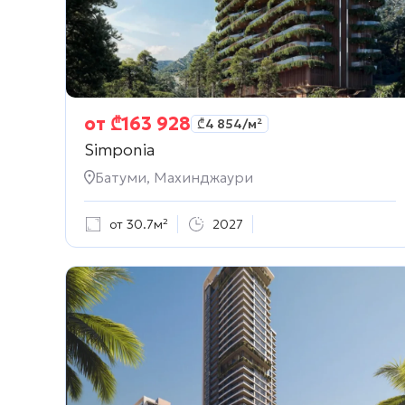
от
₾
163 928
₾
4 854
/м²
Simponia
Батуми, Махинджаури
от 30.7м²
2027