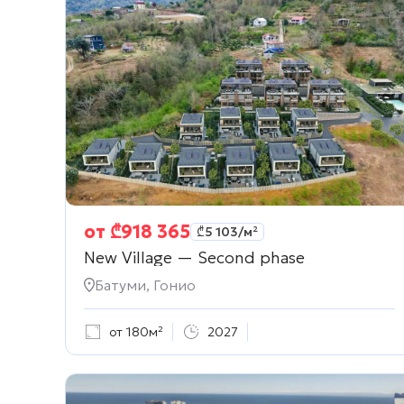
от
₾
918 365
₾
5 103
/м²
New Village — Second phase
Батуми, Гонио
от 180м²
2027