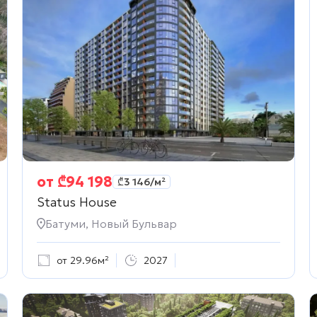
от
₾
94 198
₾
3 146
/м²
Status House
Батуми, Новый Бульвар
от 29.96м²
2027