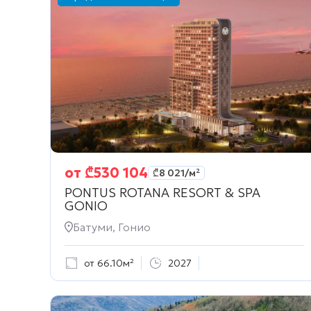
от
₾
530 104
₾
8 021
/м²
PONTUS ROTANA RESORT & SPA
GONIO
Батуми, Гонио
от 66.10м²
2027