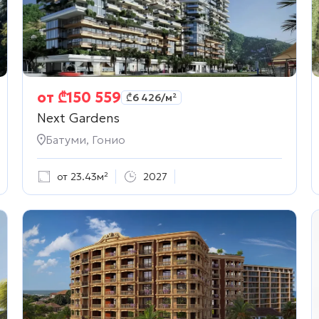
от
₾
150 559
₾
6 426
/м²
Next Gardens
Батуми, Гонио
от 23.43м²
2027