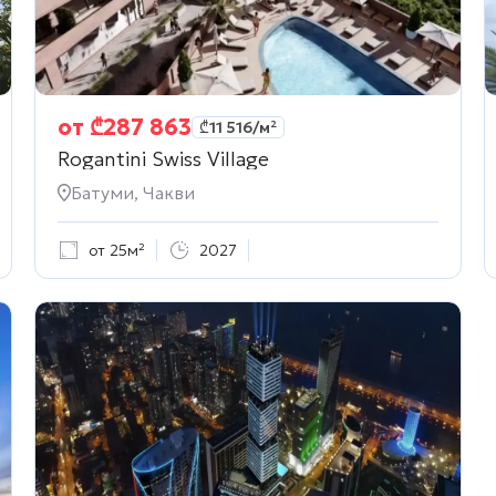
от
₾
287 863
₾
11 516
/м²
Rogantini Swiss Village
Батуми, Чакви
от 25м²
2027