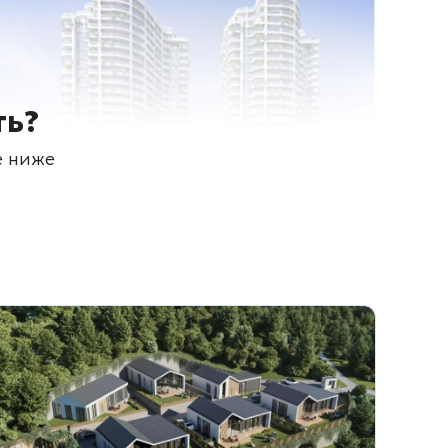
ть?
е ниже