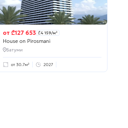
от
₾
127 653
₾
4 159
/м²
House on Pirosmani
Батуми
от 30.7м²
2027