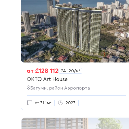
от
₾
128 112
₾
4 120
/м²
OKTO Art House
Батуми, район Аэропорта
от 31.1м²
2027