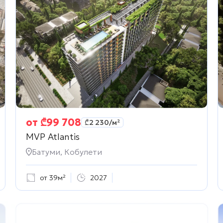
от
₾
99 708
₾
2 230
/м²
MVP Atlantis
Батуми, Кобулети
от 39м²
2027