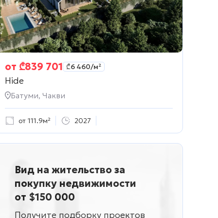
от
₾
839 701
₾
6 460
/м²
Hide
Батуми, Чакви
от 111.9м²
2027
Вид на жительство за
покупку недвижимости
от $150 000
Получите подборку проектов