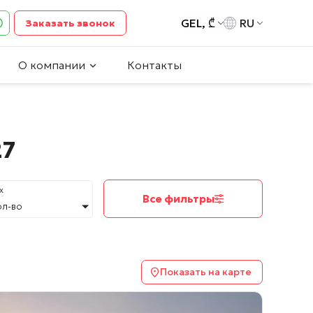
GEL, ₾
RU
Заказать звонок
О компании
Контакты
27
х
Все фильтры
ол-во
Показать на карте