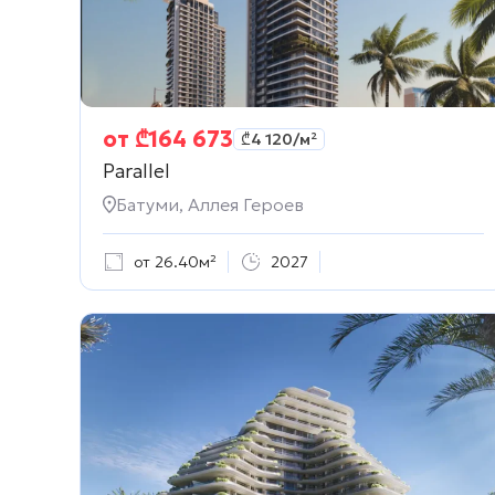
от
₾
164 673
₾
4 120
/м²
Parallel
Батуми, Аллея Героев
от 26.40м²
2027