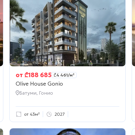
от
₾
188 685
₾
4 461
/м²
Olive House Gonio
Батуми, Гонио
от 43м²
2027