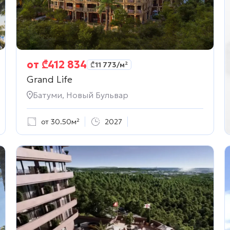
от
₾
412 834
₾
11 773
/м²
Grand Life
Батуми, Новый Бульвар
от 30.50м²
2027