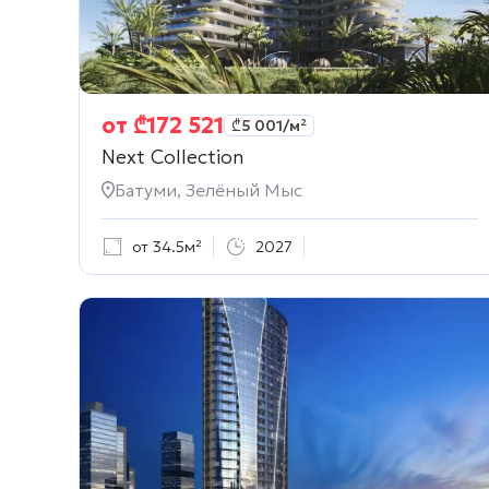
от
₾
172 521
₾
5 001
/м²
Next Collection
Батуми, Зелёный Мыс
от 34.5м²
2027