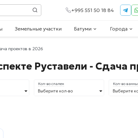
+995 551 50 18 84
ы
Земельные участки
Батуми
Города
ача проектов в 2026
пекте Руставели - Сдача п
Кол-во спален
Кол-во ванны
Выберите кол-во
Выберите к