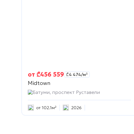
от
₾
456 559
₾
4 474
/м²
Midtown
Батуми, проспект Руставели
от 102.1м²
2026