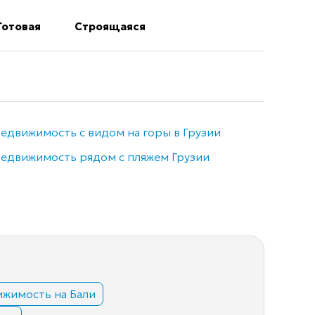
Готовая
Строящаяся
едвижимость с видом на горы в Грузии
Недви
едвижимость рядом с пляжем Грузии
Элитн
жимость на Бали