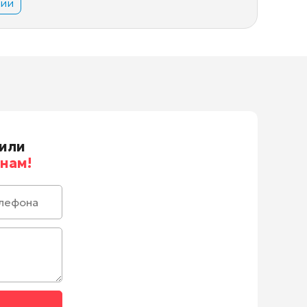
вии
или
нам!