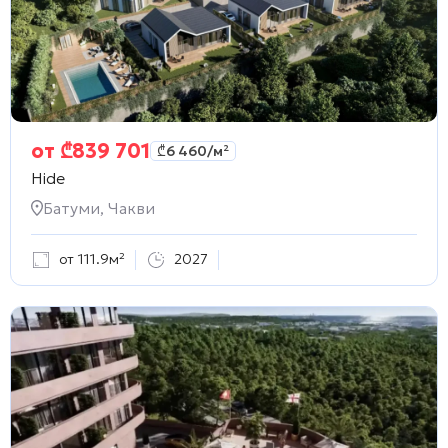
от
₾
839 701
₾
6 460
/м²
Hide
Батуми, Чакви
от 111.9м²
2027