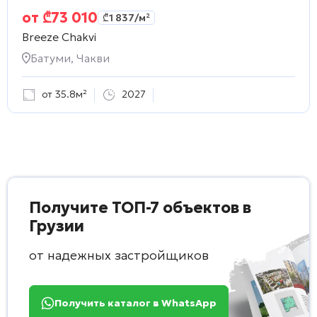
от
₾
73 010
₾
1 837
/м²
Breeze Chakvi
Батуми, Чакви
от 35.8м²
2027
Получите ТОП-7 объектов в
Грузии
от надежных застройщиков
Получить каталог в WhatsApp