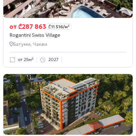
от
₾
287 863
₾
11 516
/м²
Rogantini Swiss Village
Батуми, Чакви
от 25м²
2027