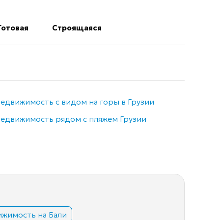
Готовая
Строящаяся
едвижимость с видом на горы в Грузии
Недви
едвижимость рядом с пляжем Грузии
Элитн
жимость на Бали