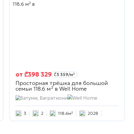
от
₾
398 329
₾
3 359
/м²
Просторная трёшка для большой
семьи 118.6 м² в
Well Home
Батуми, Багратиони
Well Home
3
2
118.6м²
2028