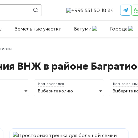
+995 551 50 18 84
ы
Земельные участки
Батуми
Города
атиони
ия ВНЖ в районе Баграти
Кол-во спален
Кол-во ванны
Выберите кол-во
Выберите к