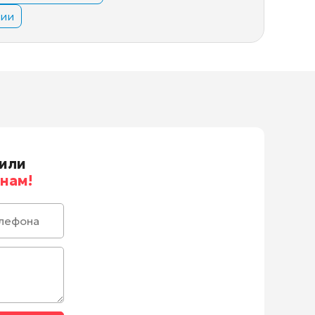
вии
или
нам!