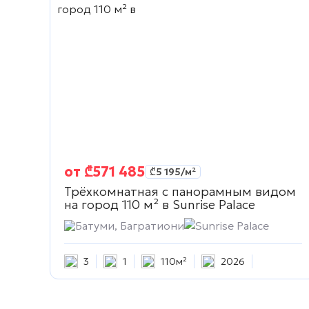
от
₾
571 485
₾
5 195
/м²
Трёхкомнатная с панорамным видом
на город 110 м² в
Sunrise Palace
Батуми, Багратиони
Sunrise Palace
3
1
110м²
2026