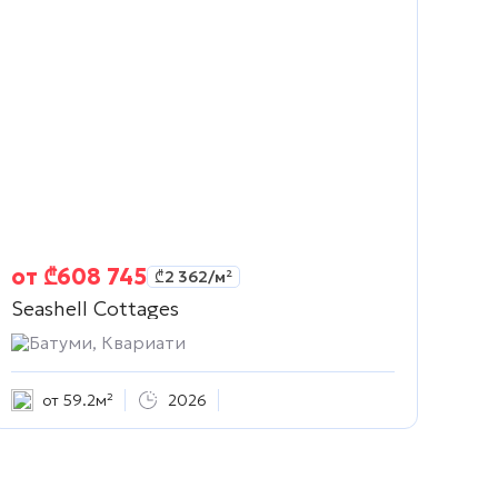
от
₾
608 745
₾
2 362
/м²
Seashell Cottages
Батуми, Квариати
от 59.2м²
2026