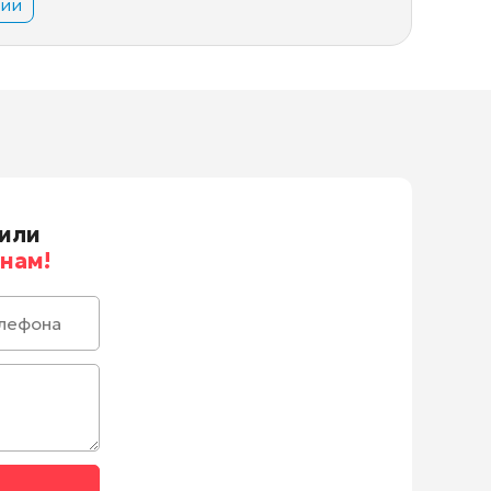
вии
или
нам!