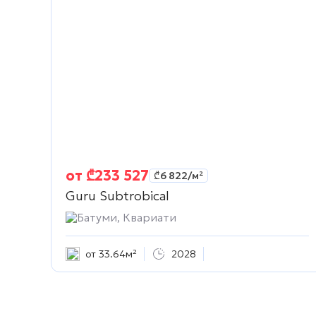
от
₾
233 527
₾
6 822
/м²
Guru Subtrobical
Батуми, Квариати
от 33.64м²
2028