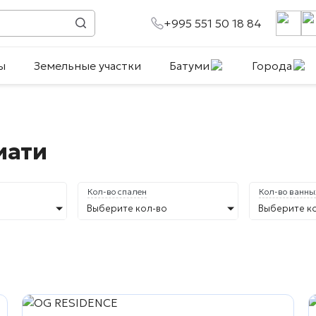
+995 551 50 18 84
ы
Земельные участки
Батуми
Города
иати
Кол-во спален
Кол-во ванны
Выберите кол-во
Выберите к