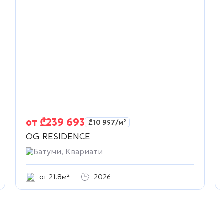
от
₾
239 693
₾
10 997
/м²
OG RESIDENCE
Батуми, Квариати
от 21.8м²
2026