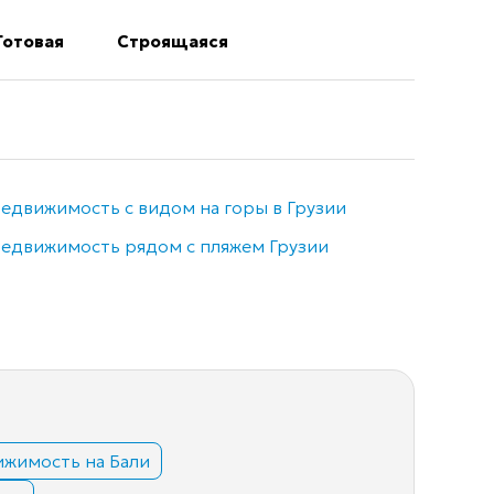
Готовая
Строящаяся
едвижимость с видом на горы в Грузии
Недви
едвижимость рядом с пляжем Грузии
Элитн
жимость на Бали