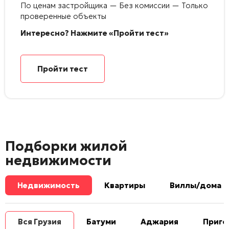
По ценам застройщика — Без комиссии — Только
проверенные объекты
Интересно? Нажмите «Пройти тест»
Пройти тест
Подборки жилой
недвижимости
Недвижимость
Квартиры
Виллы/дома
Вся Грузия
Батуми
Аджария
Приго