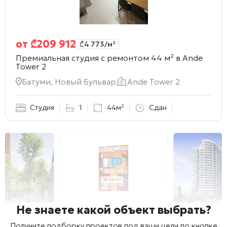
от
₾
209 912
₾
4 773
/м²
Премиальная студия с ремонтом 44 м² в
Ande
Tower 2
Батуми, Новый Бульвар
Ande Tower 2
Студия
1
44м²
Сдан
Не знаете какой объект выбрать?
Получите подборку проектов под ваши цели по кнопке