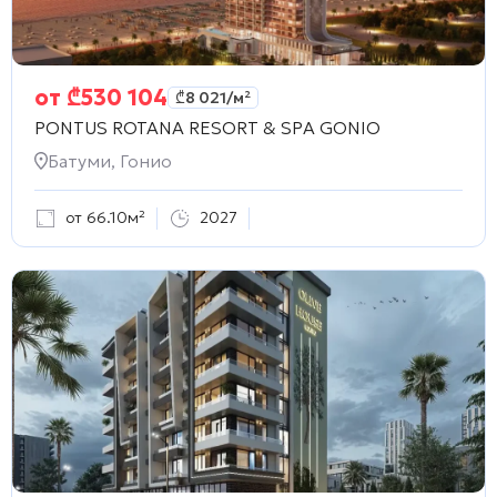
от
₾
530 104
₾
8 021
/м²
PONTUS ROTANA RESORT & SPA GONIO
Батуми, Гонио
от 66.10м²
2027