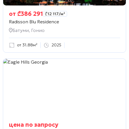
от
₾
386 291
₾
12 117
/м²
Radisson Blu Residence
Батуми, Гонио
от 31.88м²
2025
цена по запросу