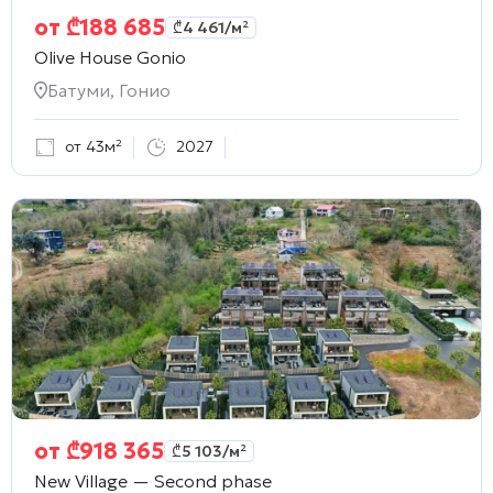
от
₾
188 685
₾
4 461
/м²
Olive House Gonio
Батуми, Гонио
от 43м²
2027
от
₾
918 365
₾
5 103
/м²
New Village — Second phase