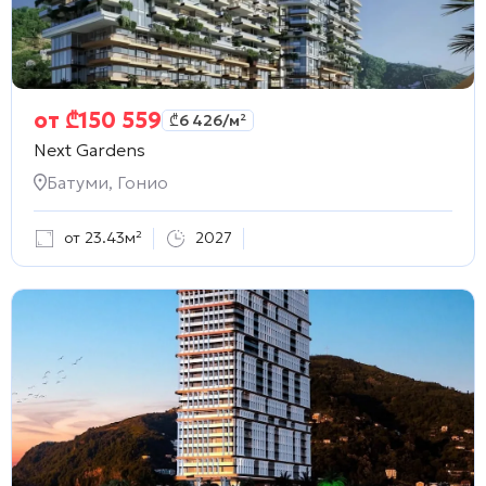
от
₾
150 559
₾
6 426
/м²
Next Gardens
Батуми, Гонио
от 23.43м²
2027