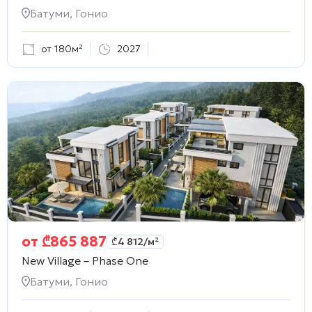
Батуми, Гонио
от 180м²
2027
от
₾
865 887
₾
4 812
/м²
New Village – Phase One
Батуми, Гонио