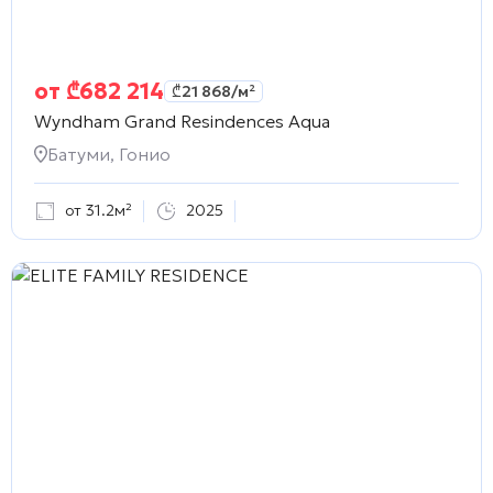
от
₾
682 214
₾
21 868
/м²
Wyndham Grand Resindences Aqua
Батуми, Гонио
от 31.2м²
2025