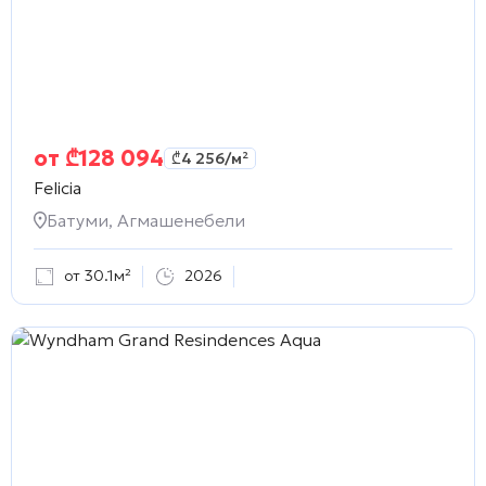
от
₾
128 094
₾
4 256
/м²
Felicia
Батуми, Агмашенебели
от 30.1м²
2026