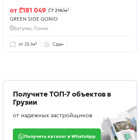
от
₾
181 049
₾
7 216
/м²
GREEN SIDE GONIO
Батуми, Гонио
от 25.1м²
Сдан
Получите ТОП-7 объектов в
Грузии
от надежных застройщиков
Получить каталог в WhatsApp