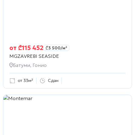
от
₾
115 452
₾
3 500
/м²
MGZAVREBI SEASIDE
Батуми, Гонио
от 33м²
Сдан