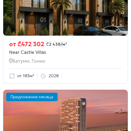
от
₾
472 302
₾
2 438
/м²
Near Castle Villas
Батуми, Гонио
от 183м²
2028
Предложение месяца