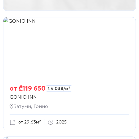
от
₾
119 650
₾
4 038
/м²
GONIO INN
Батуми, Гонио
от 29.63м²
2025