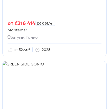
от
₾
216 414
₾
6 061
/м²
Montemar
Батуми, Гонио
от 32.4м²
2028