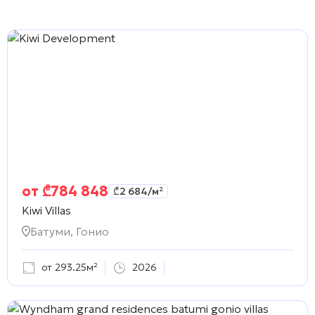
от
₾
784 848
₾
2 684
/м²
Kiwi Villas
Батуми, Гонио
от 293.25м²
2026