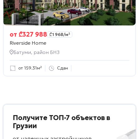
от
₾
327 988
₾
1 968
/м²
Riverside Home
Батуми, район БНЗ
от 159.31м²
Сдан
Получите ТОП-7 объектов в
Грузии
от надежных застройщиков