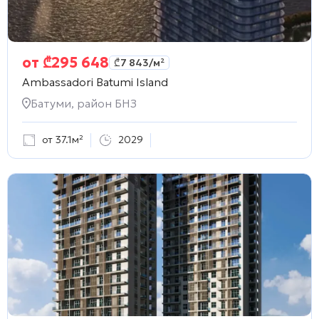
от
₾
295 648
₾
7 843
/м²
Ambassadori Batumi Island
Батуми, район БНЗ
от 37.1м²
2029