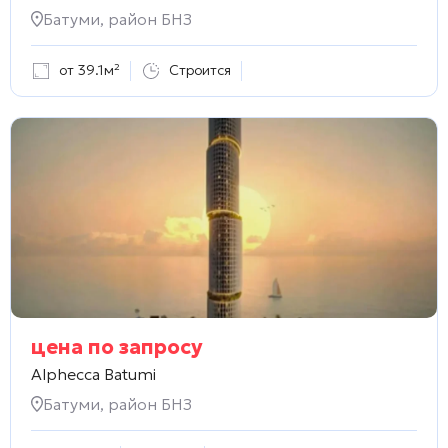
Батуми, район БНЗ
от 39.1м²
Строится
цена по запросу
Alphecca Batumi
Батуми, район БНЗ