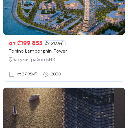
от
₾
199 855
₾
9 517
/м²
Tonino Lamborghini Tower
Батуми, район БНЗ
от 37.95м²
2030