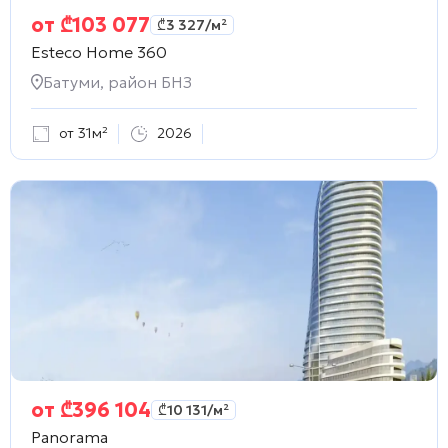
от
₾
103 077
₾
3 327
/м²
Esteco Home 360
Батуми, район БНЗ
от 31м²
2026
от
₾
396 104
₾
10 131
/м²
Panorama