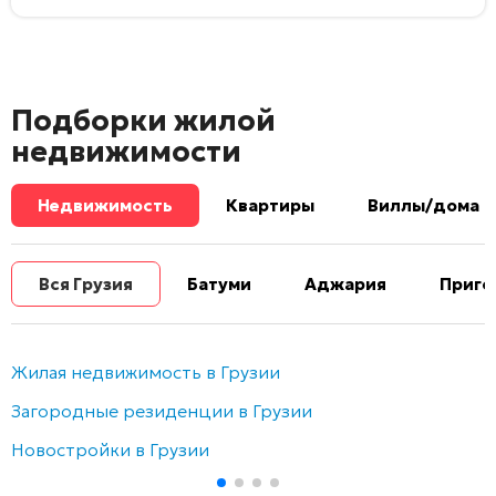
Подборки жилой
недвижимости
Недвижимость
Квартиры
Виллы/дома
Вся Грузия
Батуми
Аджария
Приго
Жилая недвижимость в Грузии
Загородные резиденции в Грузии
Новостройки в Грузии