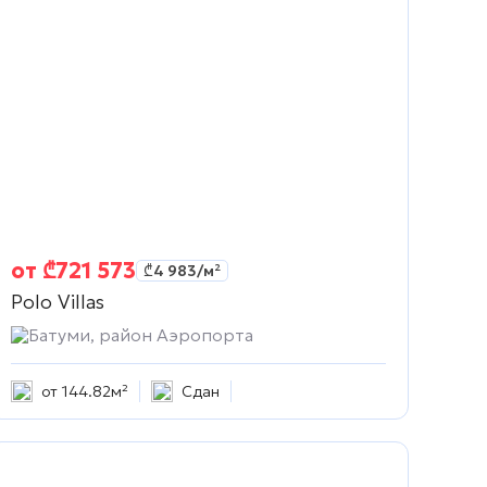
от
₾
721 573
₾
4 983
/м²
Polo Villas
Батуми, район Аэропорта
от 144.82м²
Сдан