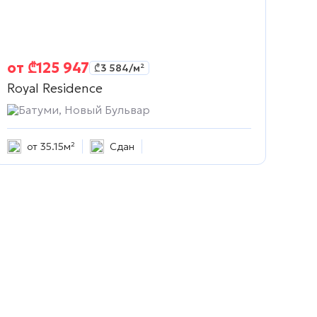
от
₾
125 947
₾
3 584
/м²
Royal Residence
Батуми, Новый Бульвар
от 35.15м²
Сдан