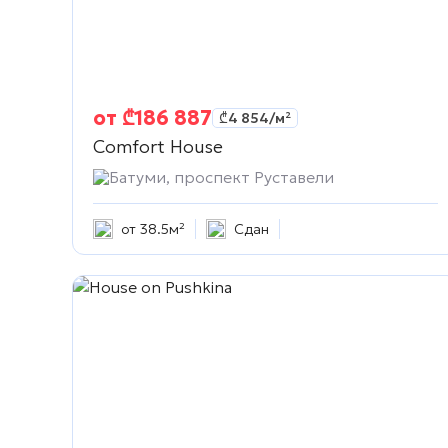
от
₾
186 887
₾
4 854
/м²
Comfort House
Батуми, проспект Руставели
от 38.5м²
Сдан