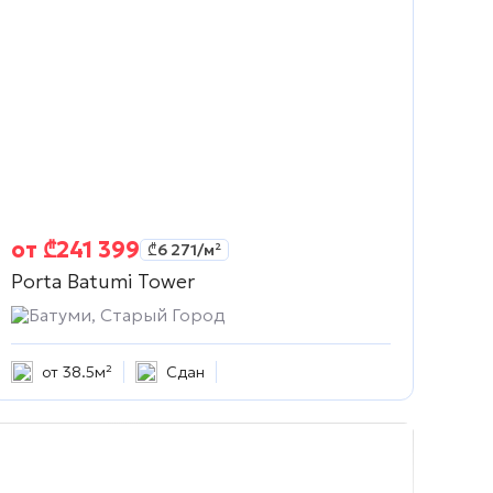
от
₾
241 399
₾
6 271
/м²
Porta Batumi Tower
Батуми, Старый Город
от 38.5м²
Сдан