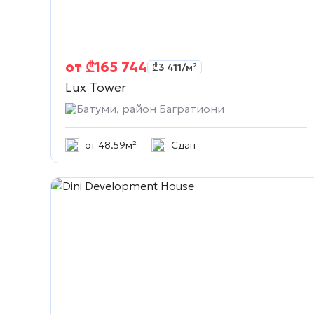
от
₾
165 744
₾
3 411
/м²
Lux Tower
Батуми, район Багратиони
от 48.59м²
Сдан