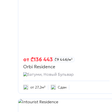
от
₾
136 443
₾
9 446
/м²
Orbi Residence
Батуми, Новый Бульвар
от 27.2м²
Сдан