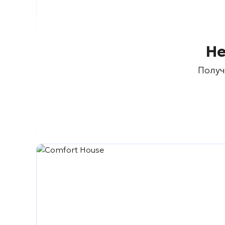
Не
Получ