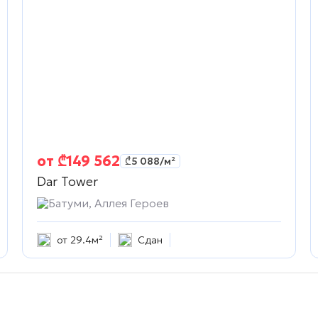
от
₾
149 562
₾
5 088
/м²
Dar Tower
Батуми, Аллея Героев
от 29.4м²
Сдан