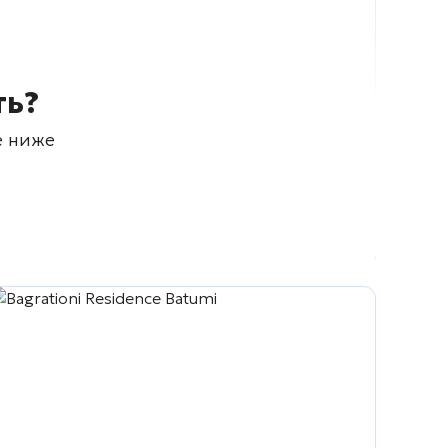
ть?
е ниже