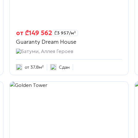
от
₾
149 562
₾
3 957
/м²
Guaranty Dream House
Батуми, Аллея Героев
от 37.8м²
Сдан