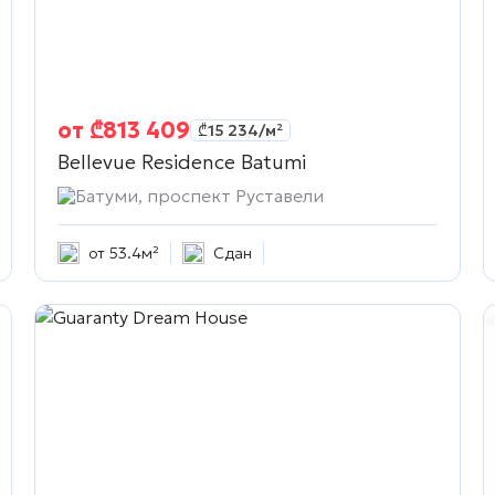
от
₾
813 409
₾
15 234
/м²
Bellevue Residence Batumi
Батуми, проспект Руставели
от 53.4м²
Сдан