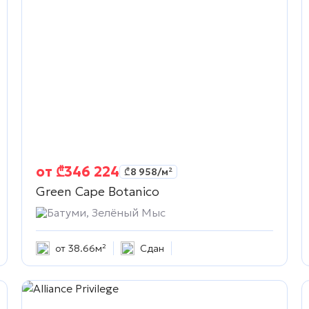
от
₾
346 224
₾
8 958
/м²
Green Cape Botanico
Батуми, Зелёный Мыс
от 38.66м²
Сдан