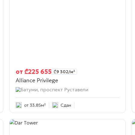
от
₾
225 655
₾
9 302
/м²
Alliance Privilege
Батуми, проспект Руставели
от 33.85м²
Сдан