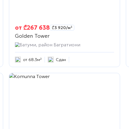
от
₾
267 638
₾
3 920
/м²
Golden Tower
Батуми, район Багратиони
от 68.3м²
Сдан