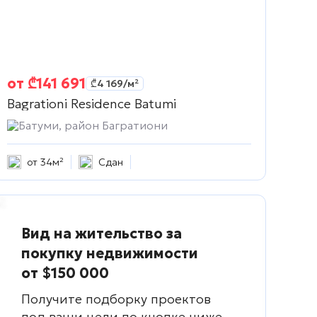
от
₾
141 691
₾
4 169
/м²
Bagrationi Residence Batumi
Батуми, район Багратиони
от 34м²
Сдан
Вид на жительство за
покупку недвижимости
от $150 000
Получите подборку проектов
под ваши цели по кнопке ниже