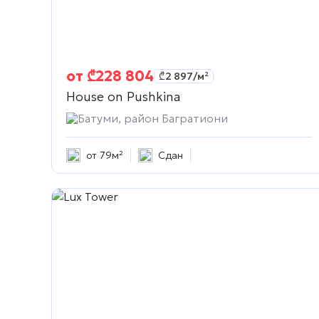
от
₾
228 804
₾
2 897
/м²
House on Pushkina
Батуми, район Багратиони
от 79м²
Сдан