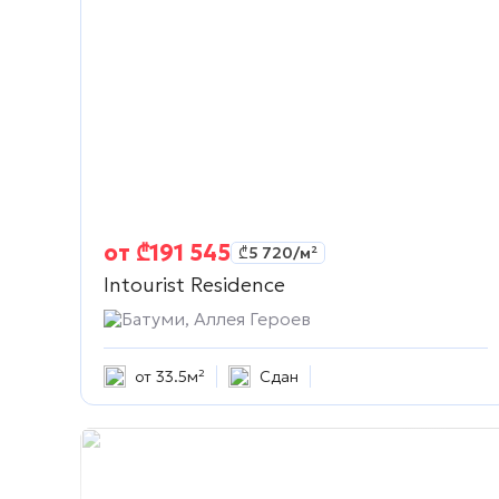
от
₾
191 545
₾
5 720
/м²
Intourist Residence
Батуми, Аллея Героев
от 33.5м²
Сдан