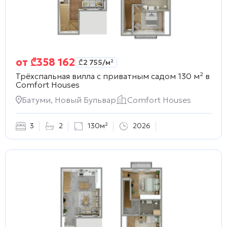
от
₾
358 162
₾
2 755
/м²
Трёхспальная вилла с приватным садом 130 м² в
Comfort Houses
Батуми, Новый Бульвар
Comfort Houses
3
2
130м²
2026