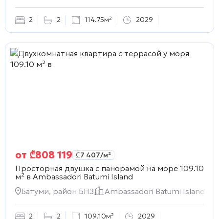
2
2
114.75м²
2029
от
₾
808 119
₾
7 407
/м²
Просторная двушка с панорамой на море 109.10
м² в
Ambassadori Batumi Island
Батуми, район БНЗ
Ambassadori Batumi Island
2
2
109.10м²
2029