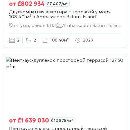
от
₾
802 934
₾
7 407
/м²
Двухкомнатная квартира с террасой у моря
108.40 м² в
Ambassadori Batumi Island
Батуми, район БНЗ
Ambassadori Batumi Island
2
2
108.40м²
2029
от
₾
1 639 030
₾
12 875
/м²
Пентхаус-дуплекс с просторной террасой