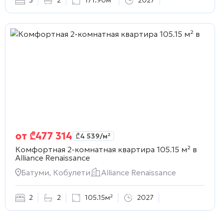
3
2
171.90м²
2027
от
₾
477 314
₾
4 539
/м²
Комфортная 2-комнатная квартира 105.15 м² в
Alliance Renaissance
Батуми, Кобулети
Alliance Renaissance
2
2
105.15м²
2027