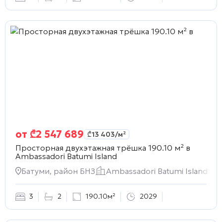
от
₾
2 547 689
₾
13 403
/м²
Просторная двухэтажная трёшка 190.10 м² в
Ambassadori Batumi Island
Батуми, район БНЗ
Ambassadori Batumi Island
3
2
190.10м²
2029