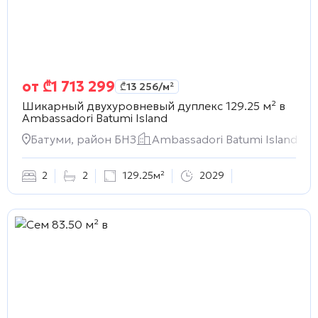
от
₾
1 713 299
₾
13 256
/м²
Шикарный двухуровневый дуплекс 129.25 м² в
Ambassadori Batumi Island
Батуми, район БНЗ
Ambassadori Batumi Island
2
2
129.25м²
2029