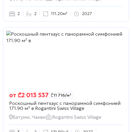
2
2
111.20м²
2027
от
₾
2 013 537
₾
11 716
/м²
Роскошный пентхаус с панорамной симфонией
171.90 м² в
Rogantini Swiss Village
Батуми, Чакви
Rogantini Swiss Village