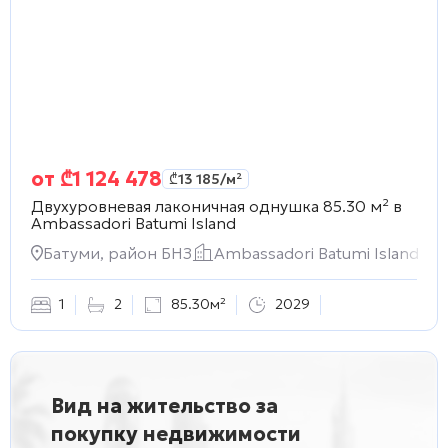
от
₾
1 124 478
₾
13 185
/м²
Двухуровневая лаконичная однушка 85.30 м² в
Ambassadori Batumi Island
Батуми, район БНЗ
Ambassadori Batumi Island
1
2
85.30м²
2029
Вид на жительство за
покупку недвижимости