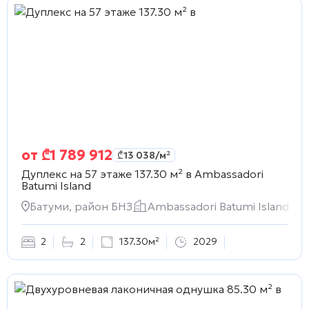
от
₾
1 789 912
₾
13 038
/м²
Дуплекс на 57 этаже 137.30 м² в
Ambassadori
Batumi Island
Батуми, район БНЗ
Ambassadori Batumi Island
2
2
137.30м²
2029