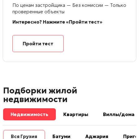
По ценам застройщика — Без комиссии — Только
проверенные объекты
Интересно? Нажмите «Пройти тест»
Пройти тест
Подборки жилой
недвижимости
Недвижимость
Квартиры
Виллы/дома
Вся Грузия
Батуми
Аджария
Приго