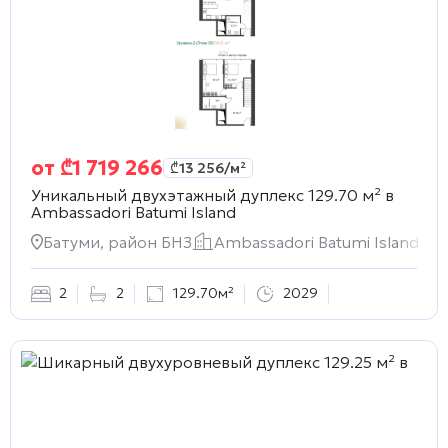
от
₾
1 719 266
₾
13 256
/м²
Уникальный двухэтажный дуплекс 129.70 м² в
Ambassadori Batumi Island
Батуми, район БНЗ
Ambassadori Batumi Island
2
2
129.70м²
2029