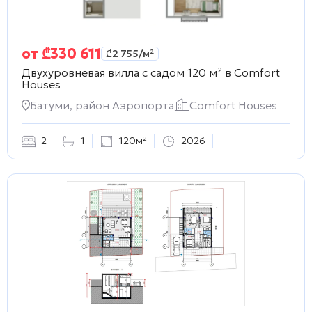
от
₾
330 611
₾
2 755
/м²
Двухуровневая вилла с садом 120 м² в
Comfort
Houses
Батуми, район Аэропорта
Comfort Houses
2
1
120м²
2026