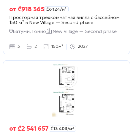
от
₾
918 365
₾
6 124
/м²
Просторная трёхкомнатная вилла с бассейном
150 м² в
New Village — Second phase
Батуми, Гонио
New Village — Second phase
3
2
150м²
2027
от
₾
2 541 657
₾
13 403
/м²