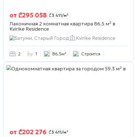
от
₾
295 058
₾
3 411
/м²
Лаконичная 2 комнатная квартира 86.5 м² в
Kvirike Residence
Батуми, Старый Город
Kvirike Residence
2
1
86.5м²
Строится
от
₾
202 276
₾
3 411
/м²