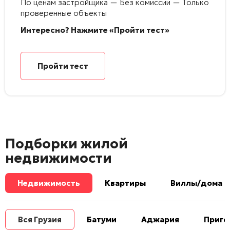
По ценам застройщика — Без комиссии — Только
проверенные объекты
Интересно? Нажмите «Пройти тест»
Пройти тест
Подборки жилой
недвижимости
Недвижимость
Квартиры
Виллы/дома
Вся Грузия
Батуми
Аджария
Приго