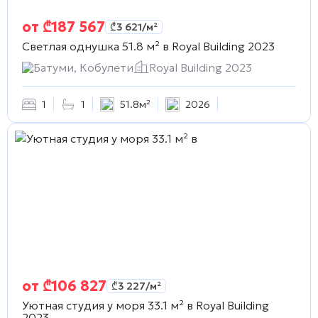
от
₾
187 567
₾
3 621
/м²
Светлая однушка 51.8 м² в
Royal Building 2023
Батуми, Кобулети
Royal Building 2023
1
1
51.8м²
2026
от
₾
106 827
₾
3 227
/м²
Уютная студия у моря 33.1 м² в
Royal Building
2023