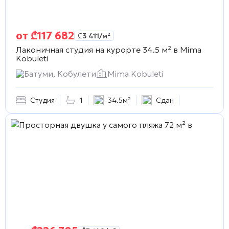
от
₾
117 682
₾
3 411
/м²
Лаконичная студия на курорте 34.5 м² в
Mima
Kobuleti
Батуми, Кобулети
Mima Kobuleti
Студия
1
34.5м²
Сдан