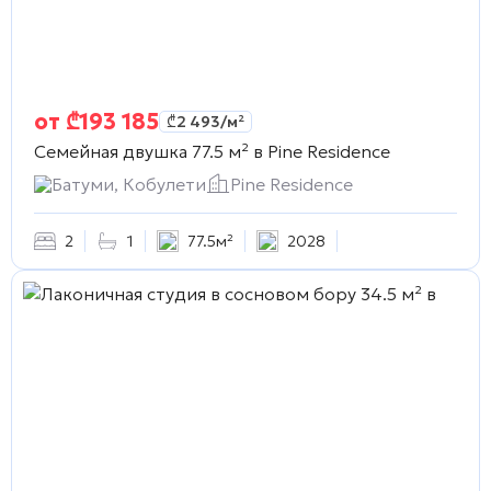
от
₾
193 185
₾
2 493
/м²
Семейная двушка 77.5 м² в
Pine Residence
Батуми, Кобулети
Pine Residence
2
1
77.5м²
2028