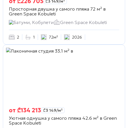
от
₾
226 705
₾
3 149
/м²
Просторная двушка у самого пляжа 72 м² в
Green Space Kobuleti
Батуми, Кобулети
Green Space Kobuleti
2
1
72м²
2026
от
₾
134 213
₾
3 149
/м²
Уютная однушка у самого пляжа 42.6 м² в
Green
Space Kobuleti