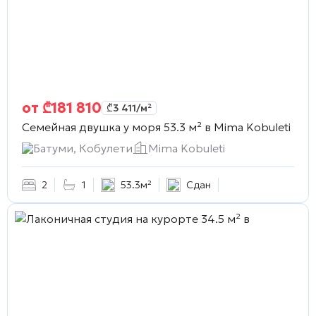
от
₾
181 810
₾
3 411
/м²
Семейная двушка у моря 53.3 м² в
Mima Kobuleti
Батуми, Кобулети
Mima Kobuleti
2
1
53.3м²
Сдан