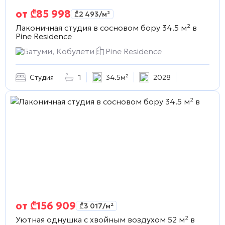
от
₾
85 998
₾
2 493
/м²
Лаконичная студия в сосновом бору 34.5 м² в
Pine Residence
Батуми, Кобулети
Pine Residence
Студия
1
34.5м²
2028
от
₾
156 909
₾
3 017
/м²
Уютная однушка с хвойным воздухом 52 м² в