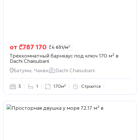
от
₾
787 170
₾
4 631
/м²
Трехкомнатный барнхаус под ключ 170 м² в
Dachi Chaisubani
Батуми, Чакви
Dachi Chaisubani
3
1
170м²
Строится