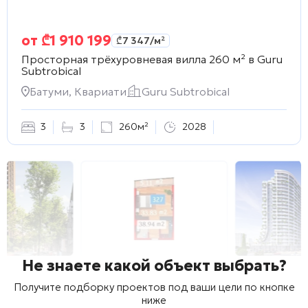
от
₾
1 910 199
₾
7 347
/м²
Просторная трёхуровневая вилла 260 м² в
Guru
Subtrobical
Батуми, Квариати
Guru Subtrobical
3
3
260м²
2028
Не знаете какой объект выбрать?
Получите подборку проектов под ваши цели по кнопке
ниже