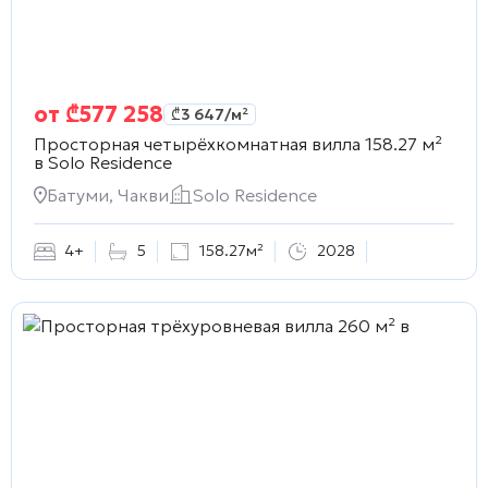
от
₾
577 258
₾
3 647
/м²
Просторная четырёхкомнатная вилла 158.27 м²
в
Solo Residence
Батуми, Чакви
Solo Residence
4+
5
158.27м²
2028