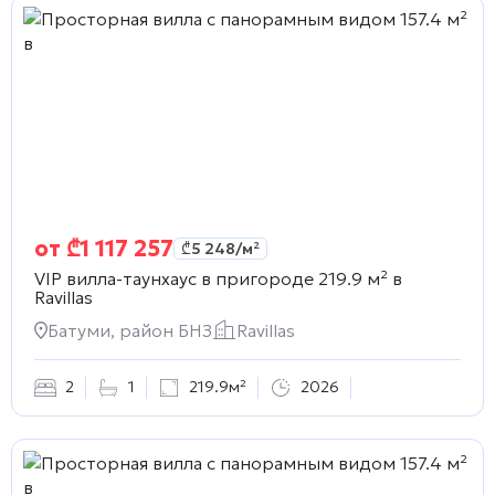
от
₾
1 117 257
₾
5 248
/м²
VIP вилла-таунхаус в пригороде 219.9 м² в
Ravillas
Батуми, район БНЗ
Ravillas
2
1
219.9м²
2026