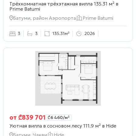
Трёхкомнатная трёхэтажная вилла 135.31 м² в
Prime Batumi
Батуми, район Аэропорта
Prime Batumi
3
3
135.31м²
2026
от
₾
839 701
₾
6 460
/м²
Уютная вилла в сосновом лесу 111.9 м² в
Hide
Батуми, Чакви
Hide