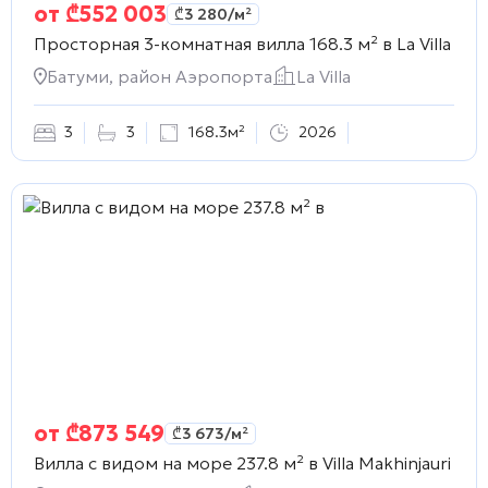
от
₾
552 003
₾
3 280
/м²
Просторная 3-комнатная вилла 168.3 м² в
La Villa
Батуми, район Аэропорта
La Villa
3
3
168.3м²
2026
от
₾
873 549
₾
3 673
/м²
Вилла с видом на море 237.8 м² в
Villa Makhinjauri