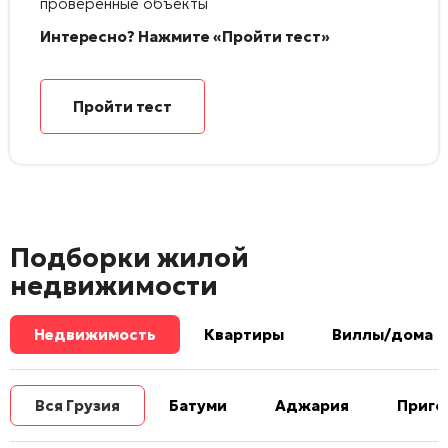
проверенные объекты
Интересно? Нажмите «Пройти тест»
Пройти тест
Подборки жилой
недвижимости
Недвижимость
Квартиры
Виллы/дома
Вся Грузия
Батуми
Аджария
Приго