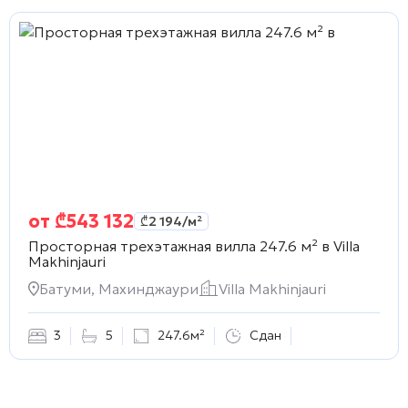
от
₾
543 132
₾
2 194
/м²
Просторная трехэтажная вилла 247.6 м² в
Villa
Makhinjauri
Батуми, Махинджаури
Villa Makhinjauri
3
5
247.6м²
Сдан