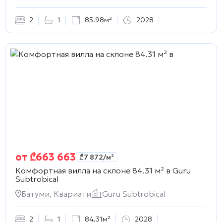
2
1
85.98м²
2028
от
₾
663 663
₾
7 872
/м²
Комфортная вилла на склоне 84.31 м² в
Guru
Subtrobical
Батуми, Квариати
Guru Subtrobical
2
1
84.31м²
2028