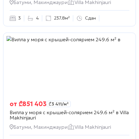
Батуми, Махинджаури
Villa Makhinjauri
3
4
237.8м²
Сдан
от
₾
851 403
₾
3 411
/м²
Вилла у моря с крышей-солярием 249.6 м² в
Villa
Makhinjauri
Батуми, Махинджаури
Villa Makhinjauri