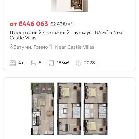
от
₾
446 063
₾
2 438
/м²
Просторный 4-этажный таунхаус 183 м² в
Near
Castle Villas
Батуми, Гонио
Near Castle Villas
4+
5
183м²
2028