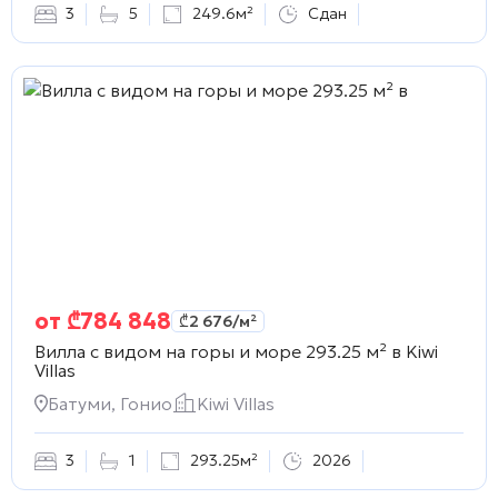
3
5
249.6м²
Сдан
от
₾
784 848
₾
2 676
/м²
Вилла с видом на горы и море 293.25 м² в
Kiwi
Villas
Батуми, Гонио
Kiwi Villas
3
1
293.25м²
2026