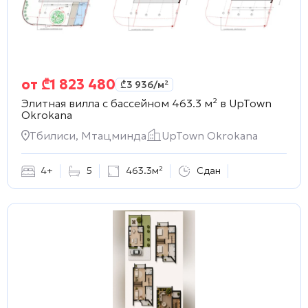
от
₾
1 823 480
₾
3 936
/м²
Элитная вилла с бассейном 463.3 м² в
UpTown
Okrokana
Тбилиси, Мтацминда
UpTown Okrokana
4+
5
463.3м²
Сдан