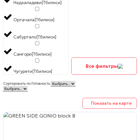
Надзаладеви[Тбилиси]
Ортачала[Тбилиси]
Сабуртало[Тбилиси]
Самгори[Тбилиси]
Все фильтры
Чугурети[Тбилиси]
Сортировать по:
Готовность:
Показать на карте