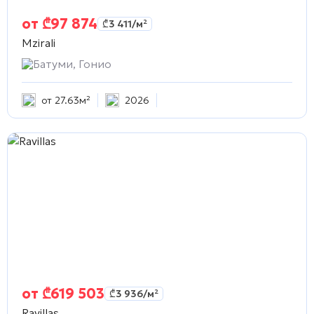
от
₾
97 874
₾
3 411
/м²
Mzirali
Батуми, Гонио
от 27.63м²
2026
от
₾
619 503
₾
3 936
/м²
Ravillas