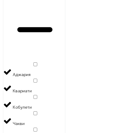
Аджария
Квариати
Кобулети
Чакви