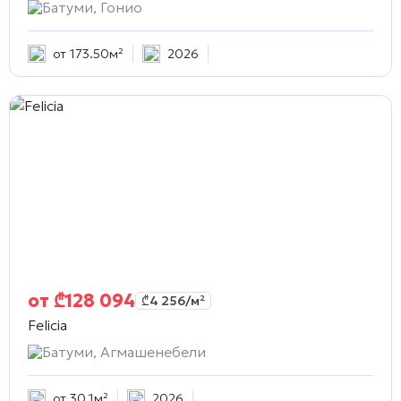
Батуми, Гонио
от 173.50м²
2026
от
₾
128 094
₾
4 256
/м²
Felicia
Батуми, Агмашенебели
от 30.1м²
2026