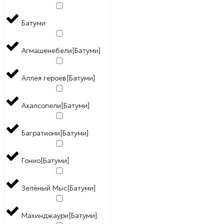
Батуми
Агмашенебели[Батуми]
Аллея героев[Батуми]
Ахалсопели[Батуми]
Багратиони[Батуми]
Гонио[Батуми]
Зелёный Мыс[Батуми]
Махинджаури[Батуми]