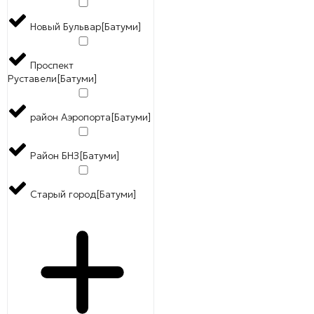
Новый Бульвар[Батуми]
Проспект
Руставели[Батуми]
район Аэропорта[Батуми]
Район БНЗ[Батуми]
Старый город[Батуми]