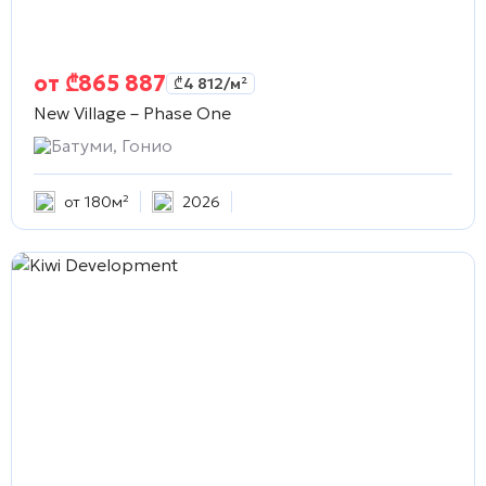
от
₾
865 887
₾
4 812
/м²
New Village – Phase One
Батуми, Гонио
от 180м²
2026