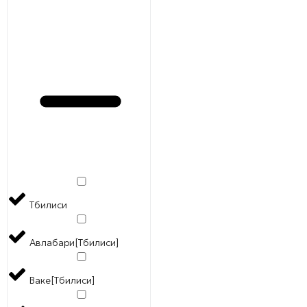
Тбилиси
Авлабари[Тбилиси]
Ваке[Тбилиси]