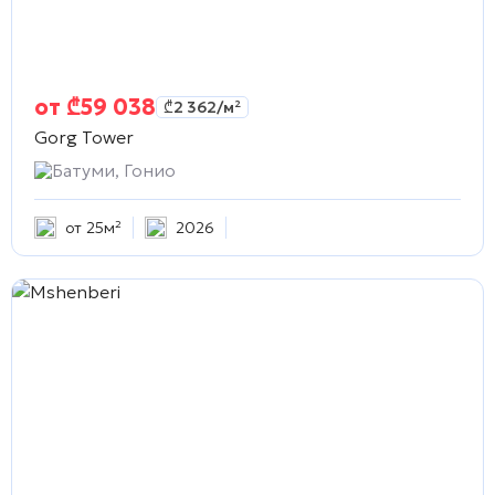
от
₾
59 038
₾
2 362
/м²
Gorg Tower
Батуми, Гонио
от 25м²
2026