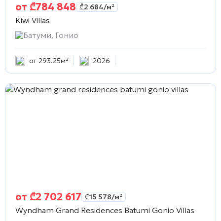
от
₾
784 848
₾
2 684
/м²
Kiwi Villas
Батуми, Гонио
от 293.25м²
2026
от
₾
2 702 617
₾
15 578
/м²
Wyndham Grand Residences Batumi Gonio Villas