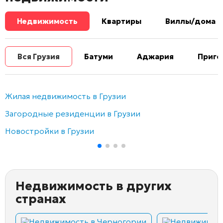
Недвижимость
Квартиры
Виллы/дома
Вся Грузия
Батуми
Аджария
Приго
Жилая недвижимость в Грузии
Загородные резиденции в Грузии
Новостройки в Грузии
Недвижимость в других
странах
Недвижимость в Черногории
Недвижимост