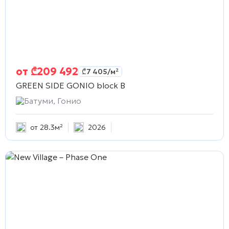
от
₾
209 492
₾
7 405
/м²
GREEN SIDE GONIO block B
Батуми, Гонио
от 28.3м²
2026