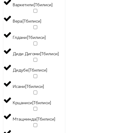
Варкетили[Тбилиси]
Вера[Тбилиси]
Глдани[Тбилиси]
Диди Дигоми[Тбилиси]
Дидубе[Тбилиси]
Исани[Тбилиси]
Крцаниси[Тбилиси]
Мтацминда[Тбилиси]