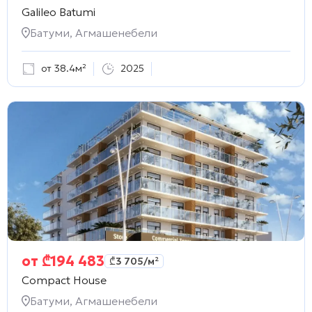
Galileo Batumi
Батуми, Агмашенебели
от 38.4м²
2025
от
₾
194 483
₾
3 705
/м²
Compact House
Батуми, Агмашенебели