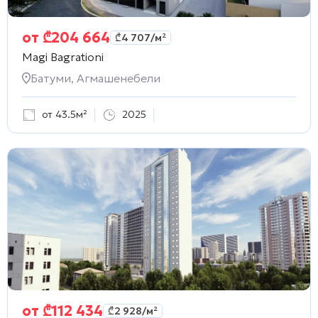
от
₾
204 664
₾
4 707
/м²
Magi Bagrationi
Батуми, Агмашенебели
от 43.5м²
2025
от
₾
112 434
₾
2 928
/м²