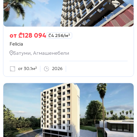
от
₾
128 094
₾
4 256
/м²
Felicia
Батуми, Агмашенебели
от 30.1м²
2026