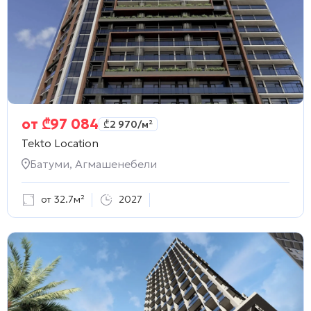
от
₾
97 084
₾
2 970
/м²
Tekto Location
Батуми, Агмашенебели
от 32.7м²
2027