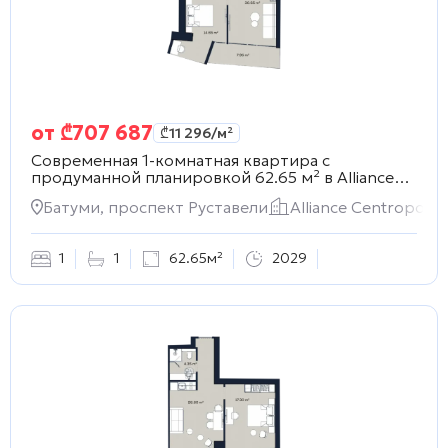
от
₾
707 687
₾
11 296
/м²
Современная 1-комнатная квартира с
продуманной планировкой 62.65 м² в
Alliance
Centropolis
Батуми, проспект Руставели
Alliance Centropolis
1
1
62.65м²
2029