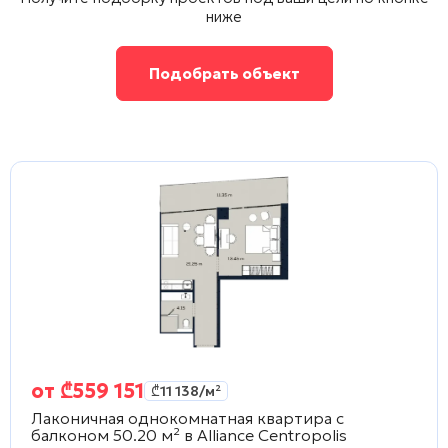
ниже
Подобрать объект
от
₾
559 151
₾
11 138
/м²
Лаконичная однокомнатная квартира с
балконом 50.20 м² в
Alliance Centropolis