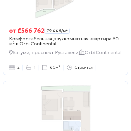
от
₾
566 762
₾
9 446
/м²
Комфортабельная двухкомнатная квартира 60
м² в
Orbi Continental
Батуми, проспект Руставели
Orbi Continental
2
1
60м²
Строится