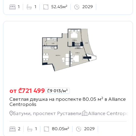
1
1
52.45м²
2029
от
₾
721 499
₾
9 013
/м²
Светлая двушка на проспекте 80.05 м² в
Alliance
Centropolis
Батуми, проспект Руставели
Alliance Centropolis
2
1
80.05м²
2029