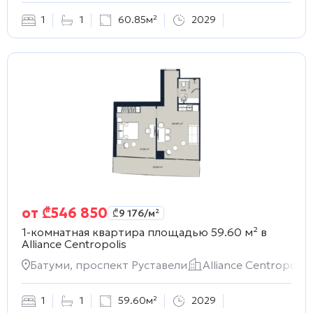
1
1
60.85м²
2029
от
₾
546 850
₾
9 176
/м²
1-комнатная квартира площадью 59.60 м² в
Alliance Centropolis
Батуми, проспект Руставели
Alliance Centropolis
1
1
59.60м²
2029