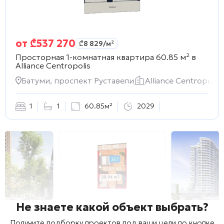
от
₾
537 270
₾
8 829
/м²
Просторная 1-комнатная квартира 60.85 м² в
Alliance Centropolis
Батуми, проспект Руставели
Alliance Centropolis
1
1
60.85м²
2029
Не знаете какой объект выбрать?
Получите подборку проектов под ваши цели по кнопке