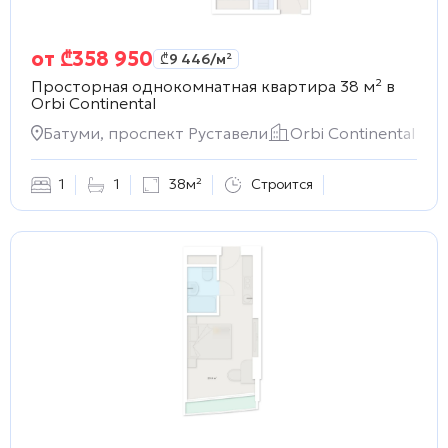
от
₾
358 950
₾
9 446
/м²
Просторная однокомнатная квартира 38 м² в
Orbi Continental
Батуми, проспект Руставели
Orbi Continental
1
1
38м²
Строится