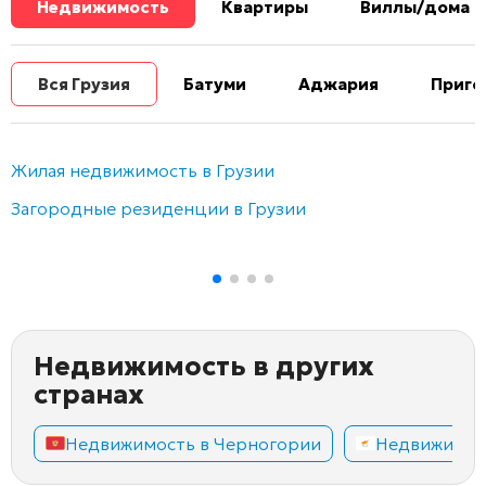
Недвижимость
Квартиры
Виллы/дома
Вся Грузия
Батуми
Аджария
Приго
Жилая недвижимость в Грузии
Загородные резиденции в Грузии
Недвижимость в других
странах
Недвижимость в Черногории
Недвижимос