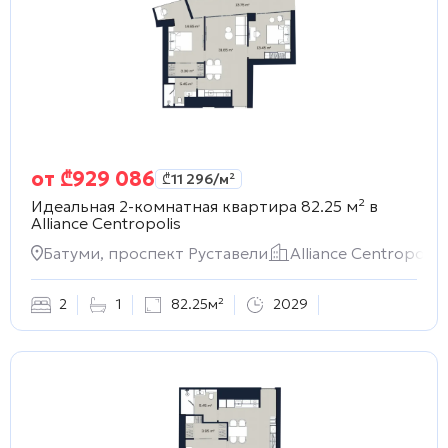
от
₾
929 086
₾
11 296
/м²
Идеальная 2-комнатная квартира 82.25 м² в
Alliance Centropolis
Батуми, проспект Руставели
Alliance Centropolis
2
1
82.25м²
2029