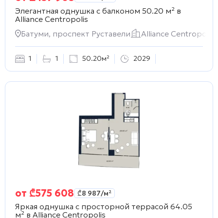
Элегантная однушка с балконом 50.20 м² в
Alliance Centropolis
Батуми, проспект Руставели
Alliance Centropolis
1
1
50.20м²
2029
от
₾
575 608
₾
8 987
/м²
Яркая однушка с просторной террасой 64.05
м² в
Alliance Centropolis