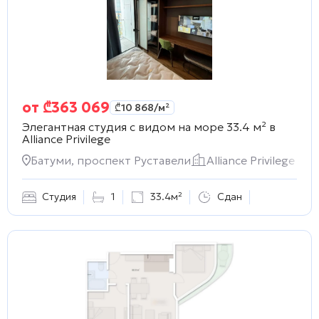
от
₾
363 069
₾
10 868
/м²
Элегантная студия с видом на море 33.4 м² в
Alliance Privilege
Батуми, проспект Руставели
Alliance Privilege
Студия
1
33.4м²
Сдан