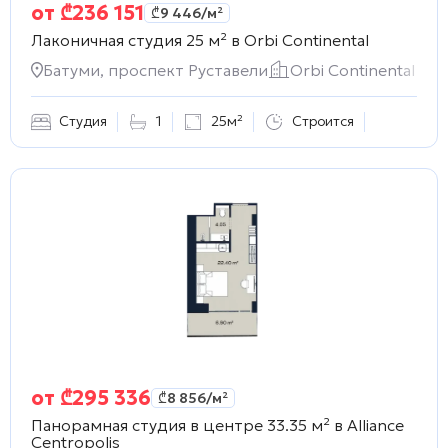
от
₾
236 151
₾
9 446
/м²
Лаконичная студия 25 м² в
Orbi Continental
Батуми, проспект Руставели
Orbi Continental
Студия
1
25м²
Строится
от
₾
295 336
₾
8 856
/м²
Панорамная студия в центре 33.35 м² в
Alliance
Centropolis