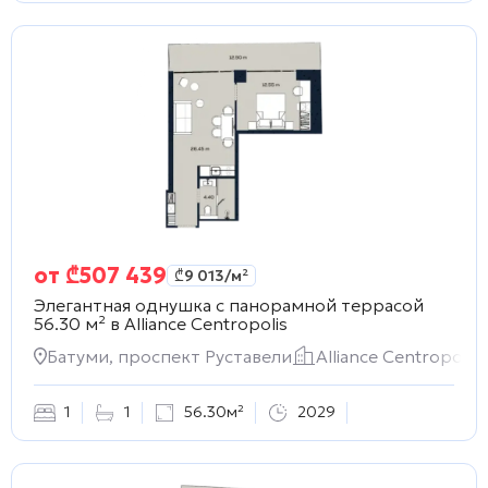
от
₾
507 439
₾
9 013
/м²
Элегантная однушка с панорамной террасой
56.30 м² в
Alliance Centropolis
Батуми, проспект Руставели
Alliance Centropolis
1
1
56.30м²
2029