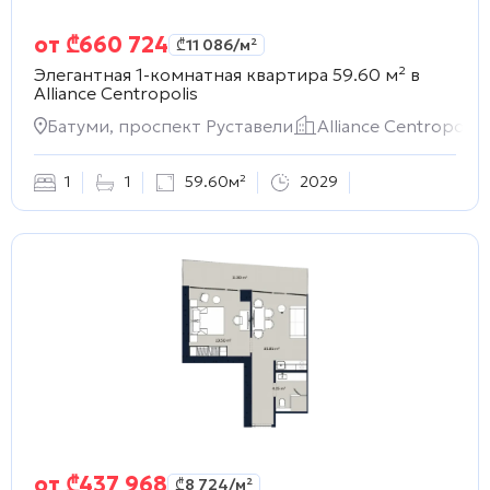
от
₾
660 724
₾
11 086
/м²
Элегантная 1-комнатная квартира 59.60 м² в
Alliance Centropolis
Батуми, проспект Руставели
Alliance Centropolis
1
1
59.60м²
2029
от
₾
437 968
₾
8 724
/м²