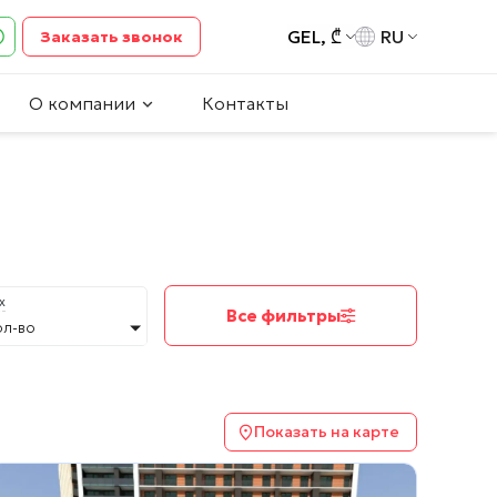
GEL, ₾
RU
Заказать звонок
О компании
Контакты
х
Все фильтры
ол-во
Показать на карте