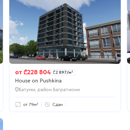
от
₾
228 804
₾
2 897
/м²
House on Pushkina
Батуми, район Багратиони
от 79м²
Сдан