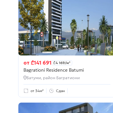
от
₾
141 691
₾
4 169
/м²
Bagrationi Residence Batumi
Батуми, район Багратиони
от 34м²
Сдан