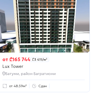
от
₾
165 744
₾
3 411
/м²
Lux Tower
Батуми, район Багратиони
от 48.59м²
Сдан