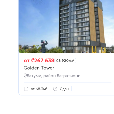
от
₾
267 638
₾
3 920
/м²
Golden Tower
Батуми, район Багратиони
от 68.3м²
Сдан