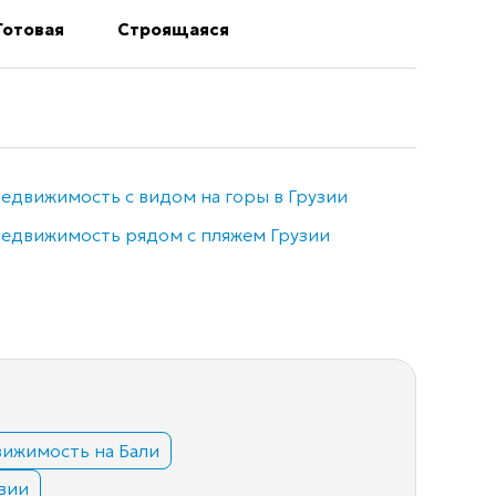
Готовая
Строящаяся
едвижимость с видом на горы в Грузии
Недви
едвижимость рядом с пляжем Грузии
Элитн
ижимость на Бали
вии