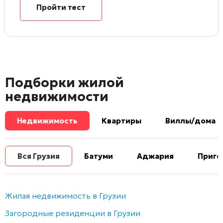
Пройти тест
Подборки жилой
недвижимости
Недвижимость
Квартиры
Виллы/дома
Вся Грузия
Батуми
Аджария
Приго
Жилая недвижимость в Грузии
Загородные резиденции в Грузии