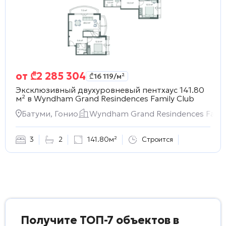
от
₾
2 285 304
₾
16 119
/м²
Эксклюзивный двухуровневый пентхаус 141.80
м² в
Wyndham Grand Resindences Family Club
Батуми, Гонио
Wyndham Grand Resindences Famil
3
2
141.80м²
Строится
Получите ТОП-7 объектов в