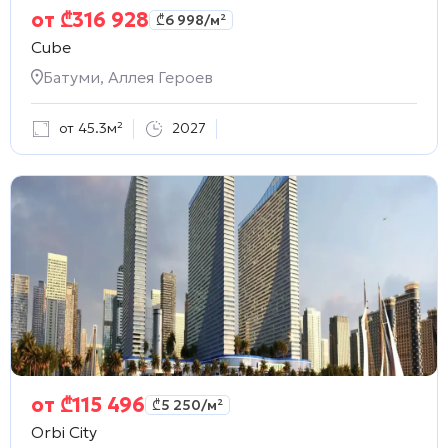
от
₾
316 928
₾
6 998
/м²
Cube
Батуми, Аллея Героев
от 45.3м²
2027
от
₾
115 496
₾
5 250
/м²
Orbi City