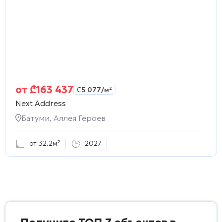
от
₾
163 437
₾
5 077
/м²
Next Address
Батуми, Аллея Героев
от 32.2м²
2027