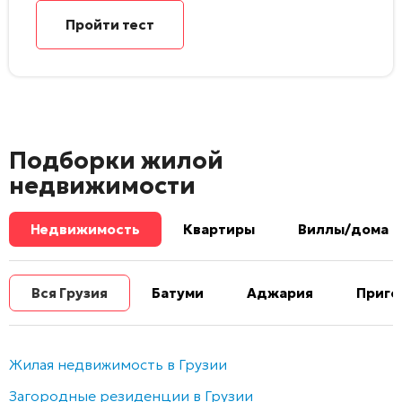
Пройти тест
Подборки жилой
недвижимости
Недвижимость
Квартиры
Виллы/дома
Вся Грузия
Батуми
Аджария
Приго
Жилая недвижимость в Грузии
Загородные резиденции в Грузии