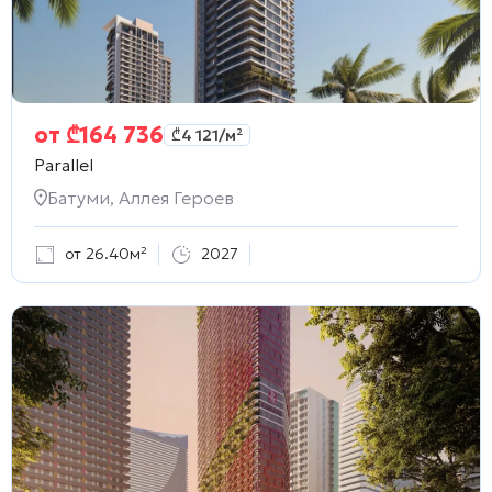
от
₾
164 736
₾
4 121
/м²
Parallel
Батуми, Аллея Героев
от 26.40м²
2027