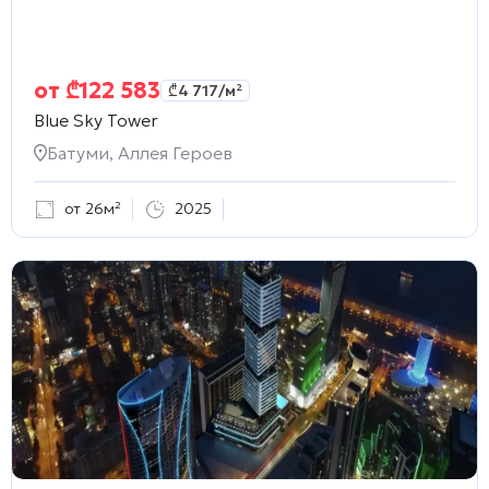
от
₾
122 583
₾
4 717
/м²
Blue Sky Tower
Батуми, Аллея Героев
от 26м²
2025