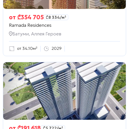
от
₾
354 705
₾
8 334
/м²
Ramada Residences
Батуми, Аллея Героев
от 34.10м²
2029
от
₾
191 618
₾
5 722
/м²