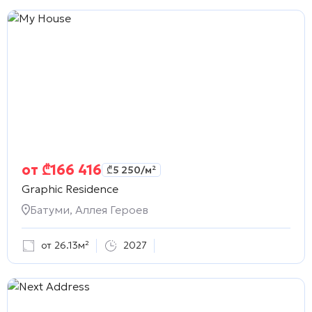
от
₾
166 416
₾
5 250
/м²
Graphic Residence
Батуми, Аллея Героев
от 26.13м²
2027