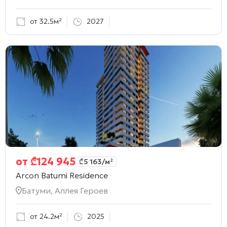
от 32.5м²
2027
от
₾
124 945
₾
5 163
/м²
Arcon Batumi Residence
Батуми, Аллея Героев
от 24.2м²
2025