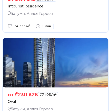
Intourist Residence
Батуми, Аллея Героев
от 33.5м²
Сдан
от
₾
230 828
₾
7 103
/м²
Oval
Батуми, Аллея Героев