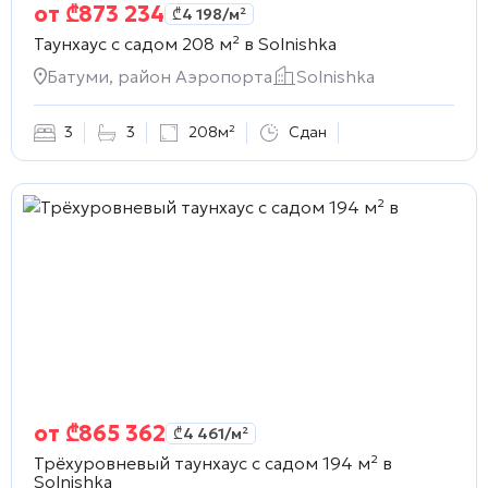
от
₾
873 234
₾
4 198
/м²
Таунхаус с садом 208 м² в
Solnishka
Батуми, район Аэропорта
Solnishka
3
3
208м²
Сдан
от
₾
865 362
₾
4 461
/м²
Трёхуровневый таунхаус с садом 194 м² в
Solnishka