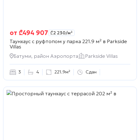
от
₾
494 907
₾
2 230
/м²
Таунхаус с руфтопом у парка 221.9 м² в
Parkside
Villas
Батуми, район Аэропорта
Parkside Villas
3
4
221.9м²
Сдан