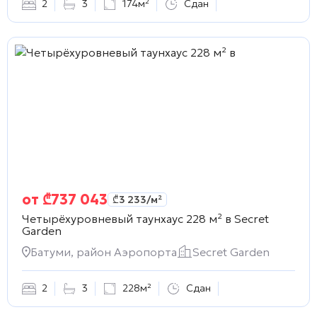
2
3
174м²
Сдан
от
₾
737 043
₾
3 233
/м²
Четырёхуровневый таунхаус 228 м² в
Secret
Garden
Батуми, район Аэропорта
Secret Garden
2
3
228м²
Сдан