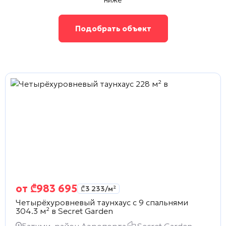
Подобрать объект
от
₾
983 695
₾
3 233
/м²
Четырёхуровневый таунхаус с 9 спальнями
304.3 м² в
Secret Garden
Батуми, район Аэропорта
Secret Garden