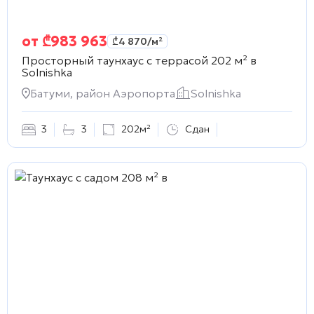
от
₾
983 963
₾
4 870
/м²
Просторный таунхаус с террасой 202 м² в
Solnishka
Батуми, район Аэропорта
Solnishka
3
3
202м²
Сдан