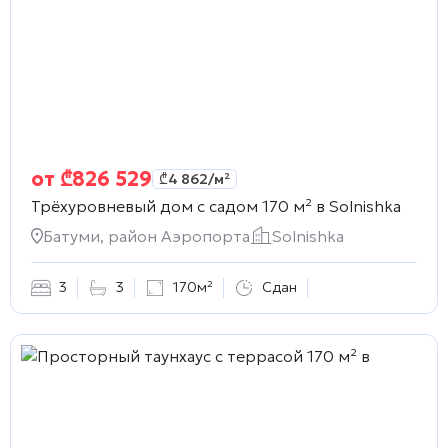
от
₾
826 529
₾
4 862
/м²
Трёхуровневый дом с садом 170 м² в
Solnishka
Батуми, район Аэропорта
Solnishka
3
3
170м²
Сдан