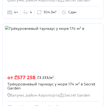
4+
4
304.3м²
Сдан
от
₾
577 258
₾
3 233
/м²
Трёхуровневый таунхаус у моря 174 м² в
Secret
Garden
Батуми, район Аэропорта
Secret Garden