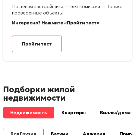
По ценам застройщика — Без комиссии — Только
проверенные объекты
Интересно? Нажмите «Пройти тест»
Пройти тест
Подборки жилой
недвижимости
Недвижимость
Квартиры
Виллы/дома
Вся Грузия
Батуми
Аджария
Приго