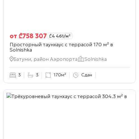
от
₾
758 307
₾
4 461
/м²
Просторный таунхаус с террасой 170 м² в
Solnishka
Батуми, район Аэропорта
Solnishka
3
3
170м²
Сдан