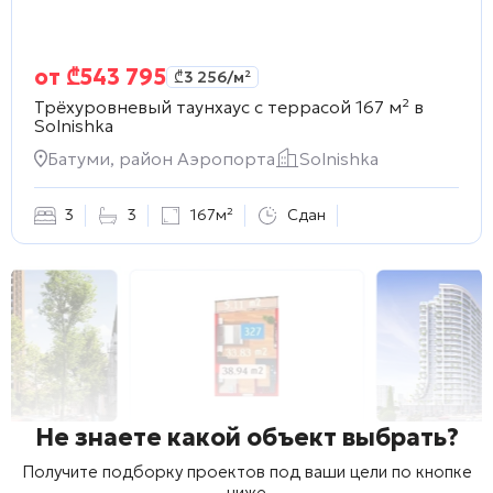
от
₾
543 795
₾
3 256
/м²
Трёхуровневый таунхаус с террасой 167 м² в
Solnishka
Батуми, район Аэропорта
Solnishka
3
3
167м²
Сдан
Не знаете какой объект выбрать?
Получите подборку проектов под ваши цели по кнопке
ниже