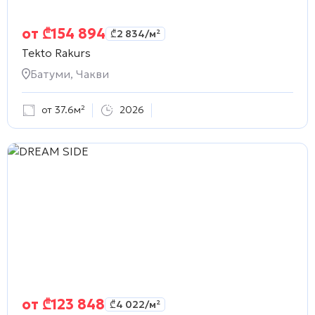
от
₾
154 894
₾
2 834
/м²
Tekto Rakurs
Батуми, Чакви
от 37.6м²
2026
от
₾
123 848
₾
4 022
/м²