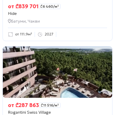
от
₾
839 701
₾
6 460
/м²
Hide
Батуми, Чакви
от 111.9м²
2027
от
₾
287 863
₾
11 516
/м²
Rogantini Swiss Village