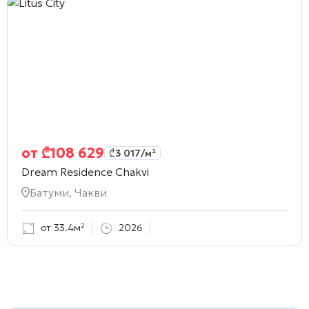
от
₾
108 629
₾
3 017
/м²
Dream Residence Chakvi
Батуми, Чакви
от 33.4м²
2026