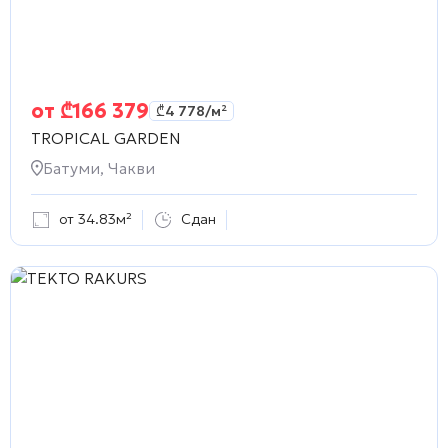
от
₾
166 379
₾
4 778
/м²
TROPICAL GARDEN
Батуми, Чакви
от 34.83м²
Сдан