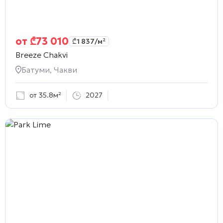
от
₾
73 010
₾
1 837
/м²
Breeze Chakvi
Батуми, Чакви
от 35.8м²
2027