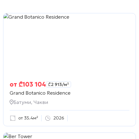
от
₾
103 104
₾
2 913
/м²
Grand Botanico Residence
Батуми, Чакви
от 35.4м²
2026