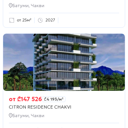
Батуми, Чакви
от 25м²
2027
от
₾
147 526
₾
4 193
/м²
CITRON RESIDENCE CHAKVI
Батуми, Чакви