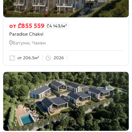
от
₾
855 559
₾
4 143
/м²
Paradise Chakvi
Батуми, Чакви
от 206.5м²
2026