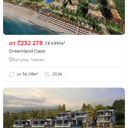
от
₾
232 278
₾
6 439
/м²
Dreamland Oasis
Батуми, Чакви
от 36.08м²
2026