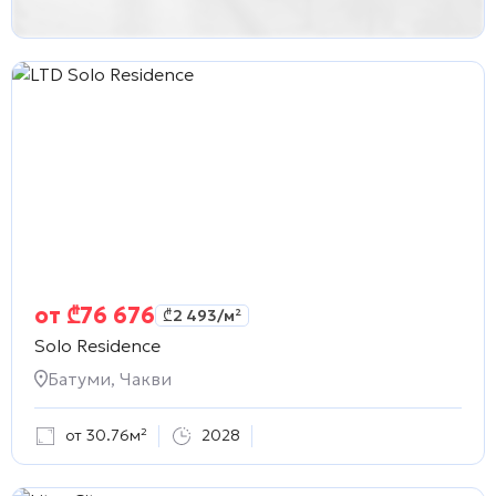
от
₾
76 676
₾
2 493
/м²
Solo Residence
Батуми, Чакви
от 30.76м²
2028