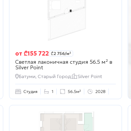
от
₾
155 722
₾
2 756
/м²
Светлая лаконичная студия 56.5 м² в
Silver Point
Батуми, Старый Город
Silver Point
Студия
1
56.5м²
2028