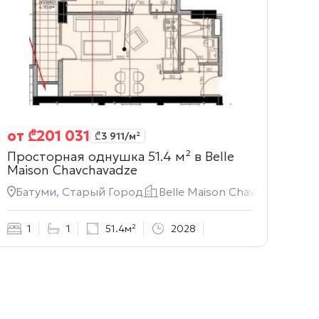
от
₾
201 031
₾
3 911
/м²
Просторная однушка 51.4 м² в
Belle
Maison Chavchavadze
Батуми, Старый Город
Belle Maison Chavchavadze
1
1
51.4м²
2028