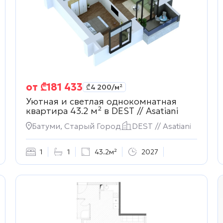
от
₾
181 433
₾
4 200
/м²
Уютная и светлая однокомнатная
квартира 43.2 м² в
DEST // Asatiani
Батуми, Старый Город
DEST // Asatiani
1
1
43.2м²
2027