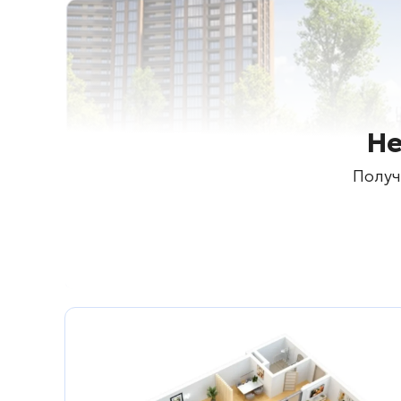
Не
Получ