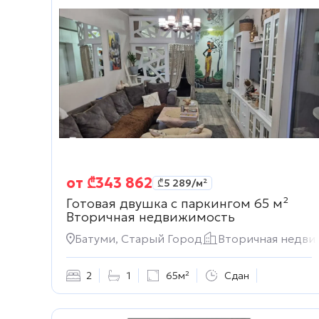
от
₾
343 862
₾
5 289
/м²
Готовая двушка с паркингом 65 м²
Вторичная недвижимость
Батуми, Старый Город
Вторичная недви
2
1
65м²
Сдан