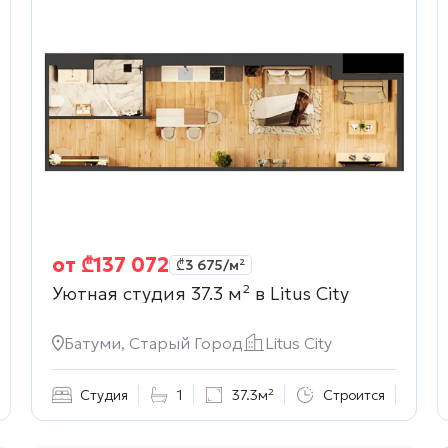
от
₾
137 072
₾
3 675
/м²
Уютная студия 37.3 м² в
Litus City
Батуми, Старый Город
Litus City
Студия
1
37.3м²
Строится