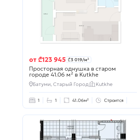
от
₾
123 945
₾
3 019
/м²
Просторная однушка в старом
городе 41.06 м² в
Kutkhe
Батуми, Старый Город
Kutkhe
1
1
41.06м²
Строится