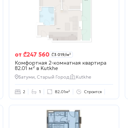
от
₾
247 560
₾
3 019
/м²
Комфортная 2-комнатная квартира
82.01 м² в
Kutkhe
Батуми, Старый Город
Kutkhe
2
1
82.01м²
Строится