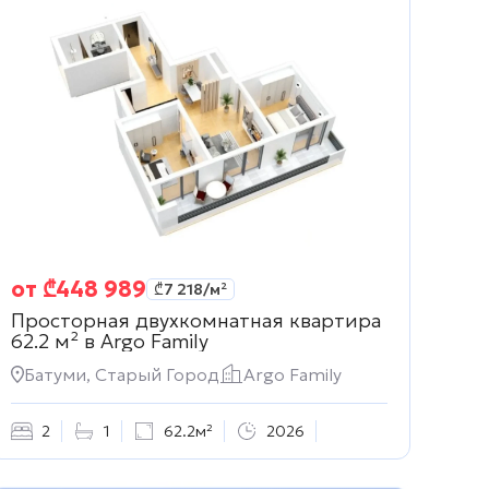
от
₾
448 989
₾
7 218
/м²
Просторная двухкомнатная квартира
62.2 м² в
Argo Family
Батуми, Старый Город
Argo Family
2
1
62.2м²
2026