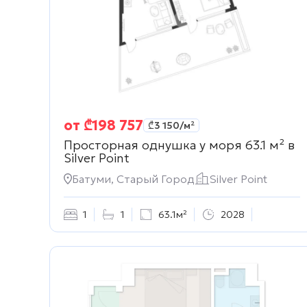
от
₾
198 757
₾
3 150
/м²
Просторная однушка у моря 63.1 м² в
Silver Point
Батуми, Старый Город
Silver Point
1
1
63.1м²
2028