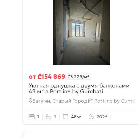
от
₾
154 869
₾
3 229
/м²
Уютная однушка с двумя балконами
48 м² в
Portline by Gumbati
Батуми, Старый Город
Portline by Gumba
1
1
48м²
2026