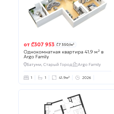
от
₾
307 953
₾
7 350
/м²
Однокомнатная квартира 41.9 м² в
Argo Family
Батуми, Старый Город
Argo Family
1
1
41.9м²
2026