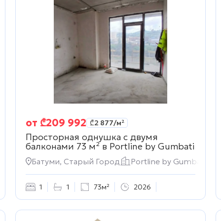
от
₾
209 992
₾
2 877
/м²
Просторная однушка с двумя
балконами 73 м² в
Portline by Gumbati
ti
Батуми, Старый Город
Portline by Gumbati
1
1
73м²
2026