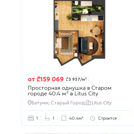
от
₾
159 069
₾
3 937
/м²
Просторная однушка в Старом
городе 40.4 м² в
Litus City
Батуми, Старый Город
Litus City
1
1
40.4м²
Строится