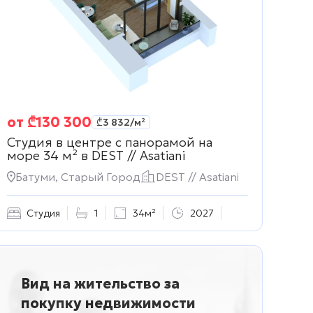
от
₾
130 300
₾
3 832
/м²
Студия в центре с панорамой на
море 34 м² в
DEST // Asatiani
Батуми, Старый Город
DEST // Asatiani
Студия
1
34м²
2027
Вид на жительство за
покупку недвижимости