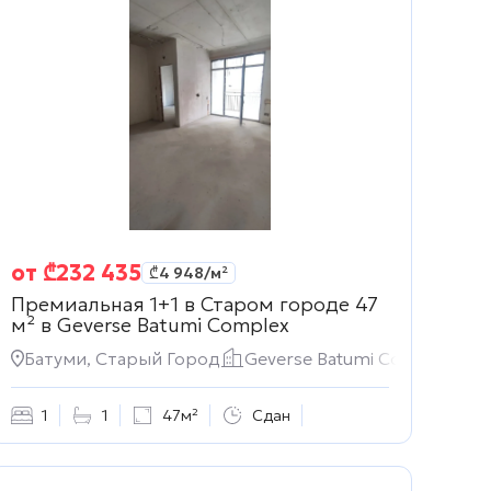
от
₾
232 435
₾
4 948
/м²
Премиальная 1+1 в Старом городе 47
м² в
Geverse Batumi Complex
Батуми, Старый Город
Geverse Batumi Complex
1
1
47м²
Сдан