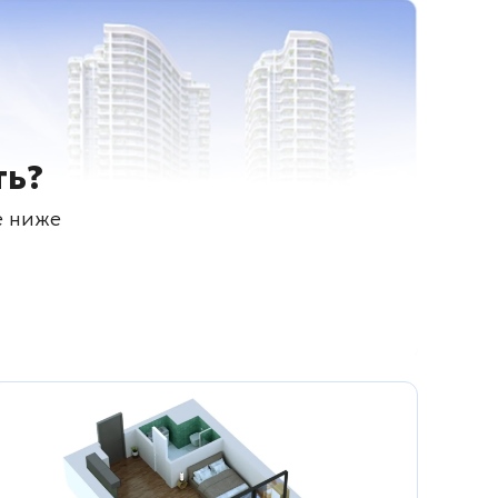
ть?
е ниже