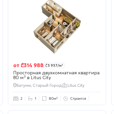
от
₾
314 988
₾
3 937
/м²
Просторная двухкомнатная квартира
80 м² в
Litus City
жимость
Батуми, Старый Город
Litus City
2
1
80м²
Строится