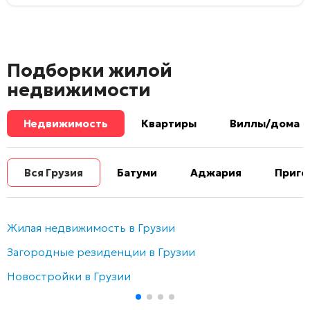
Подборки жилой
недвижимости
Недвижимость
Квартиры
Виллы/дома
Вся Грузия
Батуми
Аджария
Приго
Жилая недвижимость в Грузии
Загородные резиденции в Грузии
Новостройки в Грузии