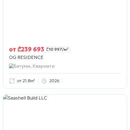
от
₾
239 693
₾
10 997
/м²
OG RESIDENCE
Батуми, Квариати
от 21.8м²
2026