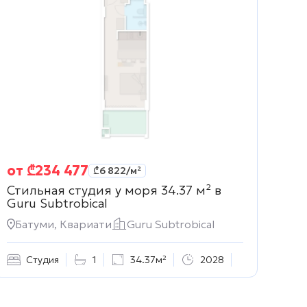
от
₾
234 477
₾
6 822
/м²
Стильная студия у моря 34.37 м² в
Guru Subtrobical
Батуми, Квариати
Guru Subtrobical
Студия
1
34.37м²
2028