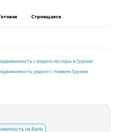
Готовая
Строящаяся
едвижимость с видом на горы в Грузии
Недви
едвижимость рядом с пляжем Грузии
Элитн
ижимость на Бали