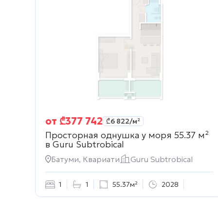
от
₾
377 742
₾
6 822
/м²
Просторная однушка у моря 55.37 м²
в
Guru Subtrobical
Батуми, Квариати
Guru Subtrobical
1
1
55.37м²
2028