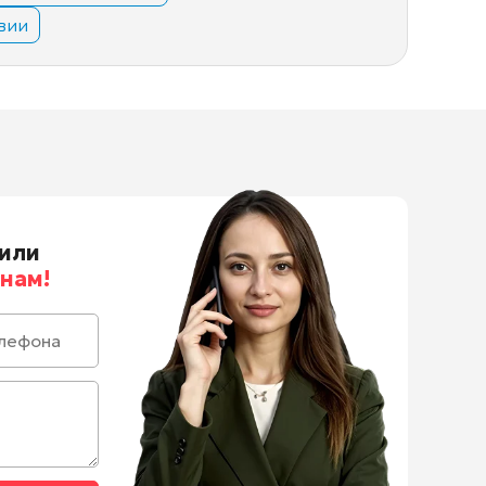
вии
или
нам!