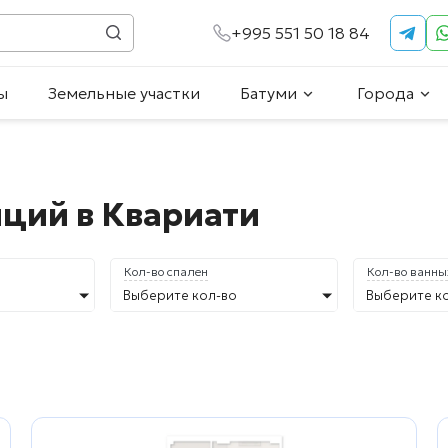
+995 551 50 18 84
ы
Земельные участки
Батуми
Города
ций в Квариати
Кол-во спален
Кол-во ванны
Выберите кол-во
Выберите к