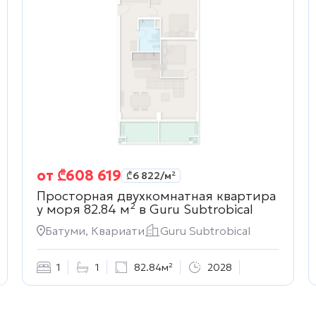
от
₾
608 619
₾
6 822
/м²
Просторная двухкомнатная квартира
у моря 82.84 м² в
Guru Subtrobical
Батуми, Квариати
Guru Subtrobical
1
1
82.84м²
2028