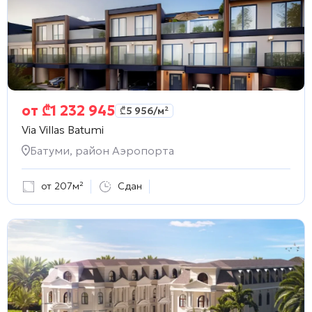
от
₾
1 232 945
₾
5 956
/м²
Via Villas Batumi
Батуми, район Аэропорта
от 207м²
Сдан