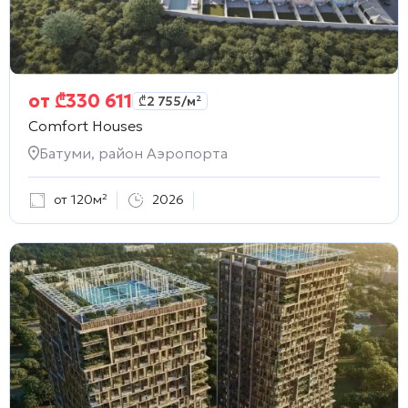
от
₾
330 611
₾
2 755
/м²
Comfort Houses
Батуми, район Аэропорта
от 120м²
2026