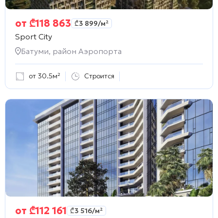
от
₾
118 863
₾
3 899
/м²
Sport City
Батуми, район Аэропорта
от 30.5м²
Строится
от
₾
112 161
₾
3 516
/м²