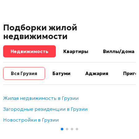
Подборки жилой
недвижимости
Недвижимость
Квартиры
Виллы/дома
Вся Грузия
Батуми
Аджария
Приго
Жилая недвижимость в Грузии
Загородные резиденции в Грузии
Новостройки в Грузии