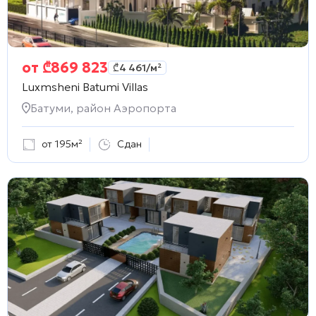
от
₾
869 823
₾
4 461
/м²
Luxmsheni Batumi Villas
Батуми, район Аэропорта
от 195м²
Сдан