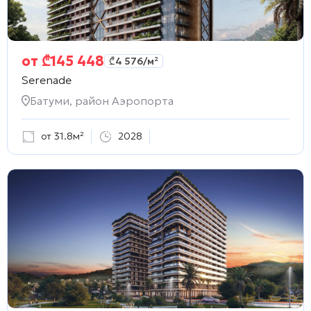
от
₾
145 448
₾
4 576
/м²
Serenade
Батуми, район Аэропорта
от 31.8м²
2028