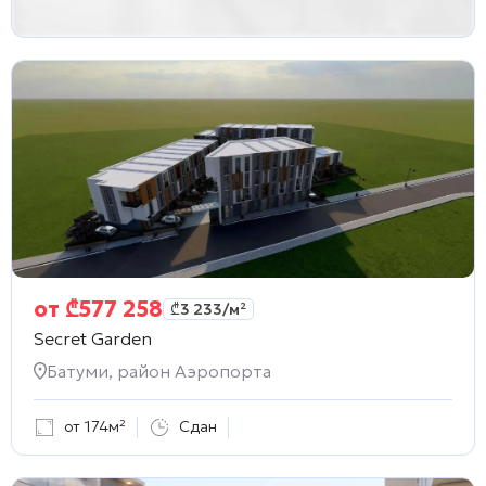
от
₾
577 258
₾
3 233
/м²
Secret Garden
Батуми, район Аэропорта
от 174м²
Сдан