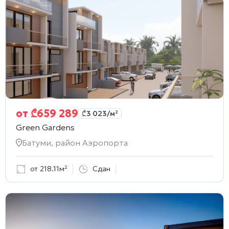
от
₾
659 289
₾
3 023
/м²
Green Gardens
Батуми, район Аэропорта
от 218.11м²
Сдан