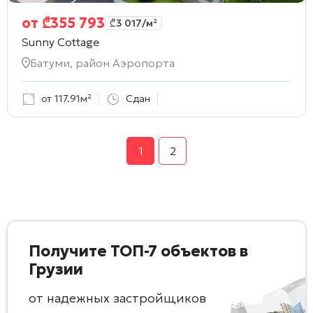
от
₾
355 793
₾
3 017
/м²
Sunny Cottage
Батуми, район Аэропорта
от 117.91м²
Сдан
1
2
Получите ТОП-7 объектов в
Грузии
от надежных застройщиков