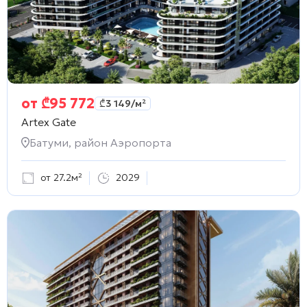
от
₾
95 772
₾
3 149
/м²
Artex Gate
Батуми, район Аэропорта
от 27.2м²
2029