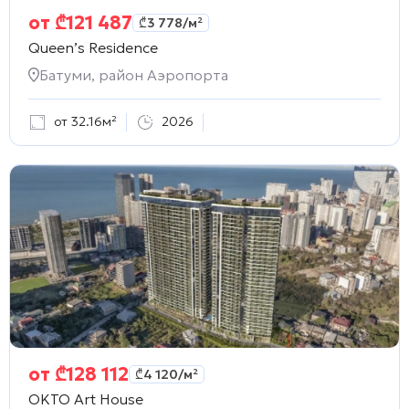
от
₾
121 487
₾
3 778
/м²
Queen’s Residence
Батуми, район Аэропорта
от 32.16м²
2026
от
₾
128 112
₾
4 120
/м²
OKTO Art House