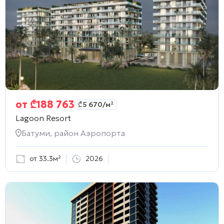
от
₾
188 763
₾
5 670
/м²
Lagoon Resort
Батуми, район Аэропорта
от 33.3м²
2026