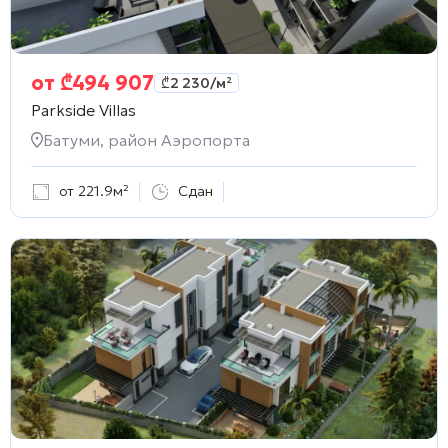
от
₾
494 907
₾
2 230
/м²
Parkside Villas
Батуми, район Аэропорта
от 221.9м²
Сдан