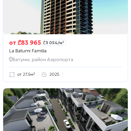
от
₾
83 965
₾
3 054
/м²
La Batumi Familia
Батуми, район Аэропорта
от 27.5м²
2025