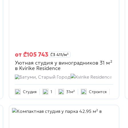
от
₾
105 743
₾
3 411
/м²
Уютная студия у виноградников 31 м²
в
Kvirike Residence
Батуми, Старый Город
Kvirike Residence
Студия
1
31м²
Строится