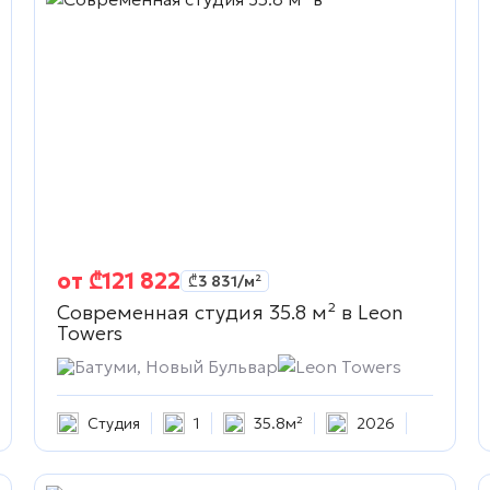
от
₾
121 822
₾
3 831
/м²
Современная студия 35.8 м² в
Leon
Towers
Батуми, Новый Бульвар
Leon Towers
Студия
1
35.8м²
2026