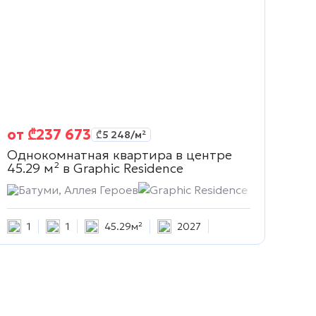
от
₾
237 673
₾
5 248
/м²
Однокомнатная квартира в центре
45.29 м² в
Graphic Residence
Батуми, Аллея Героев
Graphic Residence
1
1
45.29м²
2027