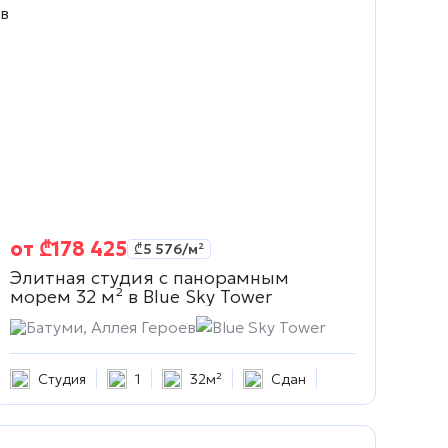
от
₾
178 425
₾
5 576
/м²
Элитная студия с панорамным
морем 32 м² в
Blue Sky Tower
сть
Батуми, Аллея Героев
Blue Sky Tower
Студия
1
32м²
Сдан