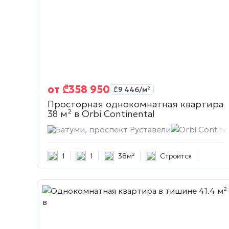
от
₾
358 950
₾
9 446
/м²
Просторная однокомнатная квартира
38 м² в
Orbi Continental
Батуми, проспект Руставели
Orbi Contine
1
1
38м²
Строится