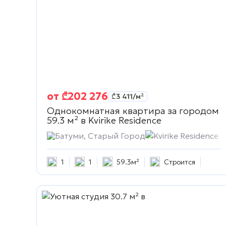
от
₾
202 276
₾
3 411
/м²
Однокомнатная квартира за городом
59.3 м² в
Kvirike Residence
Батуми, Старый Город
Kvirike Residence
1
1
59.3м²
Строится