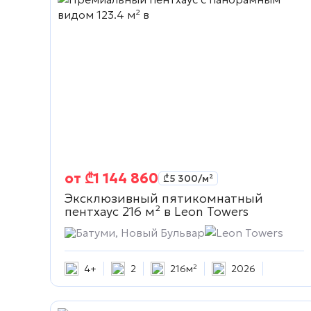
от
₾
1 144 860
₾
5 300
/м²
Эксклюзивный пятикомнатный
пентхаус 216 м² в
Leon Towers
Батуми, Новый Бульвар
Leon Towers
4+
2
216м²
2026