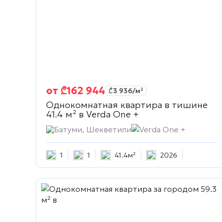
от
₾
162 944
₾
3 936
/м²
Однокомнатная квартира в тишине
41.4 м² в
Verda One +
Батуми, Шекветили
Verda One +
1
1
41.4м²
2026