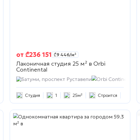
от
₾
236 151
₾
9 446
/м²
Лаконичная студия 25 м² в
Orbi
Continental
ntal
Батуми, проспект Руставели
Orbi Continental
Студия
1
25м²
Строится