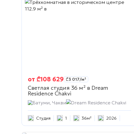
от
₾
108 629
₾
3 017
/м²
Светлая студия 36 м² в
Dream
Residence Chakvi
Батуми, Чакви
Dream Residence Chakvi
Студия
1
36м²
2026