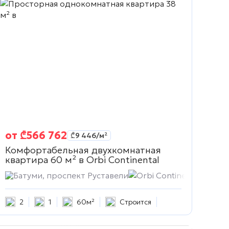
от
₾
566 762
₾
9 446
/м²
Комфортабельная двухкомнатная
квартира 60 м² в
Orbi Continental
Батуми, проспект Руставели
Orbi Continental
2
1
60м²
Строится