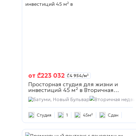
от
₾
223 032
₾
4 954
/м²
Просторная студия для жизни и
инвестиций 45 м² в
Вторичная
недвижимость
Батуми, Новый Бульвар
Вторичная недв
Студия
1
45м²
Сдан