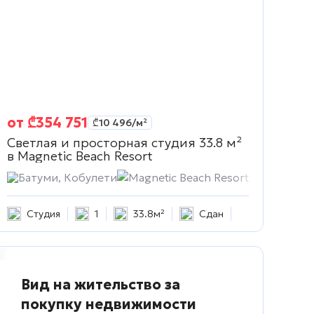
от
₾
354 751
₾
10 496
/м²
Светлая и просторная студия 33.8 м²
в
Magnetic Beach Resort
Батуми, Кобулети
Magnetic Beach Resort
Студия
1
33.8м²
Сдан
Вид на жительство за
покупку недвижимости