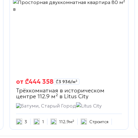
от
₾
444 358
₾
3 936
/м²
Трёхкомнатная в историческом
центре 112.9 м² в
Litus City
Батуми, Старый Город
Litus City
3
1
112.9м²
Строится