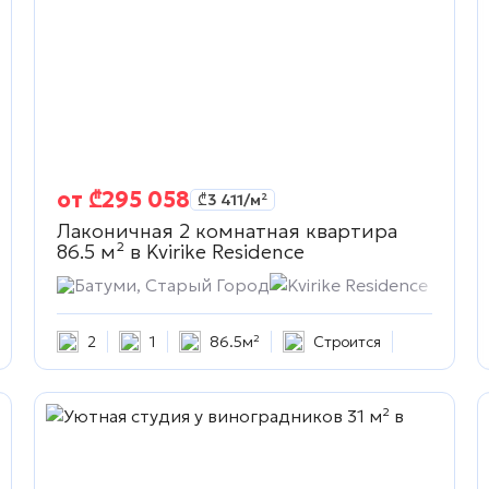
от
₾
295 058
₾
3 411
/м²
Лаконичная 2 комнатная квартира
86.5 м² в
Kvirike Residence
Батуми, Старый Город
Kvirike Residence
2
1
86.5м²
Строится