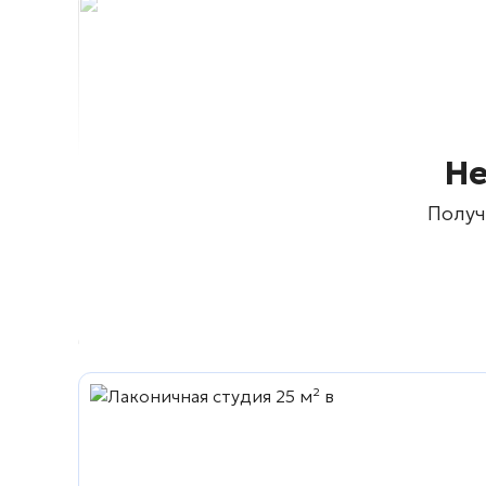
Не
Получ