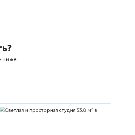
ть?
е ниже