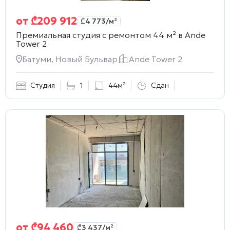
от
₾
209 912
₾
4 773
/м²
Премиальная студия с ремонтом 44 м² в
Ande
Tower 2
Батуми, Новый Бульвар
Ande Tower 2
Студия
1
44м²
Сдан
от
₾
94 460
₾
3 437
/м²