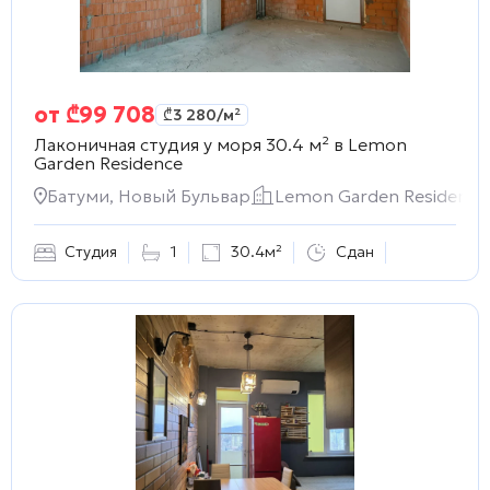
от
₾
99 708
₾
3 280
/м²
Лаконичная студия у моря 30.4 м² в
Lemon
Garden Residence
Батуми, Новый Бульвар
Lemon Garden Residence
Студия
1
30.4м²
Сдан