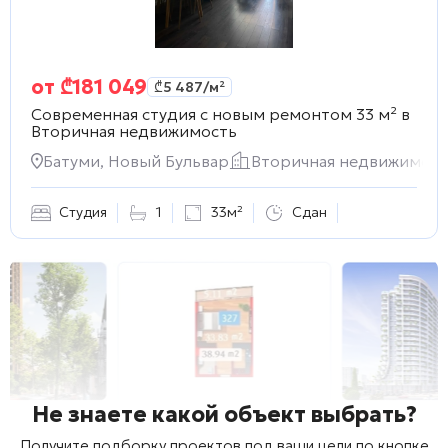
от
₾
181 049
₾
5 487
/м²
Современная студия с новым ремонтом 33 м² в
Вторичная недвижимость
Батуми, Новый Бульвар
Вторичная недвижимост
Студия
1
33м²
Сдан
Не знаете какой объект выбрать?
Получите подборку проектов под ваши цели по кнопке