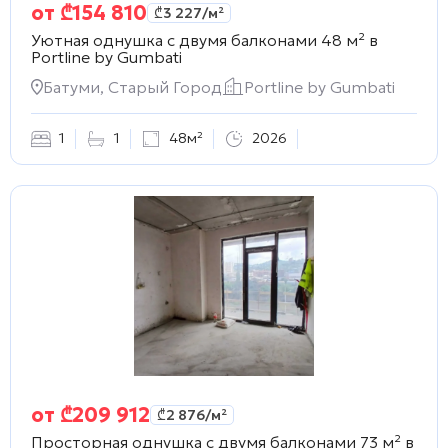
от
₾
154 810
₾
3 227
/м²
Уютная однушка с двумя балконами 48 м² в
Portline by Gumbati
Батуми, Старый Город
Portline by Gumbati
1
1
48м²
2026
от
₾
209 912
₾
2 876
/м²
Просторная однушка с двумя балконами 73 м² в