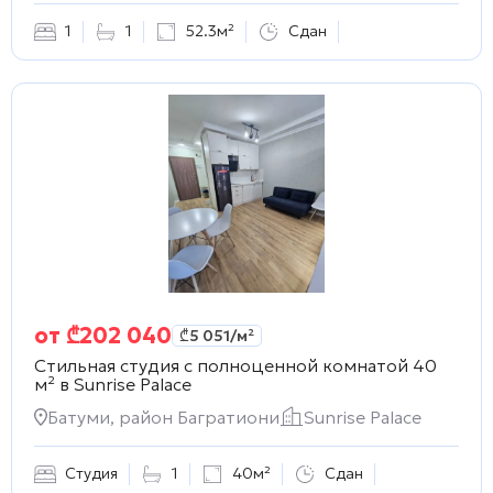
1
1
52.3м²
Сдан
от
₾
202 040
₾
5 051
/м²
Стильная студия с полноценной комнатой 40
м² в
Sunrise Palace
Батуми, район Багратиони
Sunrise Palace
Студия
1
40м²
Сдан