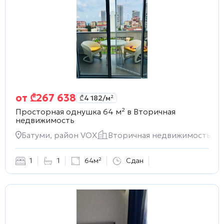
от
₾
267 638
₾
4 182
/м²
Просторная однушка 64 м² в
Вторичная
недвижимость
Батуми, район VOX
Вторичная недвижимость
1
1
64м²
Сдан