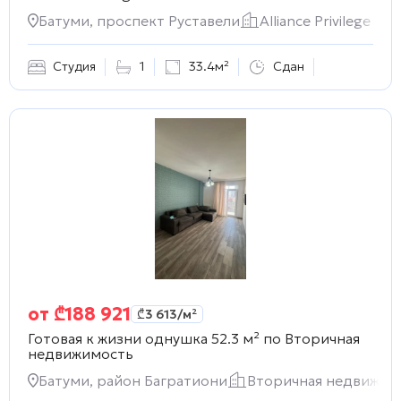
Батуми, проспект Руставели
Alliance Privilege
Студия
1
33.4м²
Сдан
от
₾
188 921
₾
3 613
/м²
Готовая к жизни однушка 52.3 м² по
Вторичная
недвижимость
Батуми, район Багратиони
Вторичная недвижим