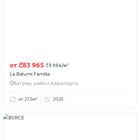
от
₾
83 965
₾
3 054
/м²
La Batumi Familia
Батуми, район Аэропорта
от 27.5м²
2025