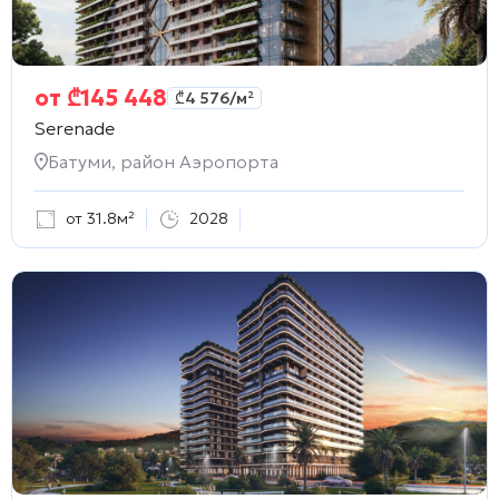
от
₾
145 448
₾
4 576
/м²
Serenade
Батуми, район Аэропорта
от 31.8м²
2028