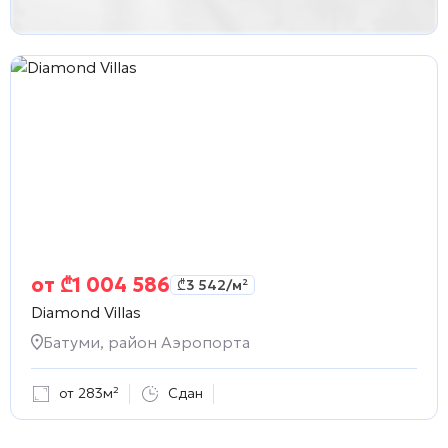
от
₾
1 004 586
₾
3 542
/м²
Diamond Villas
Батуми, район Аэропорта
от 283м²
Сдан