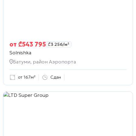
от
₾
543 795
₾
3 256
/м²
Solnishka
Батуми, район Аэропорта
от 167м²
Сдан