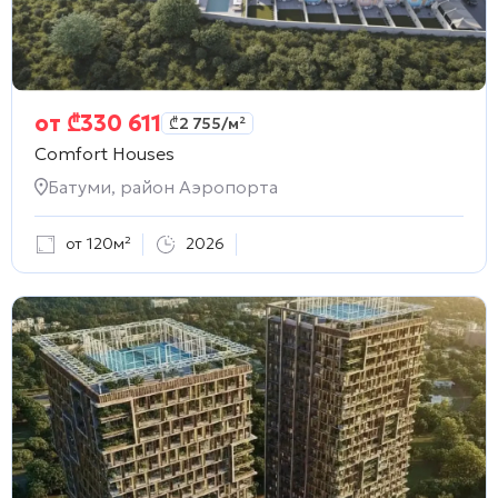
от
₾
330 611
₾
2 755
/м²
Comfort Houses
Батуми, район Аэропорта
от 120м²
2026