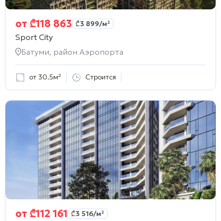
от
₾
118 863
₾
3 899
/м²
Sport City
Батуми, район Аэропорта
от 30.5м²
Строится
от
₾
112 161
₾
3 516
/м²