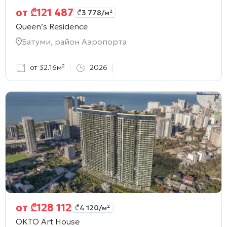
от
₾
121 487
₾
3 778
/м²
Queen’s Residence
Батуми, район Аэропорта
от 32.16м²
2026
от
₾
128 112
₾
4 120
/м²
OKTO Art House