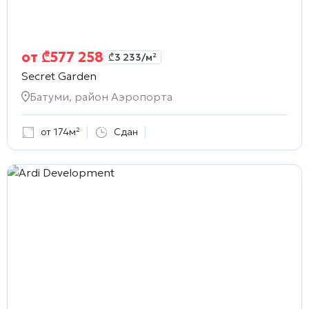
от
₾
577 258
₾
3 233
/м²
Secret Garden
Батуми, район Аэропорта
от 174м²
Сдан