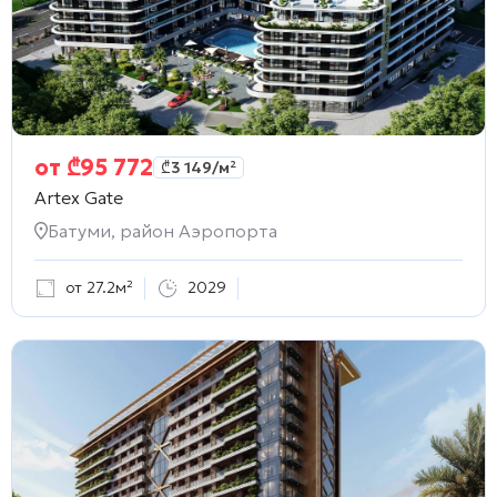
от
₾
95 772
₾
3 149
/м²
Artex Gate
Батуми, район Аэропорта
от 27.2м²
2029