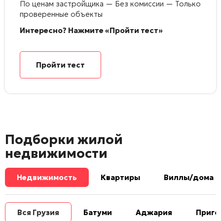
По ценам застройщика — Без комиссии — Только
проверенные объекты
Интересно? Нажмите «Пройти тест»
Пройти тест
Подборки жилой
недвижимости
Недвижимость
Квартиры
Виллы/дома
Вся Грузия
Батуми
Аджария
Приго