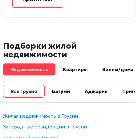
Подборки жилой
недвижимости
Недвижимость
Квартиры
Виллы/дома
Вся Грузия
Батуми
Аджария
Приго
Жилая недвижимость в Грузии
Загородные резиденции в Грузии
Новостройки в Грузии