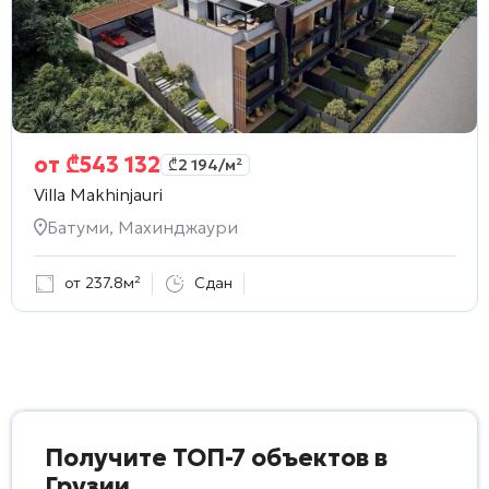
от
₾
543 132
₾
2 194
/м²
Villa Makhinjauri
Батуми, Махинджаури
от 237.8м²
Сдан
Получите ТОП-7 объектов в
Грузии