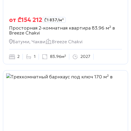
от
₾
154 212
₾
1 837
/м²
Просторная 2-комнатная квартира 83.96 м² в
Breeze Chakvi
Батуми, Чакви
Breeze Chakvi
2
1
83.96м²
2027