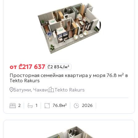
от
₾
217 637
₾
2 834
/м²
Просторная семейная квартира у моря 76.8 м² в
Tekto Rakurs
Батуми, Чакви
Tekto Rakurs
2
1
76.8м²
2026