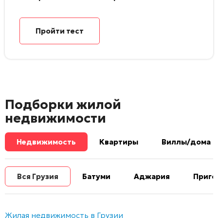
Пройти тест
Подборки жилой
недвижимости
Недвижимость
Квартиры
Виллы/дома
Вся Грузия
Батуми
Аджария
Приго
Жилая недвижимость в Грузии