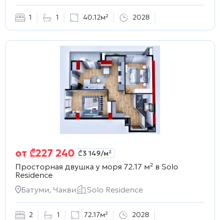
1
1
40.12м²
2028
от
₾
227 240
₾
3 149
/м²
Просторная двушка у моря 72.17 м² в
Solo
Residence
Батуми, Чакви
Solo Residence
2
1
72.17м²
2028