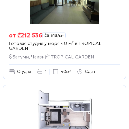
от
₾
212 536
₾
5 313
/м²
Готовая студия у моря 40 м² в
TROPICAL
GARDEN
Батуми, Чакви
TROPICAL GARDEN
Студия
1
40м²
Сдан