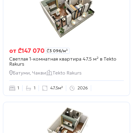
от
₾
147 070
₾
3 096
/м²
Светлая 1-комнатная квартира 47.5 м² в
Tekto
Rakurs
Батуми, Чакви
Tekto Rakurs
1
1
47.5м²
2026