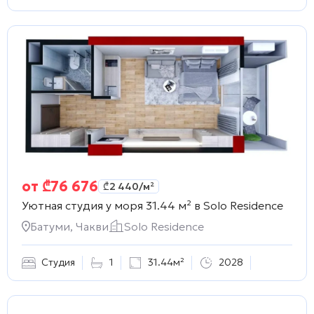
от
₾
76 676
₾
2 440
/м²
Уютная студия у моря 31.44 м² в
Solo Residence
Батуми, Чакви
Solo Residence
Студия
1
31.44м²
2028