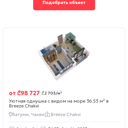
Подобрать объект
от
₾
98 727
₾
2 703
/м²
Уютная однушка с видом на море 36.53 м² в
Breeze Chakvi
Батуми, Чакви
Breeze Chakvi