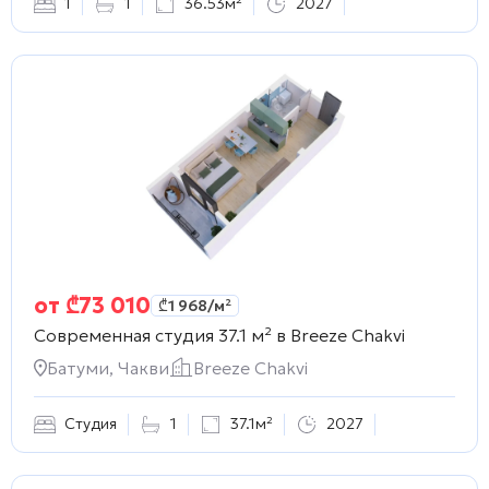
1
1
36.53м²
2027
от
₾
73 010
₾
1 968
/м²
Современная студия 37.1 м² в
Breeze Chakvi
Батуми, Чакви
Breeze Chakvi
Студия
1
37.1м²
2027