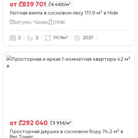
от
₾
839 701
₾
6 460
/м²
Уютная вилла в сосновом лесу 111.9 м² в
Hide
Батуми, Чакви
Hide
2
2
111.9м²
2027
от
₾
292 040
₾
3 936
/м²
Просторная двушка в сосновом бору 74.2 м² в
Ber Tower