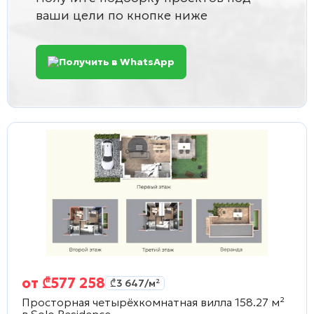
ваши цели по кнопке ниже
Получить в WhatsApp
от
₾
577 258
₾
3 647
/м²
Просторная четырёхкомнатная вилла 158.27 м²
в
Solo Residence