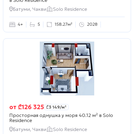
Батуми, Чакви
Solo Residence
4+
5
158.27м²
2028
от
₾
126 325
₾
3 149
/м²
Просторная однушка у моря 40.12 м² в
Solo
Residence
Батуми, Чакви
Solo Residence