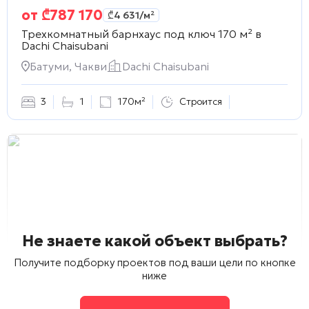
от
₾
787 170
₾
4 631
/м²
Трехкомнатный барнхаус под ключ 170 м² в
Dachi Chaisubani
Батуми, Чакви
Dachi Chaisubani
3
1
170м²
Строится
Не знаете какой объект выбрать?
Получите подборку проектов под ваши цели по кнопке
ниже