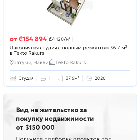
от
₾
154 894
₾
4 120
/м²
Лаконичная студия с полным ремонтом 36.7 м²
в
Tekto Rakurs
Батуми, Чакви
Tekto Rakurs
Студия
1
37.6м²
2026
Вид на жительство за
покупку недвижимости
от $150 000
Получите подборку проектов под