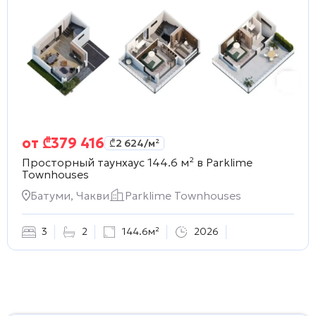
от
₾
379 416
₾
2 624
/м²
Просторный таунхаус 144.6 м² в
Parklime
Townhouses
Батуми, Чакви
Parklime Townhouses
3
2
144.6м²
2026