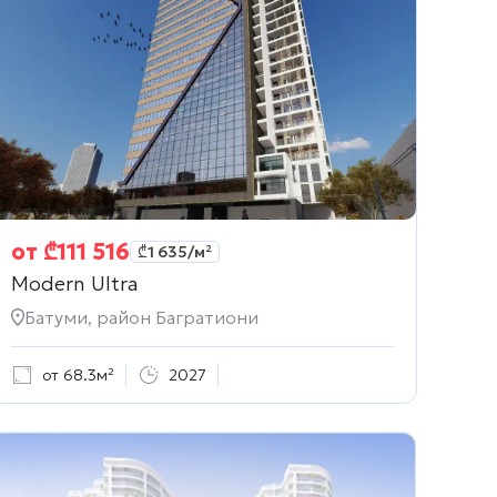
от
₾
111 516
₾
1 635
/м²
Modern Ultra
Батуми, район Багратиони
от 68.3м²
2027