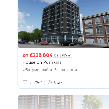
от
₾
228 804
₾
2 897
/м²
House on Pushkina
Батуми, район Багратиони
от 79м²
Сдан