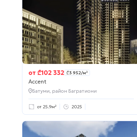
от
₾
102 332
₾
3 952
/м²
Accent
Батуми, район Багратиони
от 25.9м²
2025