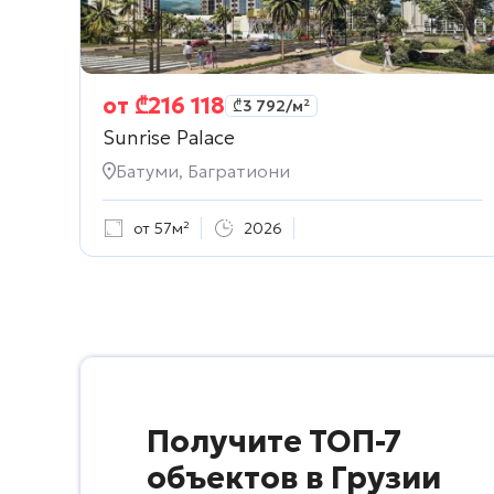
от
₾
216 118
₾
3 792
/м²
Sunrise Palace
Батуми, Багратиони
от 57м²
2026
Получите ТОП-7
объектов в Грузии