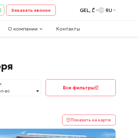
GEL, ₾
RU
Заказать звонок
О компании
Контакты
оря
х
Все фильтры
ол-во
Показать на карте