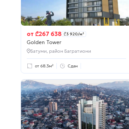
от
₾
267 638
₾
3 920
/м²
Golden Tower
Батуми, район Багратиони
от 68.3м²
Сдан