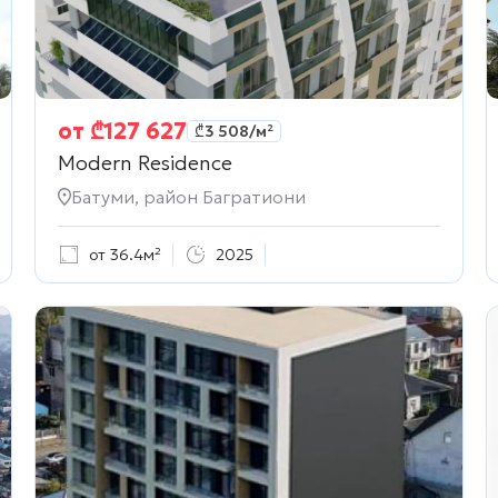
от
₾
127 627
₾
3 508
/м²
Modern Residence
Батуми, район Багратиони
от 36.4м²
2025