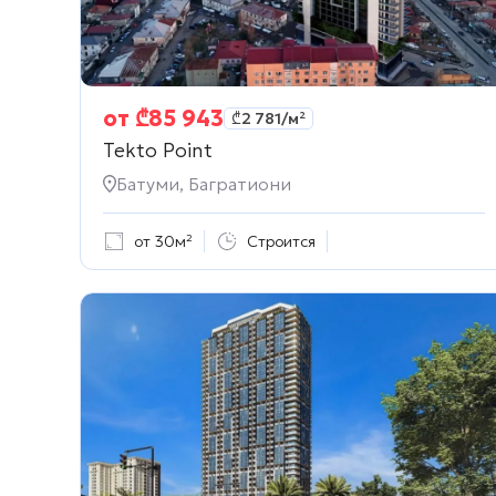
от
₾
85 943
₾
2 781
/м²
Tekto Point
Батуми, Багратиони
от 30м²
Строится