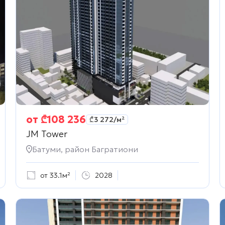
от
₾
108 236
₾
3 272
/м²
JM Tower
Батуми, район Багратиони
от 33.1м²
2028