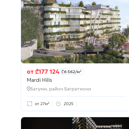
от
₾
177 124
₾
6 562
/м²
Mardi Hills
Батуми, район Багратиони
от 27м²
2025