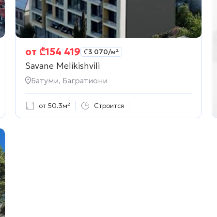
от
₾
154 419
₾
3 070
/м²
Savane Melikishvili
Батуми, Багратиони
от 50.3м²
Строится