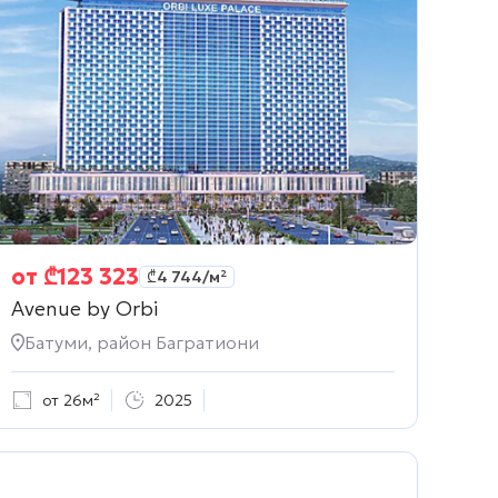
от
₾
123 323
₾
4 744
/м²
Avenue by Orbi
Батуми, район Багратиони
от 26м²
2025