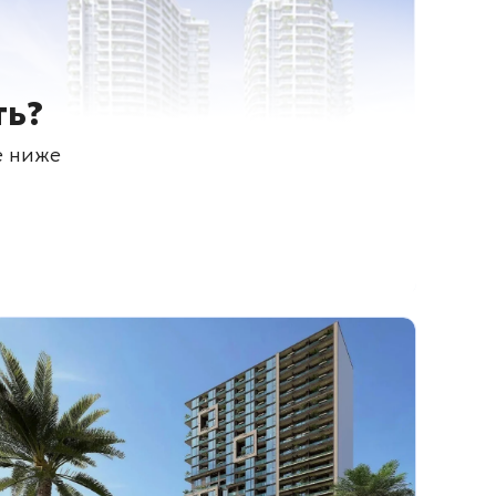
ть?
е ниже