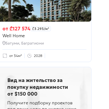
от
₾
127 574
₾
3 293
/м²
Well Home
Батуми, Багратиони
от 34м²
2028
Вид на жительство за
покупку недвижимости
от $150 000
Получите подборку проектов
под ваши цели по кнопке ниже