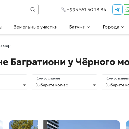
+995 551 50 18 84
ы
Земельные участки
Батуми
Города
о моря
е Багратиони у Чёрного м
Кол-во спален
Кол-во ванны
Выберите кол-во
Выберите к