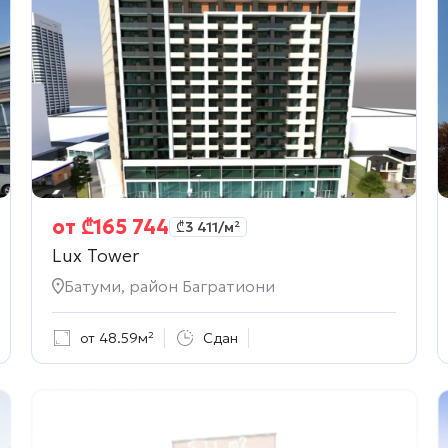
от
₾
165 744
₾
3 411
/м²
Lux Tower
Батуми, район Багратиони
от 48.59м²
Сдан