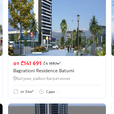
от
₾
141 691
₾
4 169
/м²
Bagrationi Residence Batumi
Батуми, район Багратиони
от 34м²
Сдан