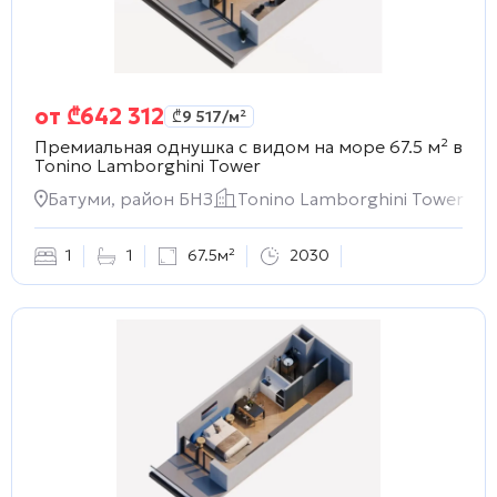
от
₾
642 312
₾
9 517
/м²
Премиальная однушка с видом на море 67.5 м² в
Tonino Lamborghini Tower
Батуми, район БНЗ
Tonino Lamborghini Tower
1
1
67.5м²
2030