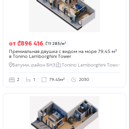
от
₾
896 416
₾
11 283
/м²
Премиальная двушка с видом на море 79.45 м²
в
Tonino Lamborghini Tower
Батуми, район БНЗ
Tonino Lamborghini Tower
2
1
79.45м²
2030