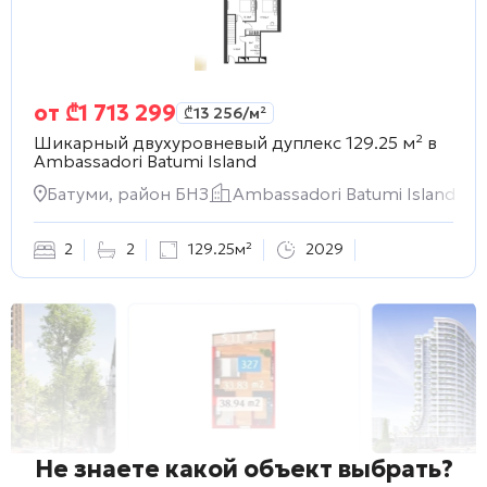
от
₾
1 713 299
₾
13 256
/м²
Шикарный двухуровневый дуплекс 129.25 м² в
Ambassadori Batumi Island
Батуми, район БНЗ
Ambassadori Batumi Island
2
2
129.25м²
2029
Не знаете какой объект выбрать?