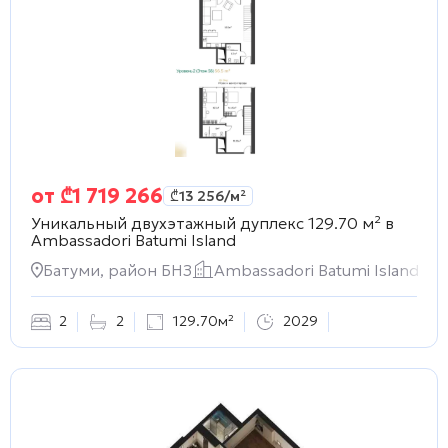
от
₾
1 719 266
₾
13 256
/м²
Уникальный двухэтажный дуплекс 129.70 м² в
Ambassadori Batumi Island
Батуми, район БНЗ
Ambassadori Batumi Island
2
2
129.70м²
2029