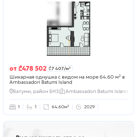
от
₾
478 502
₾
7 407
/м²
Шикарная однушка с видом на море 64.60 м² в
Ambassadori Batumi Island
Батуми, район БНЗ
Ambassadori Batumi Island
1
1
64.60м²
2029