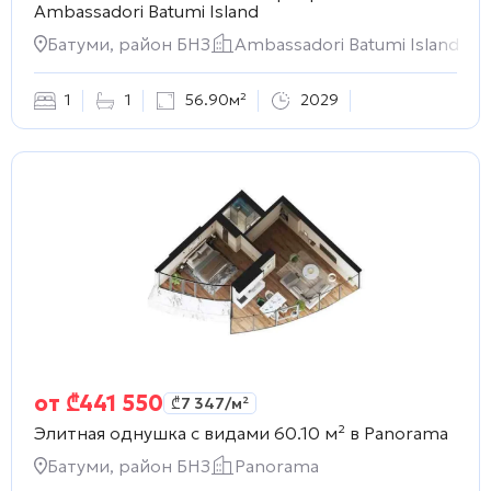
Ambassadori Batumi Island
Батуми, район БНЗ
Ambassadori Batumi Island
1
1
56.90м²
2029
от
₾
441 550
₾
7 347
/м²
Элитная однушка с видами 60.10 м² в
Panorama
Батуми, район БНЗ
Panorama