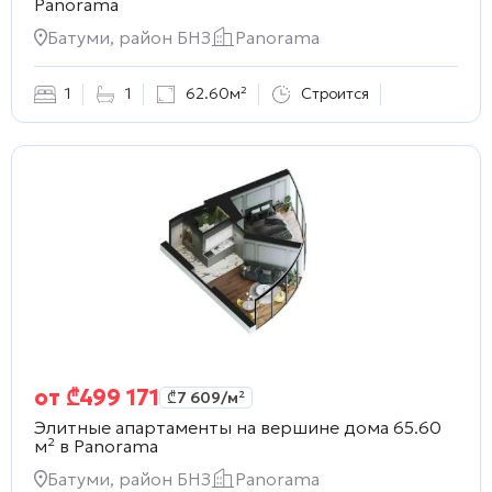
Panorama
Батуми, район БНЗ
Panorama
1
1
62.60м²
Строится
от
₾
499 171
₾
7 609
/м²
Элитные апартаменты на вершине дома 65.60
м² в
Panorama
Батуми, район БНЗ
Panorama