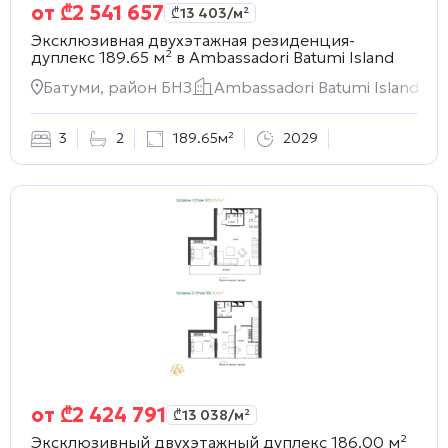
от
₾
2 541 657
₾
13 403
/м²
Эксклюзивная двухэтажная резиденция-
дуплекс 189.65 м² в
Ambassadori Batumi Island
Батуми, район БНЗ
Ambassadori Batumi Island
3
2
189.65м²
2029
от
₾
2 424 791
₾
13 038
/м²
Эксклюзивный двухэтажный дуплекс 186.00 м²