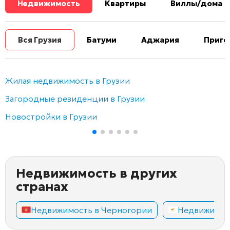
Недвижимость
Квартиры
Виллы/дома
Вся Грузия
Батуми
Аджария
Приго
Жилая недвижимость в Грузии
Загородные резиденции в Грузии
Новостройки в Грузии
Недвижимость в других
странах
Недвижимость в Черногории
Недвижимос