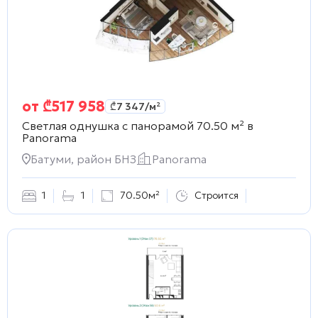
от
₾
517 958
₾
7 347
/м²
Светлая однушка с панорамой 70.50 м² в
Panorama
Батуми, район БНЗ
Panorama
1
1
70.50м²
Строится