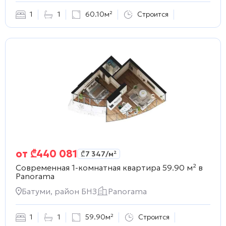
1
1
60.10м²
Строится
от
₾
440 081
₾
7 347
/м²
Современная 1-комнатная квартира 59.90 м² в
Panorama
Батуми, район БНЗ
Panorama
1
1
59.90м²
Строится