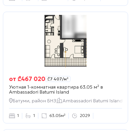
от
₾
467 020
₾
7 407
/м²
Уютная 1-комнатная квартира 63.05 м² в
Ambassadori Batumi Island
Батуми, район БНЗ
Ambassadori Batumi Island
1
1
63.05м²
2029