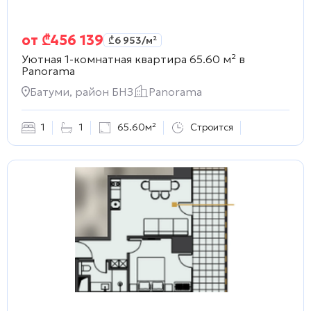
от
₾
456 139
₾
6 953
/м²
Уютная 1-комнатная квартира 65.60 м² в
Panorama
Батуми, район БНЗ
Panorama
1
1
65.60м²
Строится