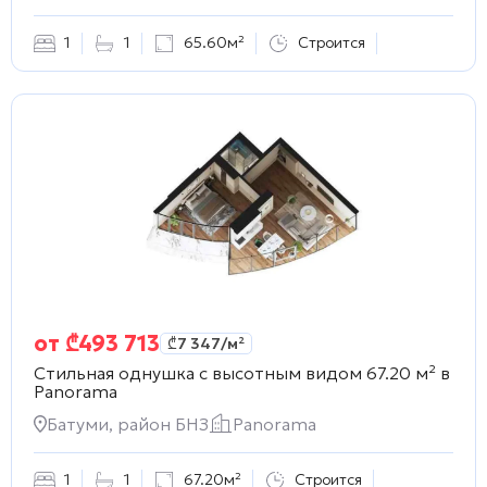
1
1
65.60м²
Строится
от
₾
493 713
₾
7 347
/м²
Стильная однушка с высотным видом 67.20 м² в
Panorama
Батуми, район БНЗ
Panorama
1
1
67.20м²
Строится