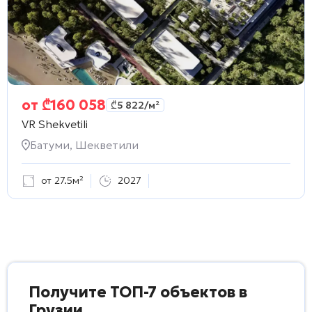
от
₾
160 058
₾
5 822
/м²
VR Shekvetili
Батуми, Шекветили
от 27.5м²
2027
Получите ТОП-7 объектов в
Грузии