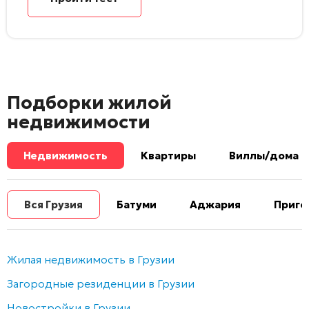
Подборки жилой
недвижимости
Недвижимость
Квартиры
Виллы/дома
Вся Грузия
Батуми
Аджария
Приго
Жилая недвижимость в Грузии
Загородные резиденции в Грузии
Новостройки в Грузии