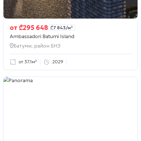
от
₾
295 648
₾
7 843
/м²
Ambassadori Batumi Island
Батуми, район БНЗ
от 37.1м²
2029