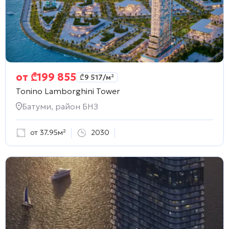
от
₾
199 855
₾
9 517
/м²
Tonino Lamborghini Tower
Батуми, район БНЗ
от 37.95м²
2030