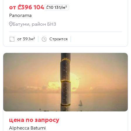
от
₾
396 104
₾
10 131
/м²
Panorama
Батуми, район БНЗ
от 39.1м²
Строится
цена по запросу
Alphecca Batumi