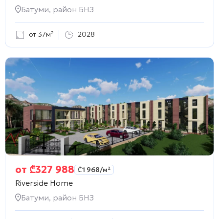
Батуми, район БНЗ
от 37м²
2028
от
₾
327 988
₾
1 968
/м²
Riverside Home
Батуми, район БНЗ